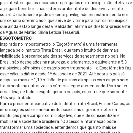
pois atestam que os recursos empregados no município são efetivos e
agregam benefícios nas esferas ambiental e de desenvolvimento
social. O matonense pode se sentir privilegiado em estar inserido em
um cenário diferenciado, que serve de vitrine para outros municípios
que ainda estão longe desta realidade”, afirma de diretora-presidente
da Águas de Matão, Silvia Leticia Tesseroli.
ESGOTÔMETRO
Inspirado no impostômetro, o ‘Esgotômetro’ é uma ferramenta
lançada pelo Instituto Trata Brasil, que tem o intuito de dar mais
visibilidade à precariedade dos serviços de saneamento no país. No
Brasil, são despejados na natureza, diariamente, o equivalente a 5,3
mil piscinas olímpicas de esgoto sem tratamento – o Esgotômetro faz
esse cálculo diário desde 1º de janeiro de 2021. Até agora, o país já
despejou mais de 1,19 milhão de piscinas olímpicas com esgoto sem
tratamento na natureza e o número segue aumentando. Para se ter
uma ideia, de todo o esgoto gerado no país, estima-se que somente
46% seja tratado.
Para o presidente-executivo do Instituto Trata Brasil, Édison Carlos, as
informações sobre saneamento básico são o grande motor da
instituição para cumprir com o objetivo, que é de conscientizar e
mobilizar a sociedade brasileira. “O acesso à informação pode
transformar uma sociedade, entendemos que quanto mais se