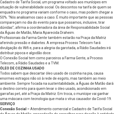
Cadastro de Tarifa Social, um programa voltado aos munícipes em
situação de vulnerabilidade social. Os descontos na tarifa de quem se
enquadra no programa variam conforme o caso, mas podem chegar a
50%. “Nós analisamos caso a caso. É muito importante que as pessoas
compareçam no dia do evento para que possamos, inclusive, tirar
dúvidas”, afirma a coordenadora da área de Responsabilidade Social
da Águas de Matão, Maria Aparecida Draheim.
Profissionais da Farma Gente também estarão na Praça da Matriz
aferindo pressão e diabetes. A empresa Process Telecom fará
divulgação do Wifi e, para a alegria da garotada, a Rádio Saudades irá
distribuir pipoca e algodão doce.
O Conexão Social tem como parceiros a Farma Gente, a Process
Telecom, a Rádio Saudades e a TVM.
ÓLEO DE COZINHA USADO
Todos sabem que descartar óleo usado de cozinha na pia, causa
enormes estragos não só à rede de esgoto, mas também ao meio
ambiente. Sempre focada na sustentabilidade, a Águas de Matão dará
o destino correto para quem levar o óleo usado, acondicionado em
garrafas pet, até a Praça da Matriz. Em troca, o munícipe vai ganhar
uma máscara com tecnologia que mata o vírus causador da Covid-19.
SERVIÇO
Conexão Social –
Atendimento comercial e Cadastro de Tarifa Social