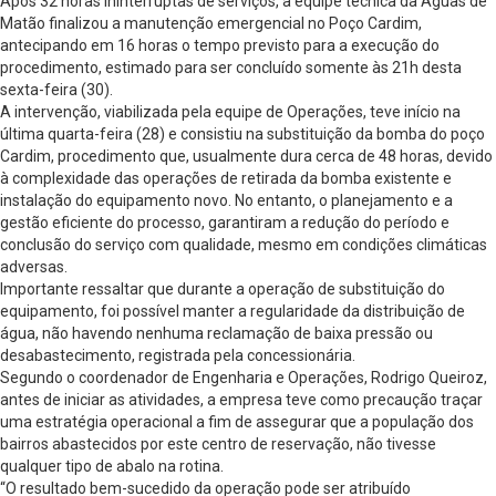
Após 32 horas ininterruptas de serviços, a equipe técnica da Águas de
Matão finalizou a manutenção emergencial no Poço Cardim,
antecipando em 16 horas o tempo previsto para a execução do
procedimento, estimado para ser concluído somente às 21h desta
sexta-feira (30).
A intervenção, viabilizada pela equipe de Operações, teve início na
última quarta-feira (28) e consistiu na substituição da bomba do poço
Cardim, procedimento que, usualmente dura cerca de 48 horas, devido
à complexidade das operações de retirada da bomba existente e
instalação do equipamento novo. No entanto, o planejamento e a
gestão eficiente do processo, garantiram a redução do período e
conclusão do serviço com qualidade, mesmo em condições climáticas
adversas.
Importante ressaltar que durante a operação de substituição do
equipamento, foi possível manter a regularidade da distribuição de
água, não havendo nenhuma reclamação de baixa pressão ou
desabastecimento, registrada pela concessionária.
Segundo o coordenador de Engenharia e Operações, Rodrigo Queiroz,
antes de iniciar as atividades, a empresa teve como precaução traçar
uma estratégia operacional a fim de assegurar que a população dos
bairros abastecidos por este centro de reservação, não tivesse
qualquer tipo de abalo na rotina.
“O resultado bem-sucedido da operação pode ser atribuído