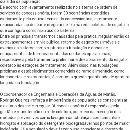
dia a dia da população.
De acordo com levantamento realizado no sistema de ordem de
serviços da concessionária, foram 30 ocorrências atendidas
diariamente pela equipe técnica da concessionária, diretamente
relacionadas ao descarte irregular de lixo na rede coletora de esgoto, o
que configura como mau uso do sistema.
Entre os principais transtornos causados pela prática irregular estão os
extravasamentos em via pública, retorno de esgoto nos imóveis e
avarias ao sistema como rupturas na tubulação e danos de
equipamentos de bombeamento das unidades operacionais,
responsáveis pelo tratamento preliminar e direcionamento do esgoto
coletado às estações de tratamento. Além disso, nas tubulações
próximas a estabelecimentos comerciais do ramo alimentício, como
lanchonetes e restaurantes, é comum a grande quantidade de gordura
lançada na tubulação.
O coordenador de Engenharia e Operações da Águas de Matão,
Rodrigo Queiroz, reforça a importância da população se conscientizar
e evitar o descarte irregular. “A concessionária é responsável pela
gestão e manutenção da rede coletora, por meio da execução dos
métodos preventivos como lavagem da tubulação com caminhão
hidrojato e aplicação do detergente biodegradável nos pontos de maior
incidência. Já a população deve fazer o uso consciente e correto do