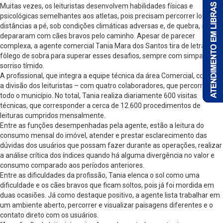
Muitas vezes, os leituristas desenvolvem habilidades físicas e
psicológicas semelhantes aos atletas, pois precisam percorrer longas
distâncias a pé, sob condições climáticas adversas e, de quebra, se
depararam com cães bravos pelo caminho. Apesar de parecer
complexa, a agente comercial Tania Mara dos Santos tira de letra, com
fôlego de sobra para superar esses desafios, sempre com simpatia e
sorriso tímido.
A profissional, que integra a equipe técnica da área Comercial, compõe
a divisão dos leituristas – com quatro colaboradores, que percorrem
todo o município. No total, Tania realiza diariamente 600 visitas
técnicas, que corresponder a cerca de 12.600 procedimentos de
leituras cumpridos mensalmente.
Entre as funções desempenhadas pela agente, estão a leitura do
consumo mensal do imóvel, atender e prestar esclarecimento das
dúvidas dos usuários que possam fazer durante as operações, realizar
a análise crítica dos índices quando há alguma divergência no valor e
consumo comparado aos períodos anteriores.
Entre as dificuldades da profissão, Tania elenca o sol como uma
dificuldade e os cães bravos que ficam soltos, pois já foi mordida em
duas ocasiões. Já como destaque positivo, a agente lista trabalhar em
um ambiente aberto, percorrer e visualizar paisagens diferentes e o
contato direto com os usuários.