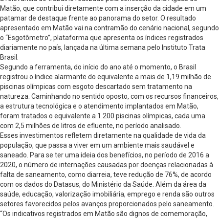
Matão, que contribui diretamente com a inserção da cidade em um
patamar de destaque frente ao panorama do setor. O resultado
apresentado em Matão vai na contramão do cenário nacional, segundo
o “Esgotômetro”, plataforma que apresenta os índices registrados
diariamente no país, lançada na última semana pelo Instituto Trata
Brasil.
Segundo a ferramenta, do início do ano até o momento, o Brasil
registrou o índice alarmante do equivalente a mais de 1,19 milhão de
piscinas olímpicas com esgoto descartado sem tratamento na
natureza. Caminhando no sentido oposto, com os recursos financeiros,
a estrutura tecnológica e o atendimento implantados em Matão,
foram tratados o equivalente a 1.200 piscinas olímpicas, cada uma
com 2,5 milhões de litros de efluente, no período analisado.
Esses investimentos refletem diretamente na qualidade de vida da
população, que passa a viver em um ambiente mais saudável e
saneado. Para se ter uma ideia dos benefícios, no período de 2016 a
2020, o número de internações causadas por doenças relacionadas à
falta de saneamento, como diarreia, teve redução de 76%, de acordo
com os dados do Datasus, do Ministério da Saúde. Além da área da
saúde, educação, valorização imobiliária, emprego e renda são outros
setores favorecidos pelos avanços proporcionados pelo saneamento.
“Os indicativos registrados em Matão são dignos de comemoração,