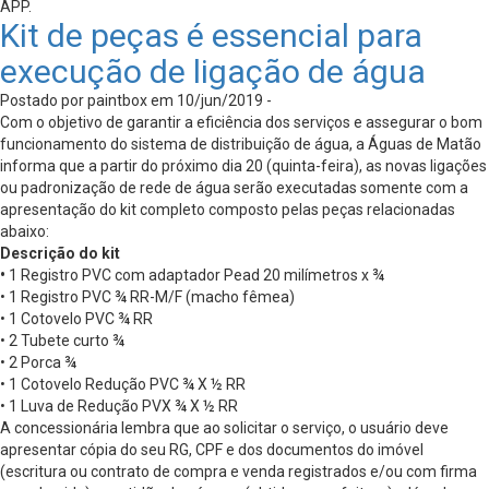
APP.
Kit de peças é essencial para
execução de ligação de água
Postado por paintbox em 10/jun/2019 -
Com o objetivo de garantir a eficiência dos serviços e assegurar o bom
funcionamento do sistema de distribuição de água, a Águas de Matão
informa que a partir do próximo dia 20 (quinta-feira), as novas ligações
ou padronização de rede de água serão executadas somente com a
apresentação do kit completo composto pelas peças relacionadas
abaixo:
Descrição do kit
•
1 Registro PVC com adaptador Pead 20 milímetros x ¾
• 1 Registro PVC ¾ RR-M/F (macho fêmea)
• 1 Cotovelo PVC ¾ RR
• 2 Tubete curto ¾
• 2 Porca ¾
• 1 Cotovelo Redução PVC ¾ X ½ RR
• 1 Luva de Redução PVX ¾ X ½ RR
A concessionária lembra que ao solicitar o serviço, o usuário deve
apresentar cópia do seu RG, CPF e dos documentos do imóvel
(escritura ou contrato de compra e venda registrados e/ou com firma