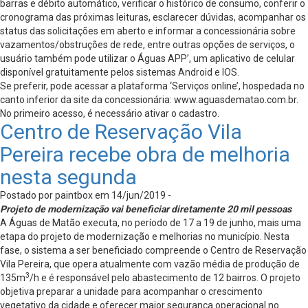
barras e débito automático, verificar o histórico de consumo, conferir o
cronograma das próximas leituras, esclarecer dúvidas, acompanhar os
status das solicitações em aberto e informar a concessionária sobre
vazamentos/obstruções de rede, entre outras opções de serviços, o
usuário também pode utilizar o Águas APP’, um aplicativo de celular
disponível gratuitamente pelos sistemas Android e IOS.
Se preferir, pode acessar a plataforma ‘Serviços online’, hospedada no
canto inferior da site da concessionária: www.aguasdematao.com.br.
No primeiro acesso, é necessário ativar o cadastro.
Centro de Reservação Vila
Pereira recebe obra de melhoria
nesta segunda
Postado por paintbox em 14/jun/2019 -
Projeto de modernização vai beneficiar diretamente 20 mil pessoas
A Águas de Matão executa, no período de 17 a 19 de junho, mais uma
etapa do projeto de modernização e melhorias no município. Nesta
fase, o sistema a ser beneficiado compreende o Centro de Reservação
Vila Pereira, que opera atualmente com vazão média de produção de
3
135m
/h e é responsável pelo abastecimento de 12 bairros. O projeto
objetiva preparar a unidade para acompanhar o crescimento
vegetativo da cidade e oferecer maior segurança operacional no