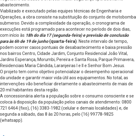
abastecimento.
Viabilizado e executado pelas equipes técnicas de Engenharia e
Operações, a obra consiste na substituição do conjunto de motobomba
submerso. Devido a complexidade da operação, o cronograma de
execuções está programado para acontecer no período de dois dias,
com início às
18h do dia 17 (segunda-feira) e previsão de conclusão
para às 6h de 19 de junho
(quarta-feira)
. Neste intervalo de tempo,
podem ocorrer casos pontuais de desabastecimento e baixa pressão
nos bairros Centro, Cidade Jardim, Conjunto Residencial João Vital,
Jardins Esperança, Morumbi, Pereira e Santa Rosa, Parque Primavera,
Residenciais Maria Cândida, Laranjeiras I e II e Senhor Bom Jesus.
O projeto tem como objetivo potencializar o desempenho operacional
da unidade e garantir maior vida útil aos equipamentos. No total, as
intervenções vão beneficiar diretamente o abastecimento de mais de
20 mil habitantes desta região.
A concessionária alerta a população sobre o consumo consciente e se
coloca à disposição da população pelos canais de atendimento: 0800
721 6464 (fixo), (16) 3383-1982 (celular e demais localidades) e, de
segunda a sábado, das 8 às 20 horas, pelo (16) 99778-9825
(whatsapp).