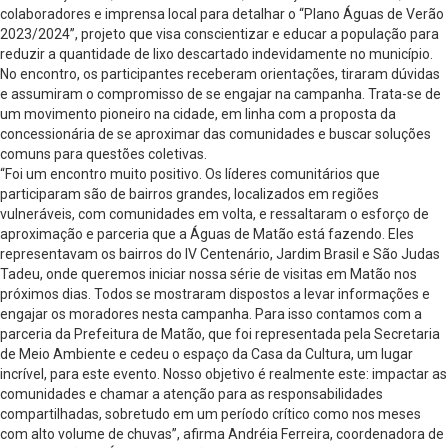
colaboradores e imprensa local para detalhar o “Plano Águas de Verão
2023/2024”, projeto que visa conscientizar e educar a população para
reduzir a quantidade de lixo descartado indevidamente no município.
No encontro, os participantes receberam orientações, tiraram dúvidas
e assumiram o compromisso de se engajar na campanha. Trata-se de
um movimento pioneiro na cidade, em linha com a proposta da
concessionária de se aproximar das comunidades e buscar soluções
comuns para questões coletivas.
“Foi um encontro muito positivo. Os líderes comunitários que
participaram são de bairros grandes, localizados em regiões
vulneráveis, com comunidades em volta, e ressaltaram o esforço de
aproximação e parceria que a Águas de Matão está fazendo. Eles
representavam os bairros do IV Centenário, Jardim Brasil e São Judas
Tadeu, onde queremos iniciar nossa série de visitas em Matão nos
próximos dias. Todos se mostraram dispostos a levar informações e
engajar os moradores nesta campanha. Para isso contamos com a
parceria da Prefeitura de Matão, que foi representada pela Secretaria
de Meio Ambiente e cedeu o espaço da Casa da Cultura, um lugar
incrível, para este evento. Nosso objetivo é realmente este: impactar as
comunidades e chamar a atenção para as responsabilidades
compartilhadas, sobretudo em um período crítico como nos meses
com alto volume de chuvas”, afirma Andréia Ferreira, coordenadora de