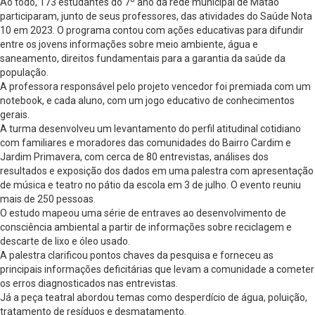
Ao todo, 173 estudantes do 7º ano da rede municipal de Matão
participaram, junto de seus professores, das atividades do Saúde Nota
10 em 2023. O programa contou com ações educativas para difundir
entre os jovens informações sobre meio ambiente, água e
saneamento, direitos fundamentais para a garantia da saúde da
população.
A professora responsável pelo projeto vencedor foi premiada com um
notebook, e cada aluno, com um jogo educativo de conhecimentos
gerais.
A turma desenvolveu um levantamento do perfil atitudinal cotidiano
com familiares e moradores das comunidades do Bairro Cardim e
Jardim Primavera, com cerca de 80 entrevistas, análises dos
resultados e exposição dos dados em uma palestra com apresentação
de música e teatro no pátio da escola em 3 de julho. O evento reuniu
mais de 250 pessoas.
O estudo mapeou uma série de entraves ao desenvolvimento de
consciência ambiental a partir de informações sobre reciclagem e
descarte de lixo e óleo usado.
A palestra clarificou pontos chaves da pesquisa e forneceu as
principais informações deficitárias que levam a comunidade a cometer
os erros diagnosticados nas entrevistas.
Já a peça teatral abordou temas como desperdício de água, poluição,
tratamento de resíduos e desmatamento.