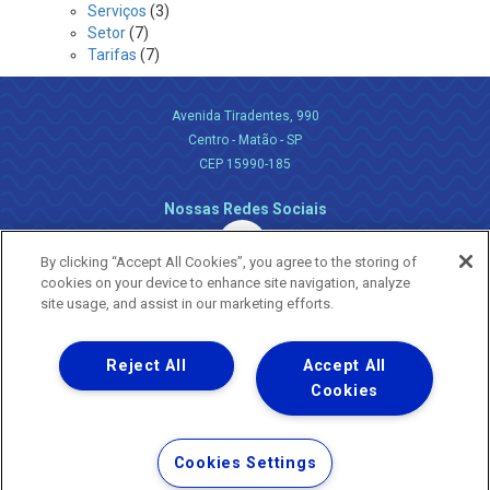
Serviços
(3)
Setor
(7)
Tarifas
(7)
Avenida Tiradentes, 990
Centro - Matão - SP
CEP 15990-185
Nossas Redes Sociais
By clicking “Accept All Cookies”, you agree to the storing of
cookies on your device to enhance site navigation, analyze
site usage, and assist in our marketing efforts.
Reject All
Accept All
Uma empresa
Copyright ® 2026 - Todos os Direitos Reservados.
Cookies
Nossa natureza movimenta a vida
Termos Gerais de Uso de Sites e Aplicativos
Cookies Settings
Política de Privacidade e Proteção de Dados