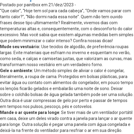
Postado por paintbox em 21/dez/2023 -
“Que calor”, “Hoje tem sol para cada cabeça”, “Onde vamos parar com
tanto calor?”, “Não dormi nada essa noite”. Quem não tem ouvido
frases desse tipo ultimamente? Realmente, vivemos dias com
temperaturas altas e, consequentemente, com o desconforto do calor
excessivo. Mas você sabia que existem algumas medidas bem simples
que podem minimizar o calor intenso? Confira nossas dicas!
Mude seu vestuário:
Use tecidos de algodão, de preferência roupas
largas. Evite materiais que esfriam no inverno e esquentam no verão,
como seda, e calças e camisetas justas, que valorizam as curvas, mas
transformam nosso vestiário em um verdadeiro forno.
Gele o ambiente:
Um método simples de aliviar o calor é congelar,
literalmente, a roupa de cama. Protegidos em bolsas plásticas, para
evitar água ou contato com alimentos do congelador, em pouco tempo
os lençóis ficarão gelados e embalarão uma noite de sono. Deixar
sobre o colchão bolsas de água gelada também pode ser uma solução.
Outra dica é usar compressas de gelo por perto e passar de tempos
em tempos nos pulsos, pescoço, pés e cotovelos.
Mande o ar quente para longe
: Se tiver mais de um ventilador portátil
em casa, deixe um deles virado contra a janela para lançar o ar quente
para longe. Outra solução é pegar uma panela com água congelada e
deixá-la na frente do ventilador para resfriar o ar em sua direção.