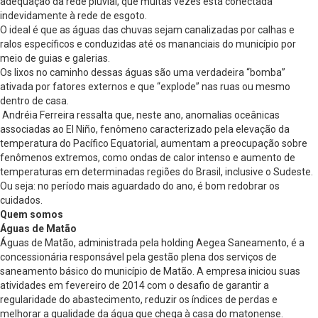
adequação da rede pluvial, que muitas vezes está conectada
indevidamente à rede de esgoto.
O ideal é que as águas das chuvas sejam canalizadas por calhas e
ralos específicos e conduzidas até os mananciais do município por
meio de guias e galerias.
Os lixos no caminho dessas águas são uma verdadeira “bomba”
ativada por fatores externos e que “explode” nas ruas ou mesmo
dentro de casa.
Andréia Ferreira ressalta que, neste ano, anomalias oceânicas
associadas ao El Niño, fenômeno caracterizado pela elevação da
temperatura do Pacífico Equatorial, aumentam a preocupação sobre
fenômenos extremos, como ondas de calor intenso e aumento de
temperaturas em determinadas regiões do Brasil, inclusive o Sudeste.
Ou seja: no período mais aguardado do ano, é bom redobrar os
cuidados.
Quem somos
Águas de Matão
Águas de Matão, administrada pela holding Aegea Saneamento, é a
concessionária responsável pela gestão plena dos serviços de
saneamento básico do município de Matão. A empresa iniciou suas
atividades em fevereiro de 2014 com o desafio de garantir a
regularidade do abastecimento, reduzir os índices de perdas e
melhorar a qualidade da água que chega à casa do matonense.