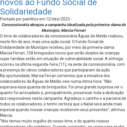
novos ao Fundo Social de
Solidariedade
Postado por paintbox em 12/dez/2023 -
Concessionária abraçou a campanha idealizada pela primeira-dama do
Município, Marcia Ferrari
O time de colaboradores da concessionária Águas de Matão realizou,
neste fim de ano, mais uma ação social. O Fundo Social de
Solidariedade do Município recebeu, por meio da primeira-dama
Marcia Ferrari, 158 brinquedos novos que serão doados às crianças
cujas famílias estão em situação de vulnerabilidade social. A entrega
ocorreu na última segunda-feira (11), na sede da concessionária, com
a presença de vários colaboradores que participaram da ação.
Na oportunidade, Marcia Ferrari comentou que a iniciativa dos
colaboradores da Águas de Matão veio numa ótima hora. “Não
esperava essa quantia de brinquedos. Foi uma grande surpresa ver o
quanto foi arrecadado e, principalmente, presenciar toda a dedicação
dos responsáveis nesta campanha. Agradeço o carinho e a parceria de
todos os colaboradores, e tenho certeza que o Natal será ainda mais
especial quando nossas crianças receberem seus presentes”, afirmou
Marcia.
“Nós temos muito orgulho do nosso time, e do quanto nossos
colaboradores são solidários. Quando acionados, se unem para ajudar