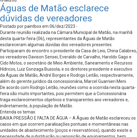
Águas de Matão esclarece
dúvidas de vereadores
Postado por paintbox em 06/dez/2023 -
Durante reunião realizada na Câmara Municipal de Matão, na manhã
desta quarta-feira (06), representantes da Águas de Matão
esclareceram algumas dúvidas dos vereadores presentes.
Participaram do encontro o presidente da Casa de Leis, China Calabres,
os vereadores Davison Sensei, Everaldo de Carvalho, Haroldo Gago e
Cido Motos, o secretário de Meio Ambiente, Saneamento e Recursos
Hídricos, Luiz Gonzaga Bussola, e os diretores presidente e executivo
da Águas de Matão, André Borges e Rodrigo Leitão, respectivamente,
além do gerente jurídico da concessionária, Marcel Guarnieri Meni.
De acordo com Rodrigo Leitão, reuniões como a ocorrida nesta quarta-
feira são muito importantes, pois permitem que a Concessionária
traga esclarecimentos objetivos e transparentes aos vereadores e,
indiretamente, à população de Matão.
Entenda os temas:
BAIXA PRESSÃO E FALTA DE ÁGUA – A Águas de Matão esclareceu os
casos em que ocorrem paralisações pontuais e momentâneas nas
unidades de abastecimento (poços e reservatórios), quando existe a
necessidade de substituição ou reposição de equipamentos, bem