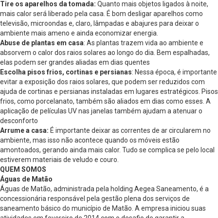
Tire os aparelhos da tomada:
Quanto mais objetos ligados à noite,
mais calor será liberado pela casa. É bom desligar aparelhos como
televisão, microondas e, claro, lâmpadas e abajures para deixar o
ambiente mais ameno e ainda economizar energia.
Abuse de plantas em casa
: As plantas trazem vida ao ambiente e
absorvem o calor dos raios solares ao longo do dia. Bem espalhadas,
elas podem ser grandes aliadas em dias quentes
Escolha pisos frios, cortinas e persianas
: Nessa época, é importante
evitar a exposição dos raios solares, que podem ser reduzidos com
ajuda de cortinas e persianas instaladas em lugares estratégicos. Pisos
frios, como porcelanato, também são aliados em dias como esses. A
aplicação de películas UV nas janelas também ajudam a atenuar o
desconforto
Arrume a casa:
É importante deixar as correntes de ar circularem no
ambiente, mas isso não acontece quando os móveis estão
amontoados, gerando ainda mais calor. Tudo se complica se pelo local
estiverem materiais de veludo e couro.
QUEM SOMOS
Águas de Matão
Águas de Matão, administrada pela holding Aegea Saneamento, é a
concessionária responsável pela gestão plena dos serviços de
saneamento básico do município de Matão. A empresa iniciou suas
atividades em fevereiro de 2014 com o desafio de garantir a