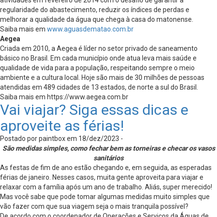
regularidade do abastecimento, reduzir os índices de perdas e
melhorar a qualidade da água que chega à casa do matonense.
Saiba mais em
www.aguasdematao.com.br
Aegea
Criada em 2010, a Aegea é líder no setor privado de saneamento
básico no Brasil. Em cada município onde atua leva mais saúde e
qualidade de vida para a população, respeitando sempre o meio
ambiente e a cultura local. Hoje são mais de 30 milhões de pessoas
atendidas em 489 cidades de 13 estados, de norte a sul do Brasil.
Saiba mais em https://www.aegea.com.br
Vai viajar? Siga essas dicas e
aproveite as férias!
Postado por paintbox em 18/dez/2023 -
São medidas simples, como fechar bem as torneiras e checar os vasos
sanitários
As festas de fim de ano estão chegando e, em seguida, as esperadas
férias de janeiro. Nesses casos, muita gente aproveita para viajar e
relaxar com a família após um ano de trabalho. Aliás, super merecido!
Mas você sabe que pode tomar algumas medidas muito simples que
vão fazer com que sua viagem seja o mais tranquila possível?
De acordo com o coordenador de Operações e Serviços da Águas de