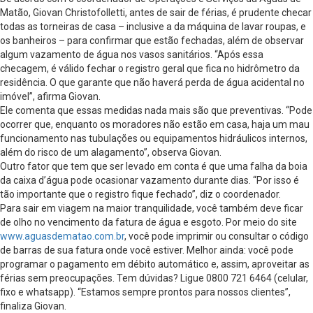
Matão, Giovan Christofolletti, antes de sair de férias, é prudente checar
todas as torneiras de casa – inclusive a da máquina de lavar roupas, e
os banheiros – para confirmar que estão fechadas, além de observar
algum vazamento de água nos vasos sanitários. “Após essa
checagem, é válido fechar o registro geral que fica no hidrômetro da
residência. O que garante que não haverá perda de água acidental no
imóvel”, afirma Giovan.
Ele comenta que essas medidas nada mais são que preventivas. “Pode
ocorrer que, enquanto os moradores não estão em casa, haja um mau
funcionamento nas tubulações ou equipamentos hidráulicos internos,
além do risco de um alagamento”, observa Giovan.
Outro fator que tem que ser levado em conta é que uma falha da boia
da caixa d’água pode ocasionar vazamento durante dias. “Por isso é
tão importante que o registro fique fechado”, diz o coordenador.
Para sair em viagem na maior tranquilidade, você também deve ficar
de olho no vencimento da fatura de água e esgoto. Por meio do site
www.aguasdematao.com.br
, você pode imprimir ou consultar o código
de barras de sua fatura onde você estiver. Melhor ainda: você pode
programar o pagamento em débito automático e, assim, aproveitar as
férias sem preocupações. Tem dúvidas? Ligue 0800 721 6464 (celular,
fixo e whatsapp). “Estamos sempre prontos para nossos clientes”,
finaliza Giovan.