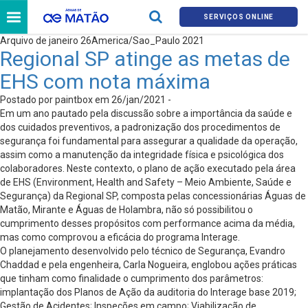
SERVIÇOS ONLINE
Arquivo de janeiro 26America/Sao_Paulo 2021
Regional SP atinge as metas de
EHS com nota máxima
Postado por paintbox em 26/jan/2021 -
Em um ano pautado pela discussão sobre a importância da saúde e
dos cuidados preventivos, a padronização dos procedimentos de
segurança foi fundamental para assegurar a qualidade da operação,
assim como a manutenção da integridade física e psicológica dos
colaboradores. Neste contexto, o plano de ação executado pela área
de EHS (Environment, Health and Safety – Meio Ambiente, Saúde e
Segurança) da Regional SP, composta pelas concessionárias Águas de
Matão, Mirante e Águas de Holambra, não só possibilitou o
cumprimento desses propósitos com performance acima da média,
mas como comprovou a eficácia do programa Interage.
O planejamento desenvolvido pelo técnico de Segurança, Evandro
Chaddad e pela engenheira, Carla Nogueira, englobou ações práticas
que tinham como finalidade o cumprimento dos parâmetros:
implantação dos Planos de Ação da auditoria do Interage base 2019;
Gestão de Acidentes; Inspeções em campo; Viabilização de