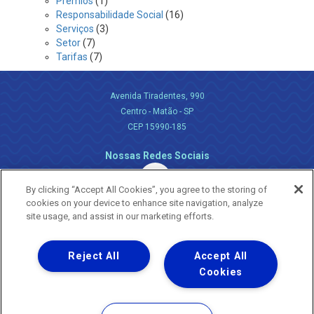
Prêmios
(1)
Responsabilidade Social
(16)
Serviços
(3)
Setor
(7)
Tarifas
(7)
Avenida Tiradentes, 990
Centro - Matão - SP
CEP 15990-185
Nossas Redes Sociais
By clicking “Accept All Cookies”, you agree to the storing of
cookies on your device to enhance site navigation, analyze
site usage, and assist in our marketing efforts.
Reject All
Accept All
Uma empresa
Copyright ® 2026 - Todos os Direitos Reservados.
Cookies
Nossa natureza movimenta a vida
Termos Gerais de Uso de Sites e Aplicativos