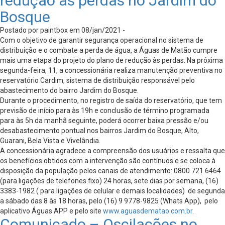
redução às perdas no Jardim do
Bosque
Postado por paintbox em 08/jan/2021 -
Com o objetivo de garantir segurança operacional no sistema de
distribuição e o combate a perda de água, a Águas de Matão cumpre
mais uma etapa do projeto do plano de redução às perdas. Na próxima
segunda-feira, 11, a concessionária realiza manutenção preventiva no
reservatório Cardim, sistema de distribuição responsável pelo
abastecimento do bairro Jardim do Bosque.
Durante o procedimento, no registro de saída do reservatório, que tem
previsão de início para às 19h e conclusão de término programada
para às 5h da manhã seguinte, poderá ocorrer baixa pressão e/ou
desabastecimento pontual nos bairros Jardim do Bosque, Alto,
Guarani, Bela Vista e Vivelândia.
A concessionária agradece a compreensão dos usuários e ressalta que
os benefícios obtidos com a intervenção são contínuos e se coloca à
disposição da população pelos canais de atendimento: 0800 721 6464
(para ligações de telefones fixo) 24 horas, sete dias por semana, (16)
3383-1982 ( para ligações de celular e demais localidades) de segunda
a sábado das 8 às 18 horas, pelo (16) 9 9778-9825 (Whats App), pelo
aplicativo Águas APP e pelo site
www.aguasdematao.com.br
.
Comunicado – Oscilações no