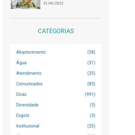
01/06/2023
CATEGORIAS
Abastecimento
(58)
Água
(31)
Atendimento
(25)
Comunicados
(83)
Dicas
(991)
Diversidade
(3)
Esgoto
(3)
Institucional
(25)