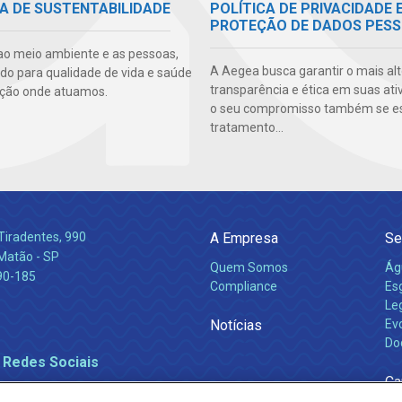
POLÍTICA DE PRIVACIDADE 
A DE SUSTENTABILIDADE
PROTEÇÃO DE DADOS PESS
ao meio ambiente e as pessoas,
A Aegea busca garantir o mais alt
ndo para qualidade de vida e saúde
transparência e ética em suas ati
ção onde atuamos.
o seu compromisso também se e
tratamento...
Tiradentes, 990
A Empresa
Se
 Matão - SP
Quem Somos
Ág
90-185
Compliance
Es
Leg
Notícias
Ev
Do
 Redes Sociais
Ca