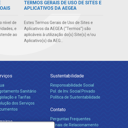
E
TERMOS GERAIS DE USO DE SITES E
OAIS
APLICATIVOS DA AEGEA
o nível de
Estes Termos Gerais de Uso de Sites e
vidades, e
Aplicativos da AEGEA (“Termos”) são
stende ao
aplicáveis à utilização do(s) Site(s) e/ou
Aplicativo(s) da AEG...
rviços
Sustentabilidade
ua
Responsabilidade Social
gotamento Sanitário
Pol. de Inv. Social Privado
islação e Tarifas
Política de Sustentabilidade
olução dos Serviços
cumentos
Contato
Perguntas Frequentes
rreiras
Canais de Relacionamento