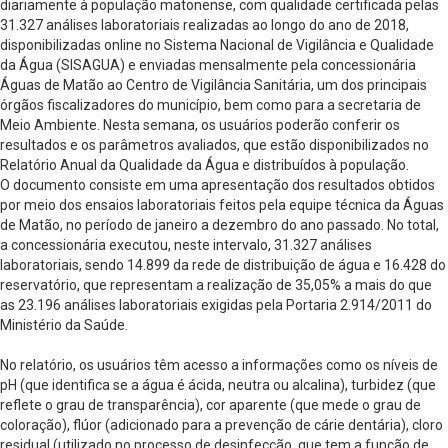
diariamente à população matonense, com qualidade certificada pelas
31.327 análises laboratoriais realizadas ao longo do ano de 2018,
disponibilizadas online no Sistema Nacional de Vigilância e Qualidade
da Água (SISAGUA) e enviadas mensalmente pela concessionária
Águas de Matão ao Centro de Vigilância Sanitária, um dos principais
órgãos fiscalizadores do município, bem como para a secretaria de
Meio Ambiente. Nesta semana, os usuários poderão conferir os
resultados e os parâmetros avaliados, que estão disponibilizados no
Relatório Anual da Qualidade da Água e distribuídos à população.
O documento consiste em uma apresentação dos resultados obtidos
por meio dos ensaios laboratoriais feitos pela equipe técnica da Águas
de Matão, no período de janeiro a dezembro do ano passado. No total,
a concessionária executou, neste intervalo, 31.327 análises
laboratoriais, sendo 14.899 da rede de distribuição de água e 16.428 do
reservatório, que representam a realização de 35,05% a mais do que
as 23.196 análises laboratoriais exigidas pela Portaria 2.914/2011 do
Ministério da Saúde.
No relatório, os usuários têm acesso a informações como os níveis de
pH (que identifica se a água é ácida, neutra ou alcalina), turbidez (que
reflete o grau de transparência), cor aparente (que mede o grau de
coloração), flúor (adicionado para a prevenção de cárie dentária), cloro
residual (utilizado no processo de desinfecção, que tem a função de