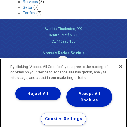
Serviços
(3)
Setor
(7)
Tarifas
(7)
Avenida Tiradentes, 990
Centro - Matão - SP
CEP 15990-185
Nossas Redes Sociais
By clicking “Accept All Cookies”, you agree to the storing of
cookies on your device to enhance site navigation, analyze
site usage, and assist in our marketing efforts.
Reject All
Accept All
Uma empresa
Copyright ® 2026 - Todos os Direitos Reservados.
Cookies
Nossa natureza movimenta a vida
Termos Gerais de Uso de Sites e Aplicativos
Cookies Settings
Política de Privacidade e Proteção de Dados