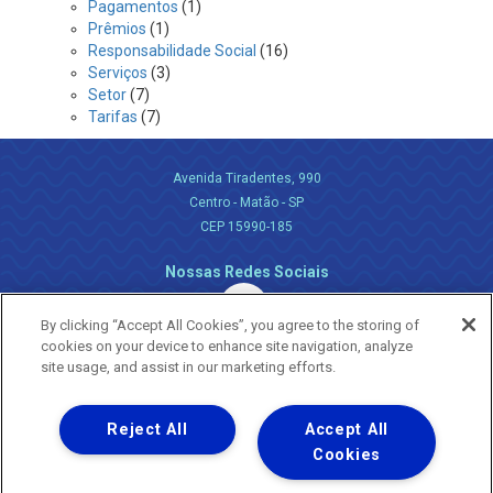
Pagamentos
(1)
Prêmios
(1)
Responsabilidade Social
(16)
Serviços
(3)
Setor
(7)
Tarifas
(7)
Avenida Tiradentes, 990
Centro - Matão - SP
CEP 15990-185
Nossas Redes Sociais
By clicking “Accept All Cookies”, you agree to the storing of
cookies on your device to enhance site navigation, analyze
site usage, and assist in our marketing efforts.
Reject All
Accept All
Uma empresa
Copyright ® 2026 - Todos os Direitos Reservados.
Cookies
Nossa natureza movimenta a vida