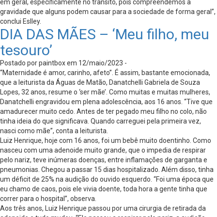
em geral, especificamente no trânsito, pois compreendemos a
gravidade que alguns podem causar para a sociedade de forma geral”,
conclui Eslley.
DIA DAS MÃES – ‘Meu filho, meu
tesouro’
Postado por paintbox em 12/maio/2023 -
“Maternidade é amor, carinho, afeto”. É assim, bastante emocionada,
que a leiturista da Águas de Matão, Danatchelli Gabriela de Souza
Lopes, 32 anos, resume o ‘ser mãe’. Como muitas e muitas mulheres,
Danatchelli engravidou em plena adolescência, aos 16 anos. “Tive que
amadurecer muito cedo. Antes de ter pegado meu filho no colo, não
tinha ideia do que significava. Quando carreguei pela primeira vez,
nasci como mãe”, conta a leiturista.
Luiz Henrique, hoje com 16 anos, foi um bebê muito doentinho. Como
nasceu com uma adenoide muito grande, que o impedia de respirar
pelo nariz, teve inúmeras doenças, entre inflamações de garganta e
pneumonias. Chegou a passar 15 dias hospitalizado. Além disso, tinha
um déficit de 25% na audição do ouvido esquerdo. “Foi uma época que
eu chamo de caos, pois ele vivia doente, toda hora a gente tinha que
correr para o hospital”, observa.
Aos três anos, Luiz Henrique passou por uma cirurgia de retirada da