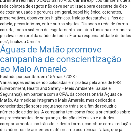
Durante a reunião no CRAS Bairro Alto, Camila explicou também que a
rede coletora de esgoto não deve ser utilizada para descarte de óleo
de cozinha usado e gorduras em geral, papel higiênico, cotonetes,
preservativos, absorventes higiênicos, fraldas descartáveis, fios de
cabelo, peças íntimas, entre outros objetos. “Usando a rede de forma
correta, todo o sistema de esgotamento sanitário funciona de maneira
positiva e em prol da saúde de todos. É uma responsabilidade de todos
nós”, finalizou Camila.
Águas de Matão promove
campanha de conscientização
ao Maio Amarelo
Postado por paintbox em 15/maio/2023 -
Várias ações estão sendo colocadas em prática pela área de EHS
(Environment, Health and Safety – Meio Ambiente, Saúde e
Segurança), em parceria com a CIPA, da concessionária Águas de
Matão. As medidas integram o Maio Amarelo, mês dedicado à
conscientização sobre segurança no trânsito a fim de reduzir o
número de acidentes. A campanha tem como foco a orientação sobre
os procedimentos de segurança, direção defensiva e atitudes
comportamentais no trânsito e, desta forma, contribuir com a redução
dos números de acidentes e até mesmo ocorrências fatais, que já