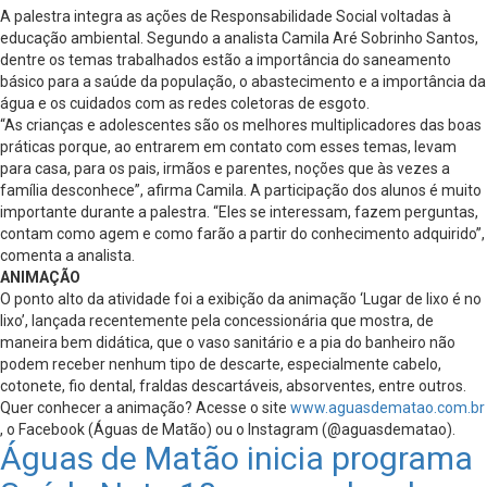
A palestra integra as ações de Responsabilidade Social voltadas à
educação ambiental. Segundo a analista Camila Aré Sobrinho Santos,
dentre os temas trabalhados estão a importância do saneamento
básico para a saúde da população, o abastecimento e a importância da
água e os cuidados com as redes coletoras de esgoto.
“As crianças e adolescentes são os melhores multiplicadores das boas
práticas porque, ao entrarem em contato com esses temas, levam
para casa, para os pais, irmãos e parentes, noções que às vezes a
família desconhece”, afirma Camila. A participação dos alunos é muito
importante durante a palestra. “Eles se interessam, fazem perguntas,
contam como agem e como farão a partir do conhecimento adquirido”,
comenta a analista.
ANIMAÇÃO
O ponto alto da atividade foi a exibição da animação ‘Lugar de lixo é no
lixo’, lançada recentemente pela concessionária que mostra, de
maneira bem didática, que o vaso sanitário e a pia do banheiro não
podem receber nenhum tipo de descarte, especialmente cabelo,
cotonete, fio dental, fraldas descartáveis, absorventes, entre outros.
Quer conhecer a animação? Acesse o site
www.aguasdematao.com.br
, o Facebook (Águas de Matão) ou o Instagram (@aguasdematao).
Águas de Matão inicia programa