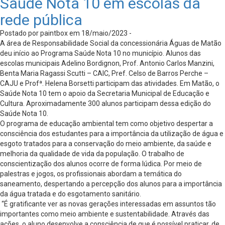
Saúde Nota 10 em escolas da
rede pública
Postado por paintbox em 18/maio/2023 -
A área de Responsabilidade Social da concessionária Águas de Matão
deu início ao Programa Saúde Nota 10 no município. Alunos das
escolas municipais Adelino Bordignon, Prof. Antonio Carlos Manzini,
Benta Maria Ragassi Scutti – CAIC, Pref. Celso de Barros Perche –
CAJU e Profª. Helena Borsetti participam das atividades. Em Matão, o
Saúde Nota 10 tem o apoio da Secretaria Municipal de Educação e
Cultura. Aproximadamente 300 alunos participam dessa edição do
Saúde Nota 10.
O programa de educação ambiental tem como objetivo despertar a
consciência dos estudantes para a importância da utilização de água e
esgoto tratados para a conservação do meio ambiente, da saúde e
melhoria da qualidade de vida da população. O trabalho de
conscientização dos alunos ocorre de forma lúdica. Por meio de
palestras e jogos, os profissionais abordam a temática do
saneamento, despertando a percepção dos alunos para a importância
da água tratada e do esgotamento sanitário.
“É gratificante ver as novas gerações interessadas em assuntos tão
importantes como meio ambiente e sustentabilidade. Através das
ações, o aluno desenvolve a consciência de que é possível praticar, de