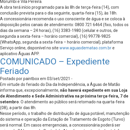
Morumbi e Vila Pereira.
A obra terá início programado para às 8h de terça-feira (14), com
conclusão prevista para o dia seguinte, quarta-feira (15), às 18h.
A concessionária recomenda o uso consciente de água e se coloca à
disposição pelos canais de atendimento: 0800 721 6464 (fixo, todos os
dias da semana – 24 horas), (16) 3383-1980 (celular e outros, de
segunda a sexta-feira – horário comercial), (16) 99778-9825
(WhatsApp, segunda a sexta-feira – horário comercial); plataforma
Serviço online, disponível no site
www.aguasdematao.com.br
e
aplicativo Águas APP.
COMUNICADO – Expediente
Feriado
Postado por paintbox em 03/set/2021 -
Em virtude do feriado do Dia da Independência, a Águas de Matão
informa que, excepcionalmente,
não haverá expediente em sua Loja
de Atendimento e Sede Administrativa na próxima terça-feira, 7 de
setembro
. O atendimento ao público será retomado na quarta-feira
(08), a partir das 8h.
Nesse período, o trabalho de distribuição de água potável, manutenção
do sistema e operação da Estação de Tratamento de Esgoto (Turvo)
será normal. Em casos emergenciais, a concessionária poderá ser