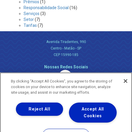
Prêmios
(1)
Responsabilidade Social
(16)
Serviços
(3)
Setor
(7)
Tarifas
(7)
Avenida Tiradentes, 990
Centro - Matão - SP
CEP 15990-185
Nossas Redes Sociais
By clicking “Accept All Cookies”, you agree to the storing of
cookies on your device to enhance site navigation, analyze
site usage, and assist in our marketing efforts.
Reject All
Accept All
Uma empresa
Copyright ® 2026 - Todos os Direitos Reservados.
Cookies
Nossa natureza movimenta a vida