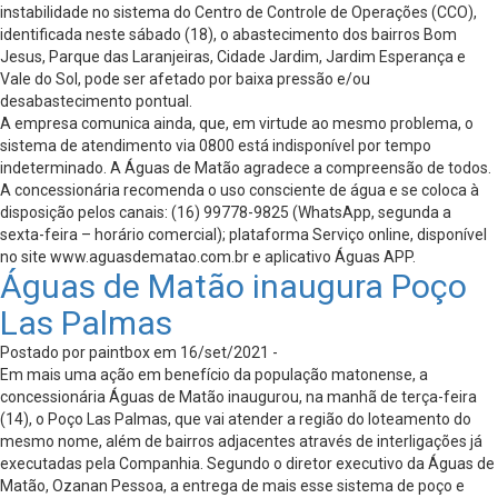
instabilidade no sistema do Centro de Controle de Operações (CCO),
identificada neste sábado (18), o abastecimento dos bairros Bom
Jesus, Parque das Laranjeiras, Cidade Jardim, Jardim Esperança e
Vale do Sol, pode ser afetado por baixa pressão e/ou
desabastecimento pontual.
A empresa comunica ainda, que, em virtude ao mesmo problema, o
sistema de atendimento via 0800 está indisponível por tempo
indeterminado. A Águas de Matão agradece a compreensão de todos.
A concessionária recomenda o uso consciente de água e se coloca à
disposição pelos canais: (16) 99778-9825 (WhatsApp, segunda a
sexta-feira – horário comercial); plataforma Serviço online, disponível
no site www.aguasdematao.com.br e aplicativo Águas APP.
Águas de Matão inaugura Poço
Las Palmas
Postado por paintbox em 16/set/2021 -
Em mais uma ação em benefício da população matonense, a
concessionária Águas de Matão inaugurou, na manhã de terça-feira
(14), o Poço Las Palmas, que vai atender a região do loteamento do
mesmo nome, além de bairros adjacentes através de interligações já
executadas pela Companhia. Segundo o diretor executivo da Águas de
Matão, Ozanan Pessoa, a entrega de mais esse sistema de poço e