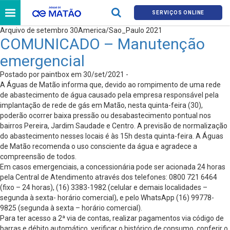
SERVIÇOS ONLINE
Arquivo de setembro 30America/Sao_Paulo 2021
COMUNICADO – Manutenção
emergencial
Postado por paintbox em 30/set/2021 -
A Águas de Matão informa que, devido ao rompimento de uma rede
de abastecimento de água causado pela empresa responsável pela
implantação de rede de gás em Matão, nesta quinta-feira (30),
poderão ocorrer baixa pressão ou desabastecimento pontual nos
bairros Pereira, Jardim Saudade e Centro. A previsão de normalização
do abastecimento nesses locais é às 15h desta quinta-feira. A Águas
de Matão recomenda o uso consciente da água e agradece a
compreensão de todos.
Em casos emergenciais, a concessionária pode ser acionada 24 horas
pela Central de Atendimento através dos telefones: 0800 721 6464
(fixo – 24 horas), (16) 3383-1982 (celular e demais localidades –
segunda à sexta- horário comercial), e pelo WhatsApp (16) 99778-
9825 (segunda à sexta – horário comercial).
Para ter acesso a 2ª via de contas, realizar pagamentos via código de
barras e débito automático, verificar o histórico de consumo, conferir o