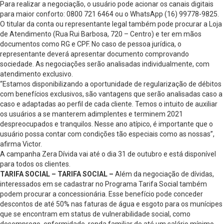
Para realizar a negociação, o usuário pode acionar os canais digitais
para maior conforto: 0800 721 6464 ou o WhatsApp (16) 99778-9825.
O titular da conta ou representante legal também pode procurar a Loja
de Atendimento (Rua Rui Barbosa, 720 – Centro) e ter em mãos
documentos como RG e CPF. No caso de pessoa jurídica, o
representante deverá apresentar documento comprovando
sociedade. As negociações serão analisadas individualmente, com
atendimento exclusivo.
“Estamos disponibilizando a oportunidade de regularização de débitos
com benefícios exclusivos, são vantagens que serão analisadas caso a
caso e adaptadas ao perfil de cada cliente. Temos o intuito de auxiliar
os usuários a se manterem adimplentes e terminem 2021
despreocupados e tranquilos. Nesse ano atípico, é importante que o
usuário possa contar com condições tão especiais como as nossas”,
afirma Victor.
A campanha Zera Dívida vai até o dia 31 de outubro e está disponível
para todos os clientes.
TARIFA SOCIAL –
TARIFA SOCIAL –
Além da negociação de dívidas,
interessados em se cadastrar no Programa Tarifa Social também
podem procurar a concessionária. Esse benefício pode conceder
descontos de até 50% nas faturas de água e esgoto para os munícipes
que se encontram em status de vulnerabilidade social, como