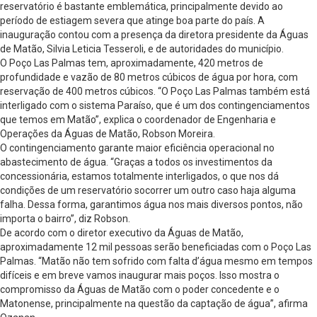
reservatório é bastante emblemática, principalmente devido ao
período de estiagem severa que atinge boa parte do país. A
inauguração contou com a presença da diretora presidente da Águas
de Matão, Silvia Leticia Tesseroli, e de autoridades do município.
O Poço Las Palmas tem, aproximadamente, 420 metros de
profundidade e vazão de 80 metros cúbicos de água por hora, com
reservação de 400 metros cúbicos. “O Poço Las Palmas também está
interligado com o sistema Paraíso, que é um dos contingenciamentos
que temos em Matão”, explica o coordenador de Engenharia e
Operações da Águas de Matão, Robson Moreira.
O contingenciamento garante maior eficiência operacional no
abastecimento de água. “Graças a todos os investimentos da
concessionária, estamos totalmente interligados, o que nos dá
condições de um reservatório socorrer um outro caso haja alguma
falha. Dessa forma, garantimos água nos mais diversos pontos, não
importa o bairro”, diz Robson.
De acordo com o diretor executivo da Águas de Matão,
aproximadamente 12 mil pessoas serão beneficiadas com o Poço Las
Palmas. “Matão não tem sofrido com falta d’água mesmo em tempos
difíceis e em breve vamos inaugurar mais poços. Isso mostra o
compromisso da Águas de Matão com o poder concedente e o
Matonense, principalmente na questão da captação de água”, afirma