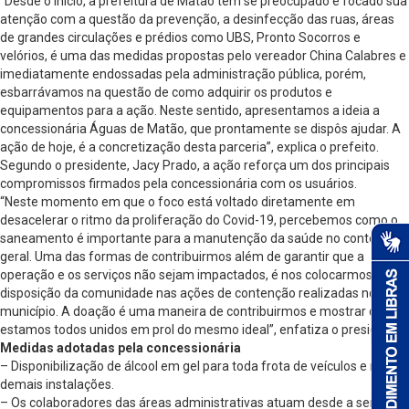
“Desde o início, a prefeitura de Matão tem se preocupado e focado sua
atenção com a questão da prevenção, a desinfecção das ruas, áreas
de grandes circulações e prédios como UBS, Pronto Socorros e
velórios, é uma das medidas propostas pelo vereador China Calabres e
imediatamente endossadas pela administração pública, porém,
esbarrávamos na questão de como adquirir os produtos e
equipamentos para a ação. Neste sentido, apresentamos a ideia a
concessionária Águas de Matão, que prontamente se dispôs ajudar. A
ação de hoje, é a concretização desta parceria”, explica o prefeito.
Segundo o presidente, Jacy Prado, a ação reforça um dos principais
compromissos firmados pela concessionária com os usuários.
“Neste momento em que o foco está voltado diretamente em
desacelerar o ritmo da proliferação do Covid-19, percebemos como o
saneamento é importante para a manutenção da saúde no contexto
geral. Uma das formas de contribuirmos além de garantir que a
operação e os serviços não sejam impactados, é nos colocarmos à
disposição da comunidade nas ações de contenção realizadas no
município. A doação é uma maneira de contribuirmos e mostrar que
estamos todos unidos em prol do mesmo ideal”, enfatiza o presidente.
Medidas adotadas pela concessionária
– Disponibilização de álcool em gel para toda frota de veículos e nas
demais instalações.
– Os colaboradores das áreas administrativas atuam desde a semana