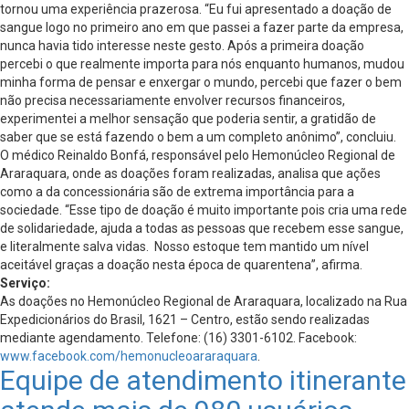
tornou uma experiência prazerosa. “Eu fui apresentado a doação de
sangue logo no primeiro ano em que passei a fazer parte da empresa,
nunca havia tido interesse neste gesto. Após a primeira doação
percebi o que realmente importa para nós enquanto humanos, mudou
minha forma de pensar e enxergar o mundo, percebi que fazer o bem
não precisa necessariamente envolver recursos financeiros,
experimentei a melhor sensação que poderia sentir, a gratidão de
saber que se está fazendo o bem a um completo anônimo”, concluiu.
O médico Reinaldo Bonfá, responsável pelo Hemonúcleo Regional de
Araraquara, onde as doações foram realizadas, analisa que ações
como a da concessionária são de extrema importância para a
sociedade. “Esse tipo de doação é muito importante pois cria uma rede
de solidariedade, ajuda a todas as pessoas que recebem esse sangue,
e literalmente salva vidas. Nosso estoque tem mantido um nível
aceitável graças a doação nesta época de quarentena”, afirma.
Serviço:
As doações no Hemonúcleo Regional de Araraquara, localizado na Rua
Expedicionários do Brasil, 1621 – Centro, estão sendo realizadas
mediante agendamento. Telefone: (16) 3301-6102. Facebook:
www.facebook.com/hemonucleoararaquara
.
Equipe de atendimento itinerante