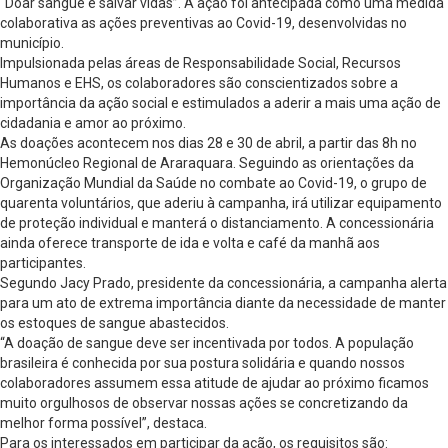
“Doar sangue é salvar vidas”. A ação foi antecipada como uma medida
colaborativa as ações preventivas ao Covid-19, desenvolvidas no
município.
Impulsionada pelas áreas de Responsabilidade Social, Recursos
Humanos e EHS, os colaboradores são conscientizados sobre a
importância da ação social e estimulados a aderir a mais uma ação de
cidadania e amor ao próximo.
As doações acontecem nos dias 28 e 30 de abril, a partir das 8h no
Hemonúcleo Regional de Araraquara. Seguindo as orientações da
Organização Mundial da Saúde no combate ao Covid-19, o grupo de
quarenta voluntários, que aderiu à campanha, irá utilizar equipamento
de proteção individual e manterá o distanciamento. A concessionária
ainda oferece transporte de ida e volta e café da manhã aos
participantes.
Segundo Jacy Prado, presidente da concessionária, a campanha alerta
para um ato de extrema importância diante da necessidade de manter
os estoques de sangue abastecidos.
“A doação de sangue deve ser incentivada por todos. A população
brasileira é conhecida por sua postura solidária e quando nossos
colaboradores assumem essa atitude de ajudar ao próximo ficamos
muito orgulhosos de observar nossas ações se concretizando da
melhor forma possível”, destaca.
Para os interessados em participar da ação, os requisitos são: