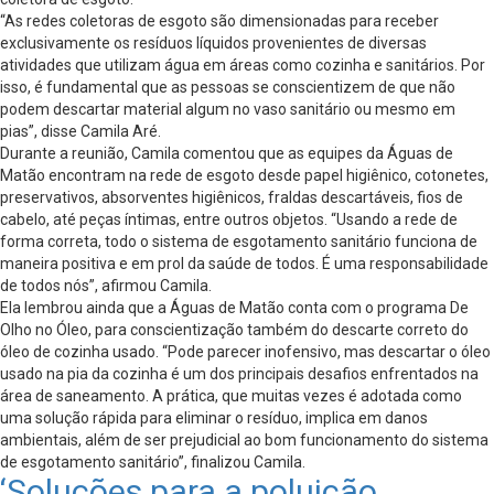
“As redes coletoras de esgoto são dimensionadas para receber
exclusivamente os resíduos líquidos provenientes de diversas
atividades que utilizam água em áreas como cozinha e sanitários. Por
isso, é fundamental que as pessoas se conscientizem de que não
podem descartar material algum no vaso sanitário ou mesmo em
pias”, disse Camila Aré.
Durante a reunião, Camila comentou que as equipes da Águas de
Matão encontram na rede de esgoto desde papel higiênico, cotonetes,
preservativos, absorventes higiênicos, fraldas descartáveis, fios de
cabelo, até peças íntimas, entre outros objetos. “Usando a rede de
forma correta, todo o sistema de esgotamento sanitário funciona de
maneira positiva e em prol da saúde de todos. É uma responsabilidade
de todos nós”, afirmou Camila.
Ela lembrou ainda que a Águas de Matão conta com o programa De
Olho no Óleo, para conscientização também do descarte correto do
óleo de cozinha usado. “Pode parecer inofensivo, mas descartar o óleo
usado na pia da cozinha é um dos principais desafios enfrentados na
área de saneamento. A prática, que muitas vezes é adotada como
uma solução rápida para eliminar o resíduo, implica em danos
ambientais, além de ser prejudicial ao bom funcionamento do sistema
de esgotamento sanitário”, finalizou Camila.
‘Soluções para a poluição