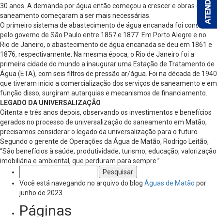
30 anos. A demanda por água então começou a crescer e obras de
saneamento começaram a ser mais necessárias.
O primeiro sistema de abastecimento de água encanada foi construído
pelo governo de São Paulo entre 1857 e 1877. Em Porto Alegre e no
Rio de Janeiro, o abastecimento de água encanada se deu em 1861 e
1876, respectivamente. Na mesma época, o Rio de Janeiro foi a
primeira cidade do mundo a inaugurar uma Estação de Tratamento de
Água (ETA), com seis filtros de pressão ar/água. Foi na década de 1940
que tiveram início a comercialização dos serviços de saneamento e em
função disso, surgiram autarquias e mecanismos de financiamento.
LEGADO DA UNIVERSALIZAÇÃO
Oitenta e três anos depois, observando os investimentos e benefícios
gerados no processo de universalização do saneamento em Matão,
precisamos considerar o legado da universalização para o futuro.
Segundo o gerente de Operações da Água de Matão, Rodrigo Leitão,
“São benefícios à saúde, produtividade, turismo, educação, valorização
imobiliária e ambiental, que perduram para sempre.”
Pesquisar
por:
Você está navegando no arquivo do blog
Águas de Matão
por
junho de 2023.
Páginas