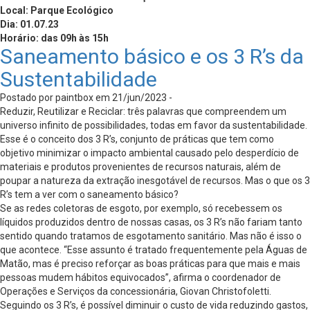
Local: Parque Ecológico
Dia: 01.07.23
Horário: das 09h às 15h
Saneamento básico e os 3 R’s da
Sustentabilidade
Postado por paintbox em 21/jun/2023 -
Reduzir, Reutilizar e Reciclar: três palavras que compreendem um
universo infinito de possibilidades, todas em favor da sustentabilidade.
Esse é o conceito dos 3 R’s, conjunto de práticas que tem como
objetivo minimizar o impacto ambiental causado pelo desperdício de
materiais e produtos provenientes de recursos naturais, além de
poupar a natureza da extração inesgotável de recursos. Mas o que os 3
R’s tem a ver com o saneamento básico?
Se as redes coletoras de esgoto, por exemplo, só recebessem os
líquidos produzidos dentro de nossas casas, os 3 R’s não fariam tanto
sentido quando tratamos de esgotamento sanitário. Mas não é isso o
que acontece. “Esse assunto é tratado frequentemente pela Águas de
Matão, mas é preciso reforçar as boas práticas para que mais e mais
pessoas mudem hábitos equivocados”, afirma o coordenador de
Operações e Serviços da concessionária, Giovan Christofoletti.
Seguindo os 3 R’s, é possível diminuir o custo de vida reduzindo gastos,