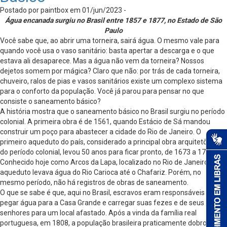
Postado por paintbox em 01/jun/2023 -
Água encanada surgiu no Brasil entre 1857 e 1877, no Estado de São
Paulo
Você sabe que, ao abrir uma torneira, sairá água. O mesmo vale para
quando você usa o vaso sanitário: basta apertar a descarga e o que
estava ali desaparece. Mas a água não vem da torneira? Nossos
dejetos somem por mágica? Claro que não: por trás de cada torneira,
chuveiro, ralos de pias e vasos sanitários existe um complexo sistema
para o conforto da população. Você já parou para pensar no que
consiste o saneamento básico?
A história mostra que o saneamento básico no Brasil surgiu no período
colonial. A primeira obra é de 1561, quando Estácio de Sá mandou
construir um poço para abastecer a cidade do Rio de Janeiro. O
primeiro aqueduto do país, considerado a principal obra arquitetônica
do período colonial, levou 50 anos para ficar pronto, de 1673 a 1723.
Conhecido hoje como Arcos da Lapa, localizado no Rio de Janeiro, o
aqueduto levava água do Rio Carioca até o Chafariz. Porém, no
mesmo período, não há registros de obras de saneamento.
O que se sabe é que, aqui no Brasil, escravos eram responsáveis por
pegar água para a Casa Grande e carregar suas fezes e de seus
senhores para um local afastado. Após a vinda da família real
portuguesa, em 1808, a população brasileira praticamente dobrou em