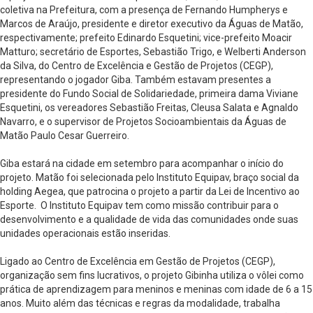
coletiva na Prefeitura, com a presença de Fernando Humpherys e
Marcos de Araújo, presidente e diretor executivo da Águas de Matão,
respectivamente; prefeito Edinardo Esquetini; vice-prefeito Moacir
Matturo; secretário de Esportes, Sebastião Trigo, e Welberti Anderson
da Silva, do Centro de Excelência e Gestão de Projetos (CEGP),
representando o jogador Giba. Também estavam presentes a
presidente do Fundo Social de Solidariedade, primeira dama Viviane
Esquetini, os vereadores Sebastião Freitas, Cleusa Salata e Agnaldo
Navarro, e o supervisor de Projetos Socioambientais da Águas de
Matão Paulo Cesar Guerreiro.
Giba estará na cidade em setembro para acompanhar o início do
projeto. Matão foi selecionada pelo Instituto Equipav, braço social da
holding Aegea, que patrocina o projeto a partir da Lei de Incentivo ao
Esporte. O Instituto Equipav tem como missão contribuir para o
desenvolvimento e a qualidade de vida das comunidades onde suas
unidades operacionais estão inseridas.
Ligado ao Centro de Excelência em Gestão de Projetos (CEGP),
organização sem fins lucrativos, o projeto Gibinha utiliza o vôlei como
prática de aprendizagem para meninos e meninas com idade de 6 a 15
anos. Muito além das técnicas e regras da modalidade, trabalha