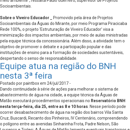
meio ambiente”, ressalta Paulo Guerreiro, supervisor de Projetos
Socioambientais.
Sobre o Viveiro Educador _
Promovido pela área de Projetos
Socioambientais da Águas do Mirante, por meio Programa Piracicaba
Rede 100%, o projeto ‘Estruturação de Viveiro Educador’ visa a
minimização dos impactos ambientais, por meio de aulas ministradas
pela equipe técnica da concessionária. Além disso, a atividade tem o
objetivo de promover o debate e a participação popular e das
instituições de ensino para a formação de sociedades sustentáveis,
despertando o senso de responsabilidade.
Equipe atua na região do BNH
nesta 3ª feira
Postado por paintbox em 24/jul/2017 -
Dando continuidade à série de ações para melhorar o sistema de
abastecimento de água na cidade, a equipe técnica da Águas de
Matão executará procedimentos operacionais no
Reservatório BNH
nesta terça-feira, dia 25, entre as 8 e 10 horas
. Nesse período pode
ocorrer desabastecimento de água na região dos bairros Vila Santa
Cruz, Buscardi, Recanto dos Pinheiros, IV Centenário, compreendendo
o polígono entre as avenidas Sinharinha Frota, Padre Nelson, São
Lourenço e Trolesi. A Águas de Matão lamenta eventuais transtornos e