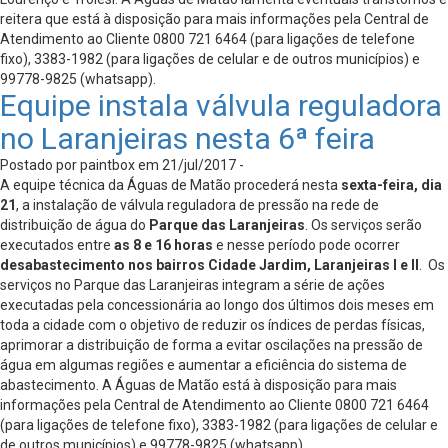
reitera que está à disposição para mais informações pela Central de
Atendimento ao Cliente 0800 721 6464 (para ligações de telefone
fixo), 3383-1982 (para ligações de celular e de outros municípios) e
99778-9825 (whatsapp).
Equipe instala válvula reguladora
no Laranjeiras nesta 6ª feira
Postado por paintbox em 21/jul/2017 -
A equipe técnica da Águas de Matão procederá nesta
sexta-feira, dia
21
, a instalação de válvula reguladora de pressão na rede de
distribuição de água do
Parque das Laranjeiras
. Os serviços serão
executados entre
as 8 e 16 horas
e nesse período pode ocorrer
desabastecimento nos bairros Cidade Jardim, Laranjeiras I e II
. Os
serviços no Parque das Laranjeiras integram a série de ações
executadas pela concessionária ao longo dos últimos dois meses em
toda a cidade com o objetivo de reduzir os índices de perdas físicas,
aprimorar a distribuição de forma a evitar oscilações na pressão de
água em algumas regiões e aumentar a eficiência do sistema de
abastecimento. A Águas de Matão está à disposição para mais
informações pela Central de Atendimento ao Cliente 0800 721 6464
(para ligações de telefone fixo), 3383-1982 (para ligações de celular e
de outros municípios) e 99778-9825 (whatsapp).