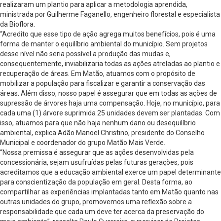
realizaram um plantio para aplicar a metodologia aprendida,
ministrada por Guilherme Faganello, engenheiro florestal e especialista
da Bioflora.
“Acredito que esse tipo de ação agrega muitos benefícios, pois é uma
forma de manter o equilíbrio ambiental do município. Sem projetos
desse nível não seria possível a produção das mudas e,
consequentemente, inviabilizaria todas as ações atreladas ao plantio e
recuperação de áreas. Em Matão, atuamos com o propósito de
mobilizar a população para fiscalizar e garantir a conservação das
áreas. Além disso, nosso papel é assegurar que em todas as ações de
supressão de árvores haja uma compensação. Hoje, no município, para
cada uma (1) árvore suprimida 25 unidades devem ser plantadas. Com
isso, atuamos para que não haja nenhum dano ou desequilíbrio
ambiental, explica Adão Manoel Christino, presidente do Conselho
Municipal e coordenador do grupo Matão Mais Verde.
“Nossa premissa é assegurar que as ações desenvolvidas pela
concessionária, sejam usufruídas pelas futuras gerações, pois
acreditamos que a educação ambiental exerce um papel determinante
para conscientização da população em geral. Desta forma, ao
compartilhar as experiências implantadas tanto em Matão quanto nas
outras unidades do grupo, promovemos uma reflexão sobre a
responsabilidade que cada um deve ter acerca da preservação do