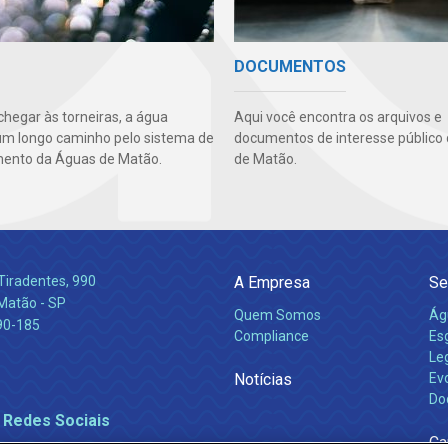
DOCUMENTOS
chegar às torneiras, a água
Aqui você encontra os arquivos e
um longo caminho pelo sistema de
documentos de interesse público
ento da Águas de Matão.
de Matão.
Tiradentes, 990
A Empresa
Se
 Matão - SP
Quem Somos
Ág
90-185
Compliance
Es
Leg
Notícias
Ev
Do
 Redes Sociais
Ca