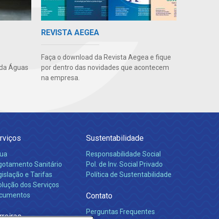
REVISTA AEGEA
Faça o download da Revista Aegea e fique
 da Águas
por dentro das novidades que acontecem
na empresa.
rviços
Sustentabilidade
ua
Responsabilidade Social
gotamento Sanitário
Pol. de Inv. Social Privado
islação e Tarifas
Política de Sustentabilidade
olução dos Serviços
cumentos
Contato
Perguntas Frequentes
rreiras