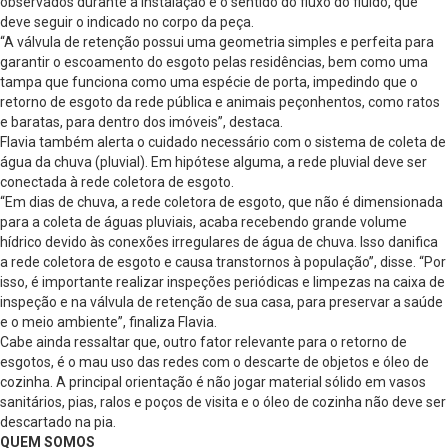
observados durante a instalação é o sentido do fluxo do fluido, que
deve seguir o indicado no corpo da peça.
“A válvula de retenção possui uma geometria simples e perfeita para
garantir o escoamento do esgoto pelas residências, bem como uma
tampa que funciona como uma espécie de porta, impedindo que o
retorno de esgoto da rede pública e animais peçonhentos, como ratos
e baratas, para dentro dos imóveis”, destaca.
Flavia também alerta o cuidado necessário com o sistema de coleta de
água da chuva (pluvial). Em hipótese alguma, a rede pluvial deve ser
conectada à rede coletora de esgoto.
“Em dias de chuva, a rede coletora de esgoto, que não é dimensionada
para a coleta de águas pluviais, acaba recebendo grande volume
hídrico devido às conexões irregulares de água de chuva. Isso danifica
a rede coletora de esgoto e causa transtornos à população”, disse. “Por
isso, é importante realizar inspeções periódicas e limpezas na caixa de
inspeção e na válvula de retenção de sua casa, para preservar a saúde
e o meio ambiente”, finaliza Flavia.
Cabe ainda ressaltar que, outro fator relevante para o retorno de
esgotos, é o mau uso das redes com o descarte de objetos e óleo de
cozinha. A principal orientação é não jogar material sólido em vasos
sanitários, pias, ralos e poços de visita e o óleo de cozinha não deve ser
descartado na pia.
QUEM SOMOS