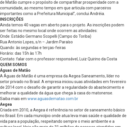
de Matão cumpre o propósito de compartilhar prosperidade com a
comunidade, ao mesmo tempo em que articula com parceiros
importantes como a Prefeitura Municipal”, conclui Andréia.
INSCRIÇÕES
Ainda temos 40 vagas em aberto para o projeto. As inscrições podem
ser feitas no mesmo local onde ocorrem as atividades:
Onde: Estádio Germano Scopelli (Campo do Toriba)
Rua Antonio Lopes, s/n – Jardim Paraíso
Quando: às segundas e terças-feiras
Horário: das 15h às 17h
Contato: falar com o professor responsável, Luiz Quirino da Costa
QUEM SOMOS
Águas de Matão
A Águas de Matão é uma empresa da Aegea Saneamento, líder no
setor privado no Brasil. A empresa iniciou suas atividades em fevereiro
de 2014 com o desafio de garantir a regularidade do abastecimento e
melhorar a qualidade da água que chega à casa do matonense.
Saiba mais em
www.aguasdematao.com.br
Aegea
Criada em 2010, a Aegea é referência no setor de saneamento básico
no Brasil. Em cada município onde atua leva mais saúde e qualidade de
vida para a população, respeitando sempre o meio ambiente e a
cultura local. Hoje são mais de 31 milhões de pessoas atendidas em