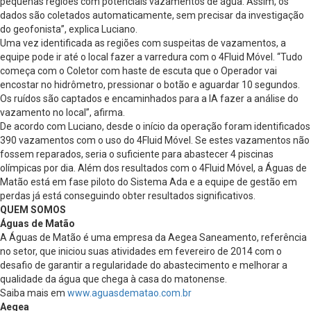
pequenas regiões com potenciais vazamentos de água. Assim, os
dados são coletados automaticamente, sem precisar da investigação
do geofonista”, explica Luciano.
Uma vez identificada as regiões com suspeitas de vazamentos, a
equipe pode ir até o local fazer a varredura com o 4Fluid Móvel. “Tudo
começa com o Coletor com haste de escuta que o Operador vai
encostar no hidrômetro, pressionar o botão e aguardar 10 segundos.
Os ruídos são captados e encaminhados para a IA fazer a análise do
vazamento no local”, afirma.
De acordo com Luciano, desde o início da operação foram identificados
390 vazamentos com o uso do 4Fluid Móvel. Se estes vazamentos não
fossem reparados, seria o suficiente para abastecer 4 piscinas
olímpicas por dia. Além dos resultados com o 4Fluid Móvel, a Águas de
Matão está em fase piloto do Sistema Ada e a equipe de gestão em
perdas já está conseguindo obter resultados significativos.
QUEM SOMOS
Águas de Matão
A Águas de Matão é uma empresa da Aegea Saneamento, referência
no setor, que iniciou suas atividades em fevereiro de 2014 com o
desafio de garantir a regularidade do abastecimento e melhorar a
qualidade da água que chega à casa do matonense.
Saiba mais em
www.aguasdematao.com.br
Aegea