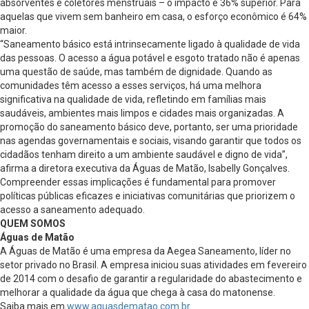
absorventes e coletores menstruais – o impacto é 36% superior. Para
aquelas que vivem sem banheiro em casa, o esforço econômico é 64%
maior.
“Saneamento básico está intrinsecamente ligado à qualidade de vida
das pessoas. O acesso a água potável e esgoto tratado não é apenas
uma questão de saúde, mas também de dignidade. Quando as
comunidades têm acesso a esses serviços, há uma melhora
significativa na qualidade de vida, refletindo em famílias mais
saudáveis, ambientes mais limpos e cidades mais organizadas. A
promoção do saneamento básico deve, portanto, ser uma prioridade
nas agendas governamentais e sociais, visando garantir que todos os
cidadãos tenham direito a um ambiente saudável e digno de vida”,
afirma a diretora executiva da Águas de Matão, Isabelly Gonçalves.
Compreender essas implicações é fundamental para promover
políticas públicas eficazes e iniciativas comunitárias que priorizem o
acesso a saneamento adequado.
QUEM SOMOS
Águas de Matão
A Águas de Matão é uma empresa da Aegea Saneamento, líder no
setor privado no Brasil. A empresa iniciou suas atividades em fevereiro
de 2014 com o desafio de garantir a regularidade do abastecimento e
melhorar a qualidade da água que chega à casa do matonense.
Saiba mais em
www.aguasdematao.com.br