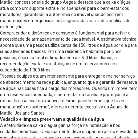
Matão, concessionária do grupo Aegea, destaca que a caixa d´água
atua como um suporte extra e indispensável para o bem-estar dos
moradores, garantindo a autonomia do imóvel quando ocorrem
manutenções emergenciais ou programadas nas redes públicas de
distribuição.
Compreender a dinâmica de consumo é fundamental para definir a
necessidade de armazenamento de cada imóvel. A estimativa técnica
aponta que uma pessoa utiliza cerca de 150 litros de água por dia para
suas atividades básicas. Em uma residência habitada por cinco
pessoas, cujo uso total estimado seria de 750 litros diários, a
recomendação exata é a instalação de um reservatório com
capacidade de 1.000 litros.
“Nossas equipes atuam intensamente para entregar o melhor serviço
de abastecimento na rede pública, enquanto que a garantia de reserva
de água nas casas fica a cargo dos moradores. Quando um imóvel tem
uma reservação adequada, o bem-estar da família é protegido e a
rotina da casa fica mais suave, mesmo quando temos que fazer
manutenção no sistema”, afirma a gerente executiva da Águas de
Matão, Josiane Santos.
Vedação e limpeza preservam a qualidade da água
A efetividade da caixa d’água ganha força na instalação e nos
cuidados periódicos. O equipamento deve ocupar um ponto elevado do
imóvel para garantir a pressão e a velocidade da água na tubulação,