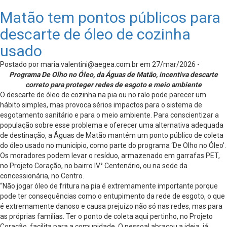
Matão tem pontos públicos para
descarte de óleo de cozinha
usado
Postado por
maria.valentini@aegea.com.br
em 27/mar/2026 -
Programa De Olho no Óleo, da Águas de Matão, incentiva descarte
correto para proteger redes de esgoto e meio ambiente
O descarte de óleo de cozinha na pia ou no ralo pode parecer um
hábito simples, mas provoca sérios impactos para o sistema de
esgotamento sanitário e para o meio ambiente. Para conscientizar a
população sobre esse problema e oferecer uma alternativa adequada
de destinação, a Águas de Matão mantém um ponto público de coleta
do óleo usado no município, como parte do programa ‘De Olho no Óleo’.
Os moradores podem levar o resíduo, armazenado em garrafas PET,
no Projeto Coração, no bairro IV° Centenário, ou na sede da
concessionária, no Centro.
“Não jogar óleo de fritura na pia é extremamente importante porque
pode ter consequências como o entupimento da rede de esgoto, o que
é extremamente danoso e causa prejuízo não só nas redes, mas para
as próprias famílias. Ter o ponto de coleta aqui pertinho, no Projeto
Coração, facilita para a comunidade. O pessoal abraçou a ideia, já