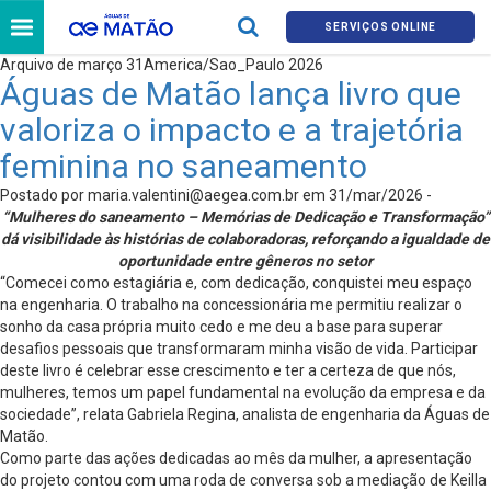
SERVIÇOS ONLINE
Arquivo de março 31America/Sao_Paulo 2026
Águas de Matão lança livro que
valoriza o impacto e a trajetória
feminina no saneamento
Postado por
maria.valentini@aegea.com.br
em 31/mar/2026 -
“Mulheres do saneamento – Memórias de Dedicação e Transformação”
dá visibilidade às histórias de colaboradoras, reforçando a igualdade de
oportunidade entre gêneros no setor
“Comecei como estagiária e, com dedicação, conquistei meu espaço
na engenharia. O trabalho na concessionária me permitiu realizar o
sonho da casa própria muito cedo e me deu a base para superar
desafios pessoais que transformaram minha visão de vida. Participar
deste livro é celebrar esse crescimento e ter a certeza de que nós,
mulheres, temos um papel fundamental na evolução da empresa e da
sociedade”, relata Gabriela Regina, analista de engenharia da Águas de
Matão.
Como parte das ações dedicadas ao mês da mulher, a apresentação
do projeto contou com uma roda de conversa sob a mediação de Keilla