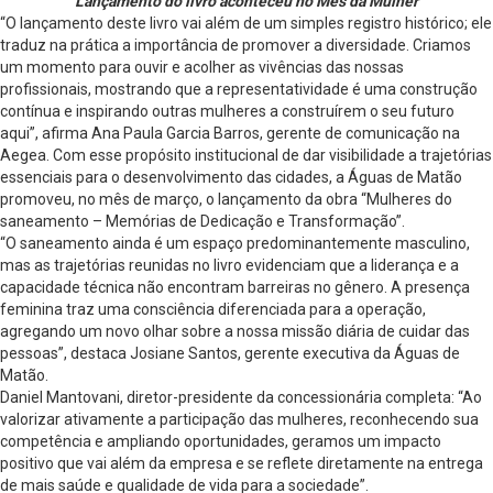
Lançamento do livro aconteceu no Mês da Mulher
“O lançamento deste livro vai além de um simples registro histórico; ele
traduz na prática a importância de promover a diversidade. Criamos
um momento para ouvir e acolher as vivências das nossas
profissionais, mostrando que a representatividade é uma construção
contínua e inspirando outras mulheres a construírem o seu futuro
aqui”, afirma Ana Paula Garcia Barros, gerente de comunicação na
Aegea. Com esse propósito institucional de dar visibilidade a trajetórias
essenciais para o desenvolvimento das cidades, a Águas de Matão
promoveu, no mês de março, o lançamento da obra “Mulheres do
saneamento – Memórias de Dedicação e Transformação”.
“O saneamento ainda é um espaço predominantemente masculino,
mas as trajetórias reunidas no livro evidenciam que a liderança e a
capacidade técnica não encontram barreiras no gênero. A presença
feminina traz uma consciência diferenciada para a operação,
agregando um novo olhar sobre a nossa missão diária de cuidar das
pessoas”, destaca Josiane Santos, gerente executiva da Águas de
Matão.
Daniel Mantovani, diretor-presidente da concessionária completa: “Ao
valorizar ativamente a participação das mulheres, reconhecendo sua
competência e ampliando oportunidades, geramos um impacto
positivo que vai além da empresa e se reflete diretamente na entrega
de mais saúde e qualidade de vida para a sociedade”.