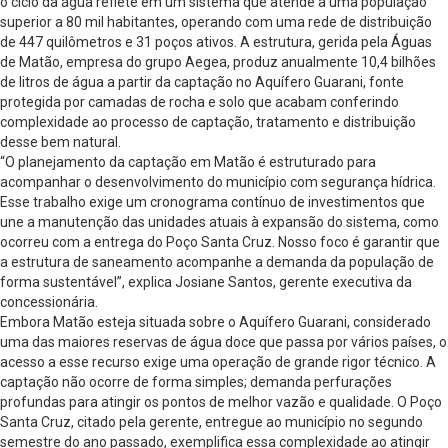
o ciclo da água reflete em um sistema que atende a uma população
superior a 80 mil habitantes, operando com uma rede de distribuição
de 447 quilômetros e 31 poços ativos. A estrutura, gerida pela Águas
de Matão, empresa do grupo Aegea, produz anualmente 10,4 bilhões
de litros de água a partir da captação no Aquífero Guarani, fonte
protegida por camadas de rocha e solo que acabam conferindo
complexidade ao processo de captação, tratamento e distribuição
desse bem natural.
“O planejamento da captação em Matão é estruturado para
acompanhar o desenvolvimento do município com segurança hídrica.
Esse trabalho exige um cronograma contínuo de investimentos que
une a manutenção das unidades atuais à expansão do sistema, como
ocorreu com a entrega do Poço Santa Cruz. Nosso foco é garantir que
a estrutura de saneamento acompanhe a demanda da população de
forma sustentável”, explica Josiane Santos, gerente executiva da
concessionária.
Embora Matão esteja situada sobre o Aquífero Guarani, considerado
uma das maiores reservas de água doce que passa por vários países, o
acesso a esse recurso exige uma operação de grande rigor técnico. A
captação não ocorre de forma simples; demanda perfurações
profundas para atingir os pontos de melhor vazão e qualidade. O Poço
Santa Cruz, citado pela gerente, entregue ao município no segundo
semestre do ano passado, exemplifica essa complexidade ao atingir