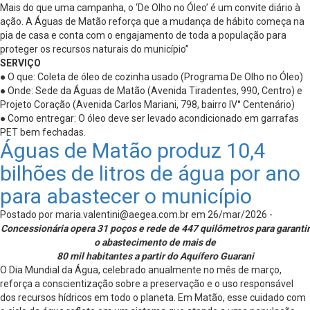
Mais do que uma campanha, o ‘De Olho no Óleo’ é um convite diário à
ação. A Águas de Matão reforça que a mudança de hábito começa na
pia de casa e conta com o engajamento de toda a população para
proteger os recursos naturais do município”
SERVIÇO
● O que: Coleta de óleo de cozinha usado (Programa De Olho no Óleo)
● Onde: Sede da Águas de Matão (Avenida Tiradentes, 990, Centro) e
Projeto Coração (Avenida Carlos Mariani, 798, bairro IV° Centenário)
● Como entregar: O óleo deve ser levado acondicionado em garrafas
PET bem fechadas.
Águas de Matão produz 10,4
bilhões de litros de água por ano
para abastecer o município
Postado por
maria.valentini@aegea.com.br
em 26/mar/2026 -
Concessionária opera 31 poços e rede de 447 quilômetros para garantir
o abastecimento de mais de
80 mil habitantes a partir do Aquífero Guarani
O Dia Mundial da Água, celebrado anualmente no mês de março,
reforça a conscientização sobre a preservação e o uso responsável
dos recursos hídricos em todo o planeta. Em Matão, esse cuidado com