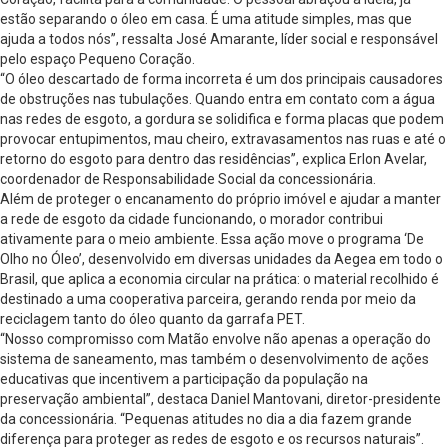
estão separando o óleo em casa. É uma atitude simples, mas que
ajuda a todos nós”, ressalta José Amarante, líder social e responsável
pelo espaço Pequeno Coração.
“O óleo descartado de forma incorreta é um dos principais causadores
de obstruções nas tubulações. Quando entra em contato com a água
nas redes de esgoto, a gordura se solidifica e forma placas que podem
provocar entupimentos, mau cheiro, extravasamentos nas ruas e até o
retorno do esgoto para dentro das residências”, explica Erlon Avelar,
coordenador de Responsabilidade Social da concessionária.
Além de proteger o encanamento do próprio imóvel e ajudar a manter
a rede de esgoto da cidade funcionando, o morador contribui
ativamente para o meio ambiente. Essa ação move o programa ‘De
Olho no Óleo’, desenvolvido em diversas unidades da Aegea em todo o
Brasil, que aplica a economia circular na prática: o material recolhido é
destinado a uma cooperativa parceira, gerando renda por meio da
reciclagem tanto do óleo quanto da garrafa PET.
“Nosso compromisso com Matão envolve não apenas a operação do
sistema de saneamento, mas também o desenvolvimento de ações
educativas que incentivem a participação da população na
preservação ambiental”, destaca Daniel Mantovani, diretor-presidente
da concessionária. “Pequenas atitudes no dia a dia fazem grande
diferença para proteger as redes de esgoto e os recursos naturais”.