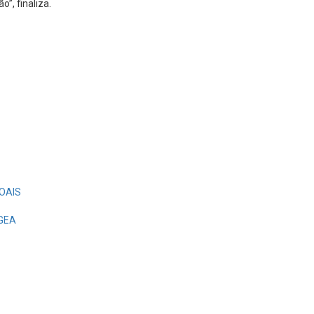
”, finaliza.
OAIS
EGEA