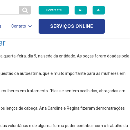
Contraste
A+
A-
SERVIÇOS ONLINE
s
Contato
er
 quarta-feira, dia 9, na sede da entidade. As peças foram doadas pela
questão da autoestima, que é muito importante para as mulheres em
s mulheres em tratamento. “Elas se sentem acolhidas, abraçadas em
 os lenços de cabeça. Ana Caroline e Regina fizeram demonstrações
das voluntárias e de alguma forma poder contribuir com o trabalho da