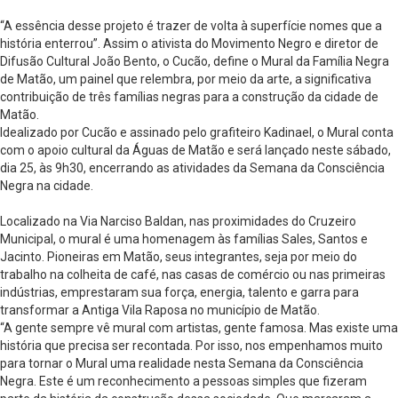
“A essência desse projeto é trazer de volta à superfície nomes que a
história enterrou”. Assim o ativista do Movimento Negro e diretor de
Difusão Cultural João Bento, o Cucão, define o Mural da Família Negra
de Matão, um painel que relembra, por meio da arte, a significativa
contribuição de três famílias negras para a construção da cidade de
Matão.
Idealizado por Cucão e assinado pelo grafiteiro Kadinael, o Mural conta
com o apoio cultural da Águas de Matão e será lançado neste sábado,
dia 25, às 9h30, encerrando as atividades da Semana da Consciência
Negra na cidade.
Localizado na Via Narciso Baldan, nas proximidades do Cruzeiro
Municipal, o mural é uma homenagem às famílias Sales, Santos e
Jacinto. Pioneiras em Matão, seus integrantes, seja por meio do
trabalho na colheita de café, nas casas de comércio ou nas primeiras
indústrias, emprestaram sua força, energia, talento e garra para
transformar a Antiga Vila Raposa no município de Matão.
“A gente sempre vê mural com artistas, gente famosa. Mas existe uma
história que precisa ser recontada. Por isso, nos empenhamos muito
para tornar o Mural uma realidade nesta Semana da Consciência
Negra. Este é um reconhecimento a pessoas simples que fizeram