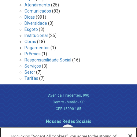
Atendimento
(25)
Comunicados
(83)
Dicas
(991)
Diversidade
(3)
Esgoto
(3)
Institucional
(25)
Obras
(18)
Pagamentos
(1)
Prêmios
(1)
Responsabilidade Social
(16)
Serviços
(3)
Setor
(7)
Tarifas
(7)
Avenida Tiradentes, 990
Centro - Matão - SP
CEP 15990-185
Nossas Redes Sociais
By clicking “Accept All Cookies”, you agree to the storing of