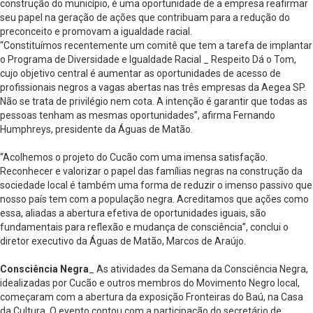
construção do município, é uma oportunidade de a empresa reafirmar
seu papel na geração de ações que contribuam para a redução do
preconceito e promovam a igualdade racial.
“Constituímos recentemente um comitê que tem a tarefa de implantar
o Programa de Diversidade e Igualdade Racial _ Respeito Dá o Tom,
cujo objetivo central é aumentar as oportunidades de acesso de
profissionais negros a vagas abertas nas três empresas da Aegea SP.
Não se trata de privilégio nem cota. A intenção é garantir que todas as
pessoas tenham as mesmas oportunidades”, afirma Fernando
Humphreys, presidente da Águas de Matão.
“Acolhemos o projeto do Cucão com uma imensa satisfação.
Reconhecer e valorizar o papel das famílias negras na construção da
sociedade local é também uma forma de reduzir o imenso passivo que
nosso país tem com a população negra. Acreditamos que ações como
essa, aliadas a abertura efetiva de oportunidades iguais, são
fundamentais para reflexão e mudança de consciência”, conclui o
diretor executivo da Águas de Matão, Marcos de Araújo.
Consciência Negra
_ As atividades da Semana da Consciência Negra,
idealizadas por Cucão e outros membros do Movimento Negro local,
começaram com a abertura da exposição Fronteiras do Baú, na Casa
da Cultura. O evento contou com a participação do secretário de