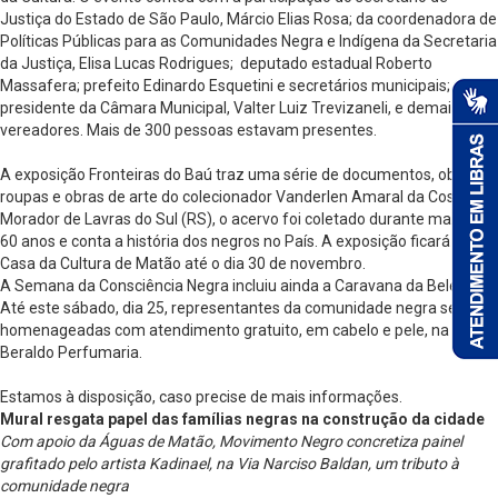
Justiça do Estado de São Paulo, Márcio Elias Rosa; da coordenadora de
Políticas Públicas para as Comunidades Negra e Indígena da Secretaria
da Justiça, Elisa Lucas Rodrigues; deputado estadual Roberto
Massafera; prefeito Edinardo Esquetini e secretários municipais;
presidente da Câmara Municipal, Valter Luiz Trevizaneli, e demais
vereadores. Mais de 300 pessoas estavam presentes.
A exposição Fronteiras do Baú traz uma série de documentos, objetos,
roupas e obras de arte do colecionador Vanderlen Amaral da Costa.
Morador de Lavras do Sul (RS), o acervo foi coletado durante mais de
60 anos e conta a história dos negros no País. A exposição ficará na
Casa da Cultura de Matão até o dia 30 de novembro.
A Semana da Consciência Negra incluiu ainda a Caravana da Beleza.
Até este sábado, dia 25, representantes da comunidade negra serão
homenageadas com atendimento gratuito, em cabelo e pele, na
Beraldo Perfumaria.
Estamos à disposição, caso precise de mais informações.
Mural resgata papel das famílias negras na construção da cidade
Com apoio da Águas de Matão, Movimento Negro concretiza painel
grafitado pelo artista Kadinael, na Via Narciso Baldan, um tributo à
comunidade negra