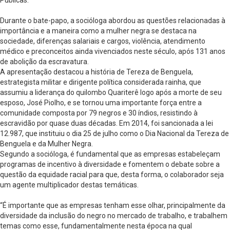
Públicas.
Durante o bate-papo, a socióloga abordou as questões relacionadas à
importância e a maneira como a mulher negra se destaca na
sociedade, diferenças salariais e cargos, violência, atendimento
médico e preconceitos ainda vivenciados neste século, após 131 anos
de abolição da escravatura.
A apresentação destacou a história de Tereza de Benguela,
estrategista militar e dirigente política considerada rainha, que
assumiu a liderança do quilombo Quariterê logo após a morte de seu
esposo, José Piolho, e se tornou uma importante força entre a
comunidade composta por 79 negros e 30 índios, resistindo à
escravidão por quase duas décadas. Em 2014, foi sancionada a lei
12.987, que instituiu o dia 25 de julho como o Dia Nacional da Tereza de
Benguela e da Mulher Negra.
Segundo a socióloga, é fundamental que as empresas estabeleçam
programas de incentivo à diversidade e fomentem o debate sobre a
questão da equidade racial para que, desta forma, o colaborador seja
um agente multiplicador destas temáticas.
“É importante que as empresas tenham esse olhar, principalmente da
diversidade da inclusão do negro no mercado de trabalho, e trabalhem
temas como esse, fundamentalmente nesta época na qual