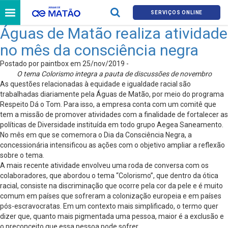
SERVIÇOS ONLINE
Águas de Matão realiza atividade
no mês da consciência negra
Postado por paintbox em 25/nov/2019 -
O tema Colorismo integra a pauta de discussões de novembro
As questões relacionadas à equidade e igualdade racial são
trabalhadas diariamente pela Águas de Matão, por meio do programa
Respeito Dá o Tom. Para isso, a empresa conta com um comitê que
tem a missão de promover atividades com a finalidade de fortalecer as
políticas de Diversidade instituída em todo grupo Aegea Saneamento.
No mês em que se comemora o Dia da Consciência Negra, a
concessionária intensificou as ações com o objetivo ampliar a reflexão
sobre o tema.
A mais recente atividade envolveu uma roda de conversa com os
colaboradores, que abordou o tema “Colorismo”, que dentro da ótica
racial, consiste na discriminação que ocorre pela cor da pele e é muito
comum em países que sofreram a colonização europeia e em países
pós-escravocratas. Em um contexto mais simplificado, o termo quer
dizer que, quanto mais pigmentada uma pessoa, maior é a exclusão e
o preconceito que essa pessoa pode sofrer.