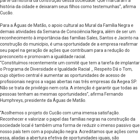
parte da história da construção dessa sociedade. Que marcaram a
história da cidade e deixaram seus filhos como testemunhas”, afirma
Cucão.
Para a Águas de Matão, o apoio cultural ao Mural da Família Negra e
demais atividades da Semana de Consciência Negra, além de ser um
reconhecimento à importância das famílias Sales, Santos e Jacinto na
construção do município, é uma oportunidade de a empresa reafirmar
seu papel na geração de ações que contribuam para a redução do
preconceito e promovam a igualdade racial.
“Constituímos recentemente um comitê que tem a tarefa de implantar
o Programa de Diversidade e Igualdade Racial _ Respeito Dá o Tom,
cujo objetivo central é aumentar as oportunidades de acesso de
profissionais negros a vagas abertas nas três empresas da Aegea SP.
Não se trata de privilégio nem cota. A intenção é garantir que todas as
pessoas tenham as mesmas oportunidades”, afirma Fernando
Humphreys, presidente da Águas de Matão.
“Acolhemos o projeto do Cucão com uma imensa satisfação.
Reconhecer e valorizar o papel das famílias negras na construção da
sociedade local é também uma forma de reduzir o imenso passivo que
nosso país tem com a população negra. Acreditamos que ações como
essa, aliadas a abertura efetiva de oportunidades iguais, são