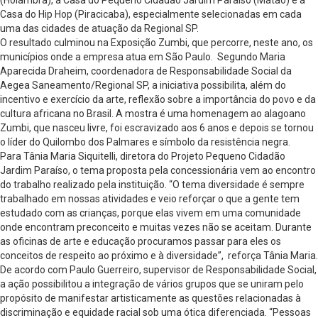
(Holambra), a Casa do Pequeno Cidadão Jardim Paraíso (Matão) e a
Casa do Hip Hop (Piracicaba), especialmente selecionadas em cada
uma das cidades de atuação da Regional SP.
O resultado culminou na Exposição Zumbi, que percorre, neste ano, os
municípios onde a empresa atua em São Paulo. Segundo Maria
Aparecida Draheim, coordenadora de Responsabilidade Social da
Aegea Saneamento/Regional SP, a iniciativa possibilita, além do
incentivo e exercício da arte, reflexão sobre a importância do povo e da
cultura africana no Brasil. A mostra é uma homenagem ao alagoano
Zumbi, que nasceu livre, foi escravizado aos 6 anos e depois se tornou
o líder do Quilombo dos Palmares e símbolo da resistência negra.
Para Tânia Maria Siquitelli, diretora do Projeto Pequeno Cidadão
Jardim Paraíso, o tema proposta pela concessionária vem ao encontro
do trabalho realizado pela instituição. “O tema diversidade é sempre
trabalhado em nossas atividades e veio reforçar o que a gente tem
estudado com as crianças, porque elas vivem em uma comunidade
onde encontram preconceito e muitas vezes não se aceitam. Durante
as oficinas de arte e educação procuramos passar para eles os
conceitos de respeito ao próximo e à diversidade”, reforça Tânia Maria.
De acordo com Paulo Guerreiro, supervisor de Responsabilidade Social,
a ação possibilitou a integração de vários grupos que se uniram pelo
propósito de manifestar artisticamente as questões relacionadas à
discriminação e equidade racial sob uma ótica diferenciada. “Pessoas