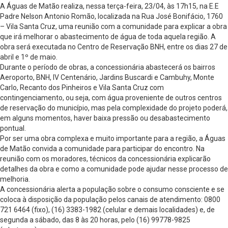
A Águas de Matão realiza, nessa terça-feira, 23/04, às 17h15, na E.E
Padre Nelson Antonio Romão, localizada na Rua José Bonifácio, 1760
– Vila Santa Cruz, uma reunião com a comunidade para explicar a obra
que irá melhorar o abastecimento de água de toda aquela região. A
obra será executada no Centro de Reservação BNH, entre os dias 27 de
abril e 1º de maio.
Durante o período de obras, a concessionária abastecerá os bairros
Aeroporto, BNH, IV Centenário, Jardins Buscardi e Cambuhy, Monte
Carlo, Recanto dos Pinheiros e Vila Santa Cruz com
contingenciamento, ou seja, com água proveniente de outros centros
de reservação do município, mas pela complexidade do projeto poderá,
em alguns momentos, haver baixa pressão ou desabastecimento
pontual.
Por ser uma obra complexa e muito importante para a região, a Águas
de Matão convida a comunidade para participar do encontro. Na
reunião com os moradores, técnicos da concessionária explicarão
detalhes da obra e como a comunidade pode ajudar nesse processo de
melhoria.
A concessionária alerta a população sobre o consumo consciente e se
coloca à disposição da população pelos canais de atendimento: 0800
721 6464 (fixo), (16) 3383-1982 (celular e demais localidades) e, de
segunda a sábado, das 8 às 20 horas, pelo (16) 99778-9825