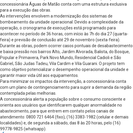
concessionária Águas de Matão conta com uma estrutura exclusiva
para a execução das obras.
As intervenções envolvem a modernização dos sistemas de
bombeamento da unidade operacional. Devido a complexidade da
operação, o cronograma de execuções está programado para
acontecer no período de 36 horas, com início às 7h do dia 27 (quarta-
feira) e previsão de conclusão até 29 de novembro (sexta-feira).
Durante as obras, podem ocorrer casos pontuais de desabastecimento
e baixa pressão nos bairros Alto, Jardim Alvorada, Balista, do Bosque,
Popular e Primavera, Park Novo Mundo, Residencial Cadioli e São
Gabriel, São Judas Tadeu, Vila Cardim e Vila Guarani. O projeto tem
como objetivo potencializar o desempenho operacional da unidade e
garantir maior vida útil aos equipamentos.
Para minimizar os impactos da intervenção, a concessionária conta
com um plano de contingenciamento para suprir a demanda da região
contemplada pelas melhorias.
A concessionária alerta a população sobre o consumo consciente e
orienta aos usuários que identificarem qualquer anormalidade no
abastecimento, para que entrem em contato pelos canais de
atendimento: 0800 721 6464 (fixo), (16) 3383-1982 (celular e demais
localidades) e, de segunda a sábado, das 8 às 20 horas, pelo (16)
99778-9825 (whatsapp).