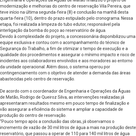
Engenharia e Operações da Águas de Matão finalizou o projeto de
modernização e melhorias do centro de reservação Vila Pereira, que
teve início na última segunda-feira (8) e conclusão na manhã desta
quarta-feira (10), dentro do prazo estipulado pelo cronograma. Nessa
etapa, foi realizada a limpeza do tubo edutor, responsável pela
interligação da bomba do poço ao reservatório de água.
Devido à complexidade do projeto, a concessionária disponibilizou uma
equipe exclusiva e contou com o acompanhamento do técnico de
Segurança do Trabalho, a fim de otimizar o tempo de execução e a
qualidade dos procedimentos e assegurar o mínimo impacto e risco de
incidentes aos colaboradores envolvidos e aos moradores ao entorno
da unidade operacional. Além disso, o sistema operou por
contingenciamento com o objetivo de atender a demanda das áreas
abastecidas pelo centro de reservação.
De acordo com o coordenador de Engenharia e Operações da Águas
de Matão, Rodrigo de Queiroz Silva, as intervenções realizadas já
apresentaram resultados mesmo em pouco tempo de finalização e
vão assegurar a eficiência do sistema e ampliar a capacidade de
produção do centro de reservação.
“Pouco tempo após a conclusão das obras, já observamos o
incremento de vazão de 30 mil litros de água a mais na produção deste
reservatório, que passou a operar de 110 para 140 mil litros de água