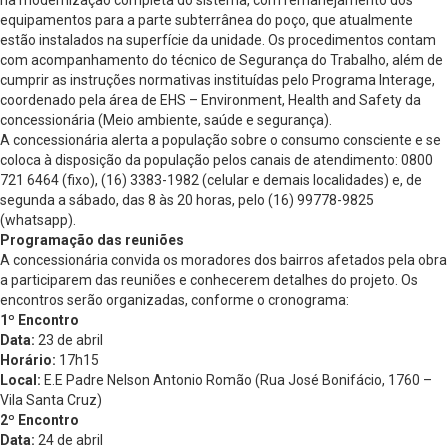
na modernização completa do sistema, com remanejamento dos
equipamentos para a parte subterrânea do poço, que atualmente
estão instalados na superfície da unidade. Os procedimentos contam
com acompanhamento do técnico de Segurança do Trabalho, além de
cumprir as instruções normativas instituídas pelo Programa Interage,
coordenado pela área de EHS – Environment, Health and Safety da
concessionária (Meio ambiente, saúde e segurança).
A concessionária alerta a população sobre o consumo consciente e se
coloca à disposição da população pelos canais de atendimento: 0800
721 6464 (fixo), (16) 3383-1982 (celular e demais localidades) e, de
segunda a sábado, das 8 às 20 horas, pelo (16) 99778-9825
(whatsapp).
Programação das reuniões
A concessionária convida os moradores dos bairros afetados pela obra
a participarem das reuniões e conhecerem detalhes do projeto. Os
encontros serão organizadas, conforme o cronograma:
1º Encontro
Data:
23 de abril
Horário:
17h15
Local:
E.E Padre Nelson Antonio Romão (Rua José Bonifácio, 1760 –
Vila Santa Cruz)
2º Encontro
Data:
24 de abril