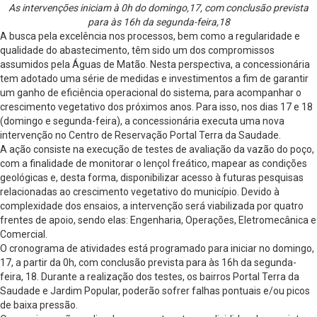
As intervenções iniciam à 0h do domingo,17, com conclusão prevista
para às 16h da segunda-feira,18
A busca pela excelência nos processos, bem como a regularidade e
qualidade do abastecimento, têm sido um dos compromissos
assumidos pela Águas de Matão. Nesta perspectiva, a concessionária
tem adotado uma série de medidas e investimentos a fim de garantir
um ganho de eficiência operacional do sistema, para acompanhar o
crescimento vegetativo dos próximos anos. Para isso, nos dias 17 e 18
(domingo e segunda-feira), a concessionária executa uma nova
intervenção no Centro de Reservação Portal Terra da Saudade.
A ação consiste na execução de testes de avaliação da vazão do poço,
com a finalidade de monitorar o lençol freático, mapear as condições
geológicas e, desta forma, disponibilizar acesso à futuras pesquisas
relacionadas ao crescimento vegetativo do município. Devido à
complexidade dos ensaios, a intervenção será viabilizada por quatro
frentes de apoio, sendo elas: Engenharia, Operações, Eletromecânica e
Comercial.
O cronograma de atividades está programado para iniciar no domingo,
17, a partir da 0h, com conclusão prevista para às 16h da segunda-
feira, 18. Durante a realização dos testes, os bairros Portal Terra da
Saudade e Jardim Popular, poderão sofrer falhas pontuais e/ou picos
de baixa pressão.