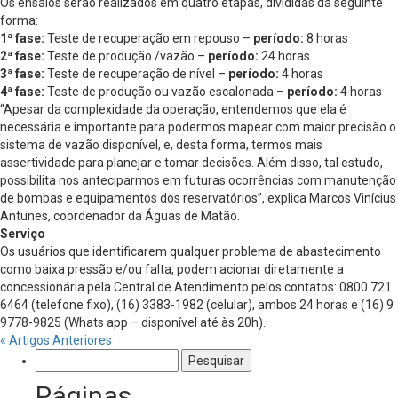
Os ensaios serão realizados em quatro etapas, divididas da seguinte
forma:
1ª fase:
Teste de recuperação em repouso –
período:
8 horas
2ª fase:
Teste de produção /vazão –
período:
24 horas
3ª fase:
Teste de recuperação de nível –
período:
4 horas
4ª fase:
Teste de produção ou vazão escalonada –
período:
4 horas
“Apesar da complexidade da operação, entendemos que ela é
necessária e importante para podermos mapear com maior precisão o
sistema de vazão disponível, e, desta forma, termos mais
assertividade para planejar e tomar decisões. Além disso, tal estudo,
possibilita nos anteciparmos em futuras ocorrências com manutenção
de bombas e equipamentos dos reservatórios”, explica Marcos Vinícius
Antunes, coordenador da Águas de Matão.
Serviço
Os usuários que identificarem qualquer problema de abastecimento
como baixa pressão e/ou falta, podem acionar diretamente a
concessionária pela Central de Atendimento pelos contatos: 0800 721
6464 (telefone fixo), (16) 3383-1982 (celular), ambos 24 horas e (16) 9
9778-9825 (Whats app – disponível até às 20h).
« Artigos Anteriores
Pesquisar
por:
Páginas