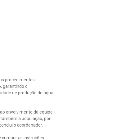
 os procedimentos
, garantindo o
cidade de produção de água
 ao envolvimento da equipe
 e também à população, por
conclui o coordenador.
cumprir as instruções