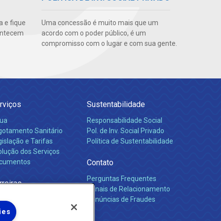
 e fique
Uma concessão é muito mais que um
ontecem
acordo com o poder público, é um
compromisso com o lugar e com sua gente.
rviços
Sustentabilidade
ua
Responsabilidade Social
gotamento Sanitário
Pol. de Inv. Social Privado
islação e Tarifas
Política de Sustentabilidade
olução dos Serviços
cumentos
Contato
Perguntas Frequentes
rreiras
Canais de Relacionamento
Denúncias de Fraudes
ies