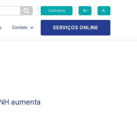
Contraste
A+
A-
SERVIÇOS ONLINE
s
Contato
BNH aumenta