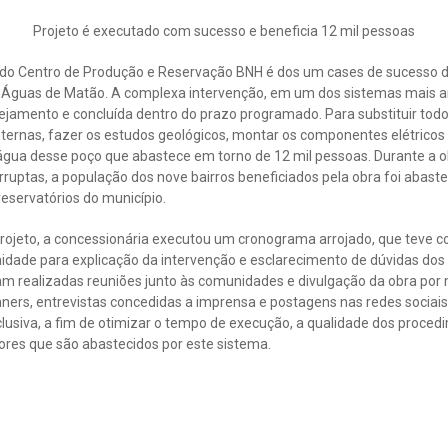
Projeto é executado com sucesso e beneficia 12 mil pessoas
do Centro de Produção e Reservação BNH é dos um cases de sucesso d
Águas de Matão. A complexa intervenção, em um dos sistemas mais ant
jamento e concluída dentro do prazo programado. Para substituir todo
ternas, fazer os estudos geológicos, montar os componentes elétricos
água desse poço que abastece em torno de 12 mil pessoas. Durante a ob
rruptas, a população dos nove bairros beneficiados pela obra foi abas
reservatórios do município.
rojeto, a concessionária executou um cronograma arrojado, que teve c
dade para explicação da intervenção e esclarecimento de dúvidas do
ram realizadas reuniões junto às comunidades e divulgação da obra por
nners, entrevistas concedidas a imprensa e postagens nas redes sociais
usiva, a fim de otimizar o tempo de execução, a qualidade dos proced
res que são abastecidos por este sistema.