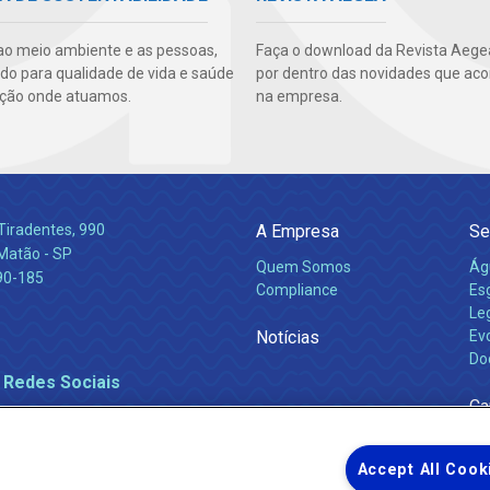
ao meio ambiente e as pessoas,
Faça o download da Revista Aegea
ndo para qualidade de vida e saúde
por dentro das novidades que ac
ção onde atuamos.
na empresa.
Tiradentes, 990
A Empresa
Se
 Matão - SP
Quem Somos
Ág
90-185
Compliance
Es
Leg
Notícias
Ev
Do
 Redes Sociais
Ca
Accept All Cook