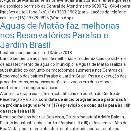
A Águas de Matão lamenta os eventuais transtornos e reitera que está
à disposição por meio da Central de Atendimento 0800 721 6464 (para
ligações de telefone fixo), (16) 3383-1982 (para ligações de telefone
celular) e (16) 99778-9825 (Whats App).
Águas de Matão faz melhorias
nos Reservatórios Paraíso e
Jardim Brasil
Postado por paintbox em 13/dez/2018 -
Dando sequência ao plano de melhorias e modernização do sistema
de abastecimento de água do município, a Águas de Matão realiza a
substituição do conjunto de motobomba submersa nos Centros de
Reservação dos bairros Paraíso e Jardim Brasil. Para a execução dos
procedimentos, os serviços serão realizados em duas etapas,
conforme o cronograma abaixo:
A primeira etapa consiste na substituição da bomba do Centro de
Reservação Paraíso,
com data de início programada a partir das 8h
da próxima segunda-feira (17) e previsão de conclusão para às 10h
da terça-feira (18).
Neste período os bairros: Boa Vista, Distrito Industrial Adolfo Baldan;
Distrito Industrial Toriba, Jardim Paraíso (I, II e III) e Residencial Alto da
Boa Vista, podem ter o abastecimento afetado pontualmente ou