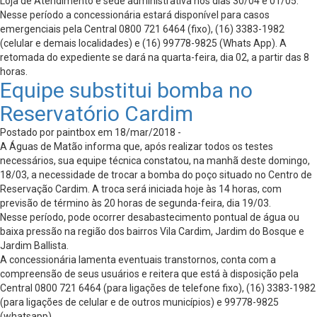
Loja de Atendimento e sede administrativa nos dias 30/04 e 01/05.
Nesse período a concessionária estará disponível para casos
emergenciais pela Central 0800 721 6464 (fixo), (16) 3383-1982
(celular e demais localidades) e (16) 99778-9825 (Whats App). A
retomada do expediente se dará na quarta-feira, dia 02, a partir das 8
horas.
Equipe substitui bomba no
Reservatório Cardim
Postado por paintbox em 18/mar/2018 -
A Águas de Matão informa que, após realizar todos os testes
necessários, sua equipe técnica constatou, na manhã deste domingo,
18/03, a necessidade de trocar a bomba do poço situado no Centro de
Reservação Cardim. A troca será iniciada hoje às 14 horas, com
previsão de término às 20 horas de segunda-feira, dia 19/03.
Nesse período, pode ocorrer desabastecimento pontual de água ou
baixa pressão na região dos bairros Vila Cardim, Jardim do Bosque e
Jardim Ballista.
A concessionária lamenta eventuais transtornos, conta com a
compreensão de seus usuários e reitera que está à disposição pela
Central 0800 721 6464 (para ligações de telefone fixo), (16) 3383-1982
(para ligações de celular e de outros municípios) e 99778-9825
(whatsapp).