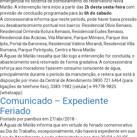
emergencial no sistema de bombeamento do reservatório Nova
Matão. A intervenção terá início a partir das
2h desta sexta-feira
com
previsão de conclusão programada para às
6h do sábado
.
A concessionária informa que neste período, pode haver baixa pressão
ou desabastecimento pontual nos bairros: Residencial Olívio Benassi,
Residencial Orminda Botura Benassi, Residencial Eudes Benassi,
Residencial das Acácias, Vila Mariane, Parque Mônaco, Parque dos
Ipês, Portal da Baronesa, Residencial Valério Morandi, Residencial Villa
Romana, Parque Petrópolis, Centro e Nova Matão.
A Águas de Matão ressalta que tão logo a intervenção for concluída, o
abastecimento será retomado de forma gradativa. A concessionária
reforça aos moradores fazerem consumo consciente de água,
principalmente durante o período da manutenção, e reitera que está à
disposição por meio da Central de Atendimento 0800 721 6464 (para
ligações de telefone fixo), 3383-1982 (celular) e 99778-9825
(whatsapp).
Comunicado – Expediente
Feriado
Postado por paintbox em 27/abr/2018 -
A Águas de Matão informa que em virtude do feriado comemorativo
ao Dia do Trabalho, excepcionalmente, não haverá expediente em sua