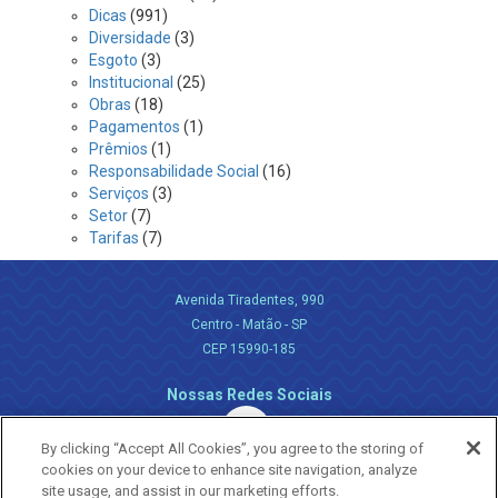
Dicas
(991)
Diversidade
(3)
Esgoto
(3)
Institucional
(25)
Obras
(18)
Pagamentos
(1)
Prêmios
(1)
Responsabilidade Social
(16)
Serviços
(3)
Setor
(7)
Tarifas
(7)
Avenida Tiradentes, 990
Centro - Matão - SP
CEP 15990-185
Nossas Redes Sociais
By clicking “Accept All Cookies”, you agree to the storing of
cookies on your device to enhance site navigation, analyze
site usage, and assist in our marketing efforts.