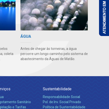
ÁGUA
pelos
Antes de chegar às torneiras, a água
a, coleta
percorre um longo caminho pelo sistema de
.
abastecimento da Águas de Matão.
rviços
Sustentabilidade
ua
Responsabilidade Social
gotamento Sanitário
Pol. de Inv. Social Privado
islação e Tarifas
Política de Sustentabilidade