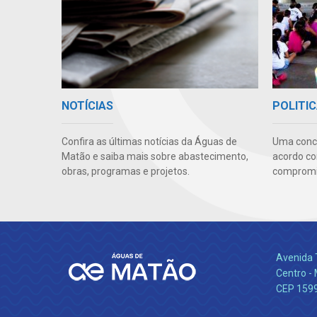
NOTÍCIAS
POLITIC
Confira as últimas notícias da Águas de
Uma conc
Matão e saiba mais sobre abastecimento,
acordo co
obras, programas e projetos.
compromis
Avenida 
Centro -
CEP 159