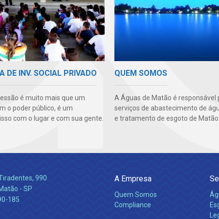
A DE INV. SOCIAL PRIVADO
QUEM SOMOS
essão é muito mais que um
A Águas de Matão é responsável 
m o poder público, é um
serviços de abastecimento de águ
so com o lugar e com sua gente.
e tratamento de esgoto de Matão
Tiradentes, 990
A Empresa
Se
 Matão - SP
Quem Somos
Ág
90-185
Compliance
Es
Leg