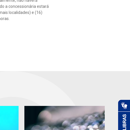
nalmente, não haverá
do a concessionária estará
mais localidades) e (16)
horas.