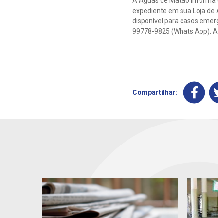
A Águas de Matão informa q
expediente em sua Loja de 
disponível para casos emerg
99778-9825 (Whats App). A r
Compartilhar: