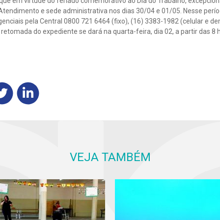
ue em virtude do feriado comemorativo ao Dia do Trabalho, excepcio
Atendimento e sede administrativa nos dias 30/04 e 01/05. Nesse perío
enciais pela Central 0800 721 6464 (fixo), (16) 3383-1982 (celular e de
etomada do expediente se dará na quarta-feira, dia 02, a partir das 8 
VEJA TAMBÉM