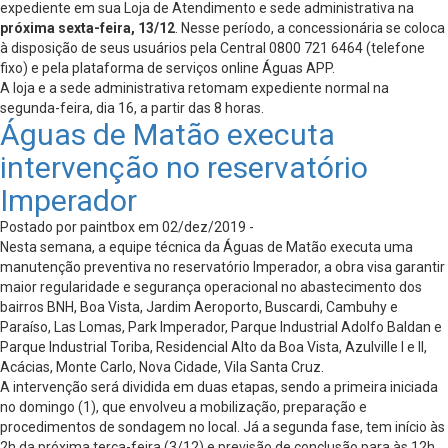
expediente em sua Loja de Atendimento e sede administrativa na
próxima sexta-feira, 13/12
. Nesse período, a concessionária se coloca
à disposição de seus usuários pela Central 0800 721 6464 (telefone
fixo) e pela plataforma de serviços online Águas APP.
A loja e a sede administrativa retomam expediente normal na
segunda-feira, dia 16, a partir das 8 horas.
Águas de Matão executa
intervenção no reservatório
Imperador
Postado por paintbox em 02/dez/2019 -
Nesta semana, a equipe técnica da Águas de Matão executa uma
manutenção preventiva no reservatório Imperador, a obra visa garantir
maior regularidade e segurança operacional no abastecimento dos
bairros BNH, Boa Vista, Jardim Aeroporto, Buscardi, Cambuhy e
Paraíso, Las Lomas, Park Imperador, Parque Industrial Adolfo Baldan e
Parque Industrial Toriba, Residencial Alto da Boa Vista, Azulville I e II,
Acácias, Monte Carlo, Nova Cidade, Vila Santa Cruz.
A intervenção será dividida em duas etapas, sendo a primeira iniciada
no domingo (1), que envolveu a mobilização, preparação e
procedimentos de sondagem no local. Já a segunda fase, tem início às
2h da próxima terça-feira (3/12) e previsão de conclusão para às 12h