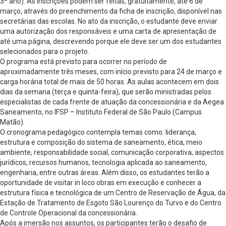
3º ano). As inscrições podem ser feitas, gratuitamente, até 6 de
março, através do preenchimento da ficha de inscrição, disponível nas
secretárias das escolas. No ato da inscrição, o estudante deve enviar
uma autorização dos responsáveis e uma carta de apresentação de
até uma página, descrevendo porque ele deve ser um dos estudantes
selecionados para o projeto.
O programa está previsto para ocorrer no período de
aproximadamente três meses, com início previsto para 24 de março e
carga horária total de mais de 50 horas. As aulas acontecem em dois
dias da semana (terça e quinta-feira), que serão ministradas pelos
especialistas de cada frente de atuação da concessionária e da Aegea
Saneamento, no IFSP – Instituto Federal de São Paulo (Campus
Matão).
O cronograma pedagógico contempla temas como: liderança,
estrutura e composição do sistema de saneamento, ética, meio
ambiente, responsabilidade social, comunicação corporativa, aspectos
jurídicos, recursos humanos, tecnologia aplicada ao saneamento,
engenharia, entre outras áreas. Além disso, os estudantes terão a
oportunidade de visitar in loco obras em execução e conhecer a
estrutura física e tecnológica de um Centro de Reservação de Água, da
Estação de Tratamento de Esgoto São Lourenço do Turvo e do Centro
de Controle Operacional da concessionária.
Após a imersão nos assuntos, os participantes terão o desafio de