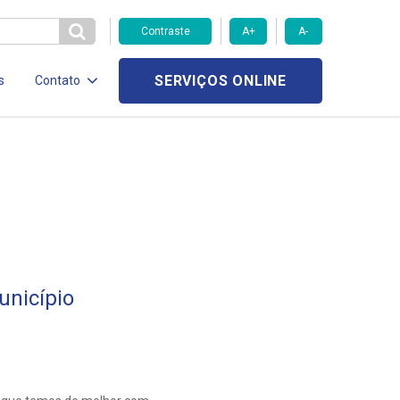
Contraste
A+
A-
SERVIÇOS ONLINE
s
Contato
unicípio