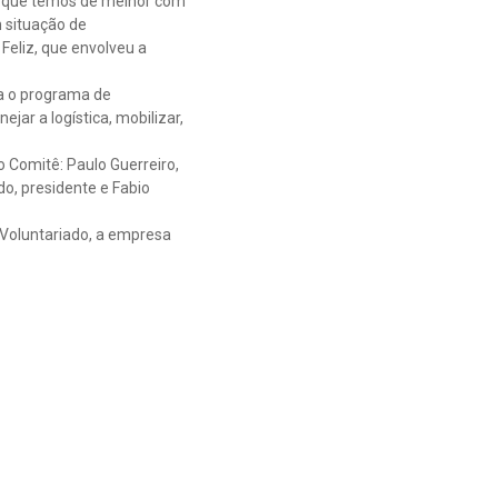
 o que temos de melhor com
 situação de
Feliz, que envolveu a
ba o programa de
ar a logística, mobilizar,
 Comitê: Paulo Guerreiro,
do, presidente e Fabio
 Voluntariado, a empresa