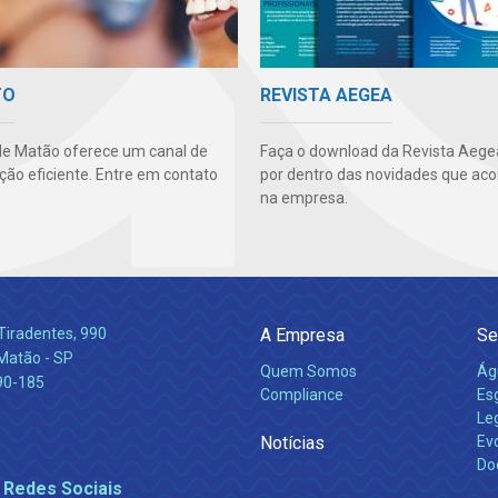
TO
REVISTA AEGEA
e Matão oferece um canal de
Faça o download da Revista Aegea
ão eficiente. Entre em contato
por dentro das novidades que ac
na empresa.
Tiradentes, 990
A Empresa
Se
 Matão - SP
Quem Somos
Ág
90-185
Compliance
Es
Leg
Notícias
Ev
Do
 Redes Sociais