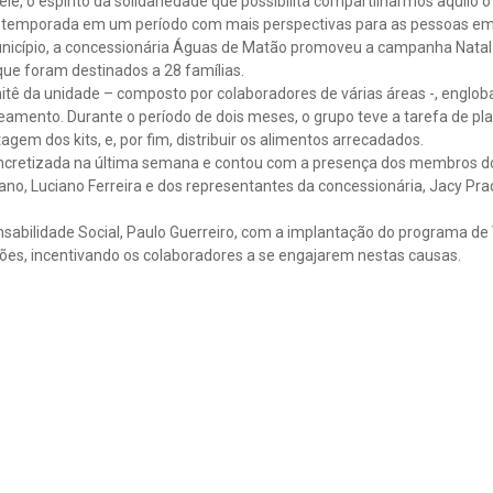
le, o espírito da solidariedade que possibilita compartilharmos aquilo
a temporada em um período com mais perspectivas para as pessoas em
unicípio, a concessionária Águas de Matão promoveu a campanha Natal 
que foram destinados a 28 famílias.
tê da unidade – composto por colaboradores de várias áreas -, englo
mento. Durante o período de dois meses, o grupo teve a tarefa de planej
gem dos kits, e, por fim, distribuir os alimentos arrecadados.
oncretizada na última semana e contou com a presença dos membros do
iano, Luciano Ferreira e dos representantes da concessionária, Jacy Pra
nsabilidade Social, Paulo Guerreiro, com a implantação do programa de
es, incentivando os colaboradores a se engajarem nestas causas.