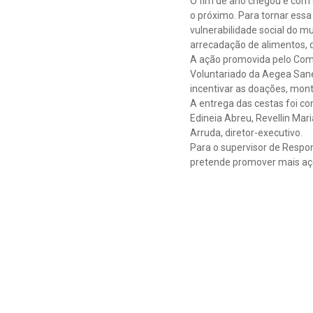
O fim de ano chegou e com e
o próximo. Para tornar ess
vulnerabilidade social do m
arrecadação de alimentos, 
A ação promovida pelo Comi
Voluntariado da Aegea Sanea
incentivar as doações, monta
A entrega das cestas foi c
Edineia Abreu, Revellin Mar
Arruda, diretor-executivo.
Para o supervisor de Respo
pretende promover mais açõ