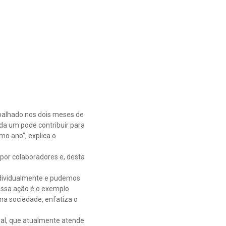
balhado nos dois meses de
da um pode contribuir para
mo ano”, explica o
por colaboradores e, desta
ndividualmente e pudemos
essa ação é o exemplo
a sociedade, enfatiza o
ial, que atualmente atende