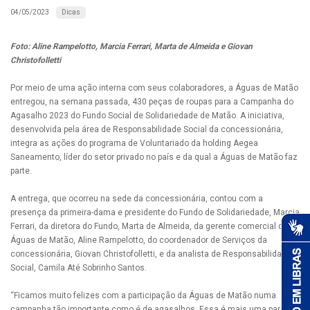
Dicas
04/05/2023
Foto: Aline Rampelotto, Marcia Ferrari, Marta de Almeida e Giovan
Christofolletti
Por meio de uma ação interna com seus colaboradores, a Águas de Matão
entregou, na semana passada, 430 peças de roupas para a Campanha do
Agasalho 2023 do Fundo Social de Solidariedade de Matão. A iniciativa,
desenvolvida pela área de Responsabilidade Social da concessionária,
integra as ações do programa de Voluntariado da holding Aegea
Saneamento, líder do setor privado no país e da qual a Águas de Matão faz
parte.
A entrega, que ocorreu na sede da concessionária, contou com a
presença da primeira-dama e presidente do Fundo de Solidariedade, Marcia
Ferrari, da diretora do Fundo, Marta de Almeida, da gerente comercial da
Águas de Matão, Aline Rampelotto, do coordenador de Serviços da
concessionária, Giovan Christofolletti, e da analista de Responsabilidade
Social, Camila Até Sobrinho Santos.
“Ficamos muito felizes com a participação da Águas de Matão numa
campanha tão importante como é de agasalhos. Essa é mais uma parceria