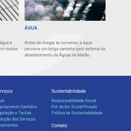
ÁGUA
 água e
Antes de chegar às torneiras, a água
em custos
percorre um longo caminho pelo sistema de
abastecimento da Águas de Matão.
rviços
Sustentabilidade
ua
Responsabilidade Social
gotamento Sanitário
Pol. de Inv. Social Privado
islação e Tarifas
Política de Sustentabilidade
olução dos Serviços
cumentos
Contato