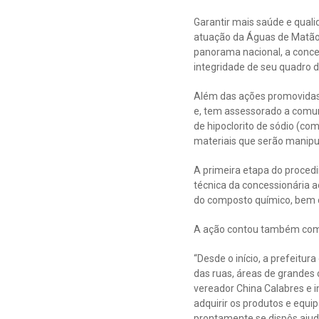
Garantir mais saúde e quali
atuação da Águas de Matão,
panorama nacional, a conces
integridade de seu quadro
Além das ações promovidas 
e, tem assessorado a comu
de hipoclorito de sódio (co
materiais que serão manipul
A primeira etapa do proced
técnica da concessionária a
do composto químico, bem c
A ação contou também com a
“Desde o início, a prefeit
das ruas, áreas de grandes 
vereador China Calabres e
adquirir os produtos e equ
prontamente se dispôs ajudar