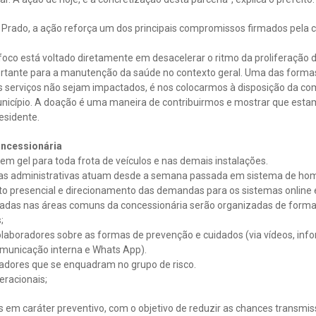
 Prado, a ação reforça um dos principais compromissos firmados pela 
co está voltado diretamente em desacelerar o ritmo da proliferação 
tante para a manutenção da saúde no contexto geral. Uma das formas
os serviços não sejam impactados, é nos colocarmos à disposição da c
nicípio. A doação é uma maneira de contribuirmos e mostrar que esta
esidente.
ncessionária
 em gel para toda frota de veículos e nas demais instalações.
eas administrativas atuam desde a semana passada em sistema de home
 presencial e direcionamento das demandas para os sistemas online e
izadas nas áreas comuns da concessionária serão organizadas de forma
;
olaboradores sobre as formas de prevenção e cuidados (via vídeos, info
comunicação interna e Whats App).
adores que se enquadram no grupo de risco.
eracionais;
em caráter preventivo, com o objetivo de reduzir as chances transmiss