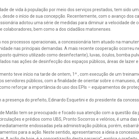
dade de vida à população por meio dos serviços prestados, tem sido uma
 desde o início de sua concepção. Recentemente, com o avanço dos ca
sionária adotou uma série de medidas para diminuir a velocidade de c
 de colaboradores, bem como a dos cidadãos matonenses.
nos processos operacionais, a concessionária tem atuado na manuten
nidade nas principais demandas. A mais recente cooperação ocorreu 
mposto químico utilizado como desinfectante), luvas, óculos, bomba pul
ados nas ações de desinfecção dos espaços públicos, áreas de lazer e 
imento teve início na tarde de ontem, 1º , com execução de um treinam
os servidores públicos, com a finalidade de orientar sobre o manuseio,
omo reforçar a importância do uso dos EPIs – equipamentos de proteçã
 presença do prefeito, Edinardo Esquetini e do presidente da concess
ura de Matão tem se preocupado e focado sua atenção com a questão da
circulações e prédios como UBS, Pronto Socorros e velórios, é uma das
 imediatamente endossadas pela administração pública, porém, esbar
ipamentos para a ação. Neste sentido, apresentamos a ideia a concessi
. A ação de hoje, é a concretização desta parceria”, explica o prefeito.