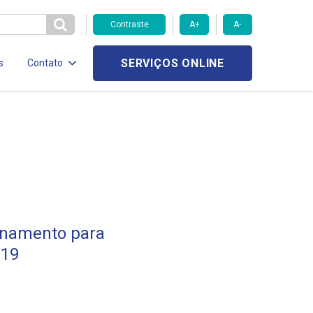
Contraste
A+
A-
SERVIÇOS ONLINE
s
Contato
einamento para
-19