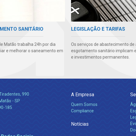
MENTO SANITÁRIO
LEGISLAÇÃO E TARIFAS
e Matão trabalha 24h por dia
Os serviços de abastecimento de
iar e melhorar o saneamento em
esgotamento sanitário implicam 
e investimentos permanentes.
Tiradentes, 990
A Empresa
Se
 Matão - SP
Quem Somos
Ág
90-185
Compliance
Es
Leg
Notícias
Ev
Do