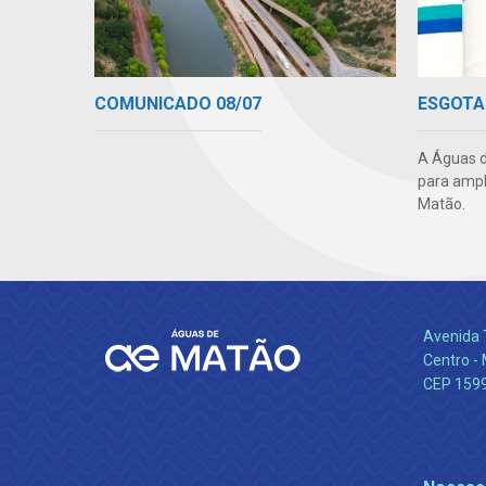
COMUNICADO 08/07
ESGOTA
A Águas d
para ampl
Matão.
Avenida 
Centro -
CEP 159