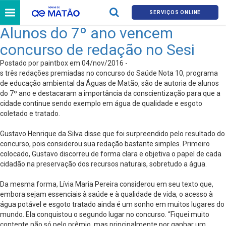
SERVIÇOS ONLINE
Alunos do 7º ano vencem
concurso de redação no Sesi
Postado por paintbox em 04/nov/2016 -
s três redações premiadas no concurso do Saúde Nota 10, programa
de educação ambiental da Águas de Matão, são de autoria de alunos
do 7º ano e destacaram a importância da conscientização para que a
cidade continue sendo exemplo em água de qualidade e esgoto
coletado e tratado.
Gustavo Henrique da Silva disse que foi surpreendido pelo resultado do
concurso, pois considerou sua redação bastante simples. Primeiro
colocado, Gustavo discorreu de forma clara e objetiva o papel de cada
cidadão na preservação dos recursos naturais, sobretudo a água.
Da mesma forma, Lívia Maria Pereira considerou em seu texto que,
embora sejam essenciais à saúde e à qualidade de vida, o acesso à
água potável e esgoto tratado ainda é um sonho em muitos lugares do
mundo. Ela conquistou o segundo lugar no concurso. “Fiquei muito
contente não só pelo prêmio, mas principalmente por ganhar um