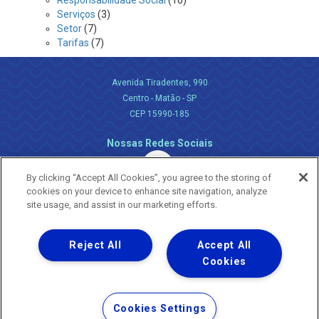
Responsabilidade Social
(16)
Serviços
(3)
Setor
(7)
Tarifas
(7)
Avenida Tiradentes, 990
Centro - Matão - SP
CEP 15990-185
Nossas Redes Sociais
By clicking “Accept All Cookies”, you agree to the storing of
cookies on your device to enhance site navigation, analyze
site usage, and assist in our marketing efforts.
Reject All
Accept All
Uma empresa
Copyright ® 2026 - Todos os Direitos Reservados.
Cookies
Nossa natureza movimenta a vida
Termos Gerais de Uso de Sites e Aplicativos
Cookies Settings
Política de Privacidade e Proteção de Dados