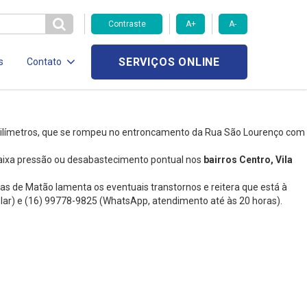
Contraste
A+
A-
SERVIÇOS ONLINE
s
Contato
milímetros, que se rompeu no entroncamento da Rua São Lourenço com
 baixa pressão ou desabastecimento pontual nos
bairros Centro, Vila
as de Matão lamenta os eventuais transtornos e reitera que está à
ular) e (16) 99778-9825 (WhatsApp, atendimento até às 20 horas).