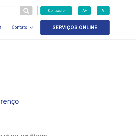
Contraste
A+
A-
SERVIÇOS ONLINE
s
Contato
urenço