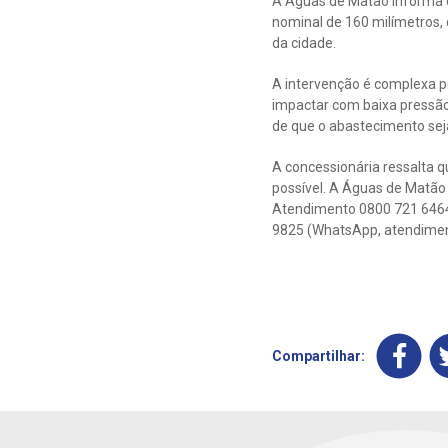
A Águas de Matão informa q
nominal de 160 milímetros,
da cidade.
A intervenção é complexa pe
impactar com baixa pressã
de que o abastecimento sej
A concessionária ressalta 
possível. A Águas de Matão 
Atendimento 0800 721 6464 (
9825 (WhatsApp, atendiment
Compartilhar: