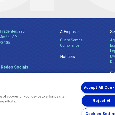
...
Tiradentes, 990
A Empresa
Se
 Matão - SP
Quem Somos
Ág
90-185
Compliance
Es
Leg
Notícias
Ev
Do
 Redes Sociais
Ca
Accept All Cook
ing of cookies on your device to enhance site
Reject All
ing efforts.
Uma empresa
Copyright ® 2026 - Todos os Direitos Reservados.
Nossa natureza movimenta a vida
Cookies Settin