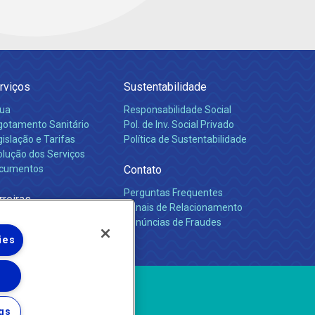
rviços
Sustentabilidade
ua
Responsabilidade Social
gotamento Sanitário
Pol. de Inv. Social Privado
islação e Tarifas
Política de Sustentabilidade
olução dos Serviços
cumentos
Contato
Perguntas Frequentes
rreiras
Canais de Relacionamento
Denúncias de Fraudes
ies
gs