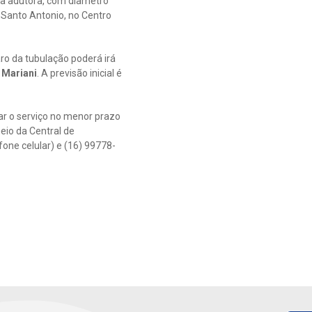
 a adutora, com diâmetro
Santo Antonio, no Centro
aro da tubulação poderá irá
a Mariani
. A previsão inicial é
ar o serviço no menor prazo
eio da Central de
fone celular) e (16) 99778-