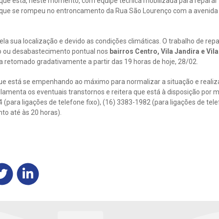
ue está, neste momento, com equipe técnica mobilizada para reparar
 que se rompeu no entroncamento da Rua São Lourenço com a avenida 
la sua localização e devido as condições climáticas. O trabalho de rep
o ou desabastecimento pontual nos
bairros Centro, Vila Jandira e Vil
a retomado gradativamente a partir das 19 horas de hoje, 28/02.
que está se empenhando ao máximo para normalizar a situação e realiz
lamenta os eventuais transtornos e reitera que está à disposição por m
para ligações de telefone fixo), (16) 3383-1982 (para ligações de tele
o até às 20 horas).