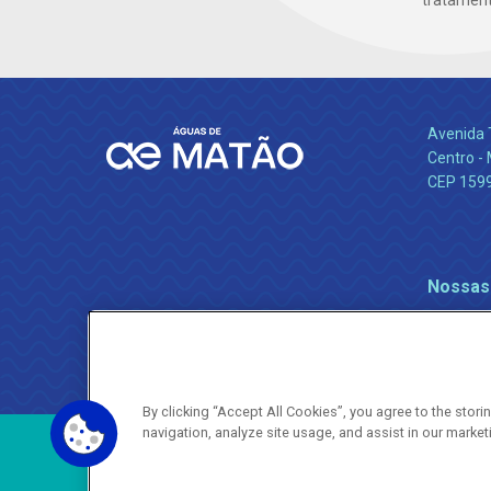
tratamento
Avenida 
Centro -
CEP 159
Nossas
By clicking “Accept All Cookies”, you agree to the stor
navigation, analyze site usage, and assist in our market