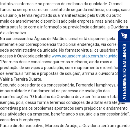
tratativas internas e no processo de melhoria da qualidade. O canal
funciona sempre como um contato de segunda instância, ou seja, caso
o usuário já tenha registrado sua manifestação pelo 0800 ou outro
meio de atendimento disponibilizado pela empresa, mas ainda não se
sinta satisfeito com a informação ou providência adotada, a Ouvidoria
é a alternativa.
Na concessionária Águas de Matão o canal está disponível pela
internet e por correspondência tradicional endereçada, via correio, à
sede administrativa da unidade. No formato virtual, os usuários têm
acesso à Ouvidoria pelo site
www.aguasdematao.com.br/ouvidoria
.
“Por meio desse canal conseguiremos melhorar, ainda mais a
prestação de serviços à população, com mapeamento e identificação
de eventuais falhas e propostas de solução”, afirma a ouvidora Sandra
Valéria Ferreira Duarte.
Segundo o presidente da concessionária, Fernando Humphreys, a
imparcialidade é fundamental no processo de avaliação das
manifestações. “O trabalho da Ouvidoria deve ser feito com total
isenção, pois, dessa forma teremos condições de adotar estratégias
corretivas para os problemas apontados sem prejudicar o andamento
das atividades da empresa, beneficiando o usuário e a concessionária”,
considera Humphreys.
Para o diretor executivo, Marcos de Araújo, a Ouvidoria será um grande