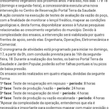
crescimento vegetativo dos próximos anos. Para isso, nos dias 17 e 18
(domingo e segunda-feira), a concessionária executa uma nova
intervenção no Centro de Reservação Portal Terra da Saudade.
A ação consiste na execução de testes de avaliação da vazão do poço,
com a finalidade de monitorar o lençol freático, mapear as condições
geológicas e, desta forma, disponibilizar acesso à futuras pesquisas
relacionadas ao crescimento vegetativo do município. Devido à
complexidade dos ensaios, a intervenção será viabilizada por quatro
frentes de apoio, sendo elas: Engenharia, Operações, Eletromecânica e
Comercial.
O cronograma de atividades está programado para iniciar no domingo,
17, a partir da 0h, com conclusão prevista para às 16h da segunda-
feira, 18. Durante a realização dos testes, os bairros Portal Terra da
Saudade e Jardim Popular, poderão sofrer falhas pontuais e/ou picos
de baixa pressão.
Os ensaios serão realizados em quatro etapas, divididas da seguinte
forma:
1ª fase:
Teste de recuperação em repouso –
período:
8 horas
2ª fase:
Teste de produção /vazão –
período:
24 horas
3ª fase:
Teste de recuperação de nível –
período:
4 horas
4ª fase:
Teste de produção ou vazão escalonada –
período:
4 horas
“Apesar da complexidade da operação, entendemos que ela é
necessária e importante para podermos mapear com maior precisão o