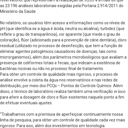
reservatório, que representam a realização de 35,05% a mais do que
as 23.196 análises laboratoriais exigidas pela Portaria 2.914/2011 do
Ministério da Saúde.
No relatório, os usuários têm acesso a informações como os níveis de
pH (que identifica se a água é ácida, neutra ou alcalina), turbidez (que
reflete o grau de transparência), cor aparente (que mede o grau de
coloração), flúor (adicionado para a prevenção de cárie dentária), cloro
residual (utilizado no processo de desinfecção, que tem a função de
eliminar agentes patogênicos causadores de doenças, tais como
microrganismos), além dos parâmetros microbiológicos que avaliam a
presença de coliformes totais e fecais, que indicam a existência de
bactérias nocivas ou não no processo final de tratamento.
Para obter um controle de qualidade mais rigoroso, o processo de
análise envolve a coleta da água nos reservatórios e nas redes de
distribuição, por meio dos PCQs – Pontos de Controle Químico. Além
disso, o técnico de laboratório realiza também uma verificação
in loco
para aferir a dosagem de cloro e flúor existentes naquele ponto a fim
de efetuar eventuais ajustes.
“Trabalhamos com a premissa de aperfeiçoar continuamente nossa
linha de pesquisa, para obter um controle de qualidade cada vez mais
rigoroso. Para isso, além dos investimentos em tecnologia