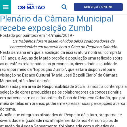
SERVIÇOS ONLINE
Plenário da Câmara Municipal
recebe exposição Zumbi
Postado por paintbox em 14/maio/2019 -
Os trabalhos foram desenvolvidos pelos colaboradores da
concessionária em parceria com a Casa do Pequeno Cidadão
Nesta semana em que a abolição da escravatura no Brasil completa
131 anos, a Águas de Matão propõe à população uma reflexão sobre
as questões relacionadas ao preconceito, diversidade e igualdade
racial por meio da “Exposição Zumbi”, que estará disponível para
visitação no Espaço Cultural “Maria José Bozelli Ciarlo” da Câmara
Municipal, até o final do mês.
Idealizada pela área de Responsabilidade Social, a mostra contempla a
seleção de obras produzidas pelos colaboradores da concessionária
em parceria com os estudantes da Casa do Pequeno Cidadão, que por
meio de telas em branco, puderam expressar suas percepções acerca
do tema.
A ação que integra as atividades do Respeito dá o tom, programa de
diversidade e igualdade racial implementado nos 49 municípios de
atuação da Aegea Saneamento, foi planejada com o objetivo de