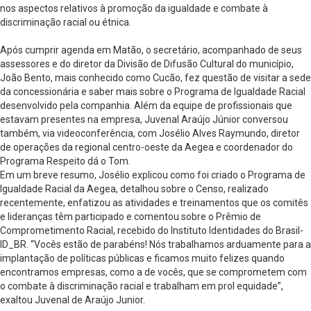
nos aspectos relativos à promoção da igualdade e combate à
discriminação racial ou étnica.
Após cumprir agenda em Matão, o secretário, acompanhado de seus
assessores e do diretor da Divisão de Difusão Cultural do município,
João Bento, mais conhecido como Cucão, fez questão de visitar a sede
da concessionária e saber mais sobre o Programa de Igualdade Racial
desenvolvido pela companhia. Além da equipe de profissionais que
estavam presentes na empresa, Juvenal Araújo Júnior conversou
também, via videoconferência, com Josélio Alves Raymundo, diretor
de operações da regional centro-oeste da Aegea e coordenador do
Programa Respeito dá o Tom.
Em um breve resumo, Josélio explicou como foi criado o Programa de
Igualdade Racial da Aegea, detalhou sobre o Censo, realizado
recentemente, enfatizou as atividades e treinamentos que os comitês
e lideranças têm participado e comentou sobre o Prêmio de
Comprometimento Racial, recebido do Instituto Identidades do Brasil-
ID_BR. “Vocês estão de parabéns! Nós trabalhamos arduamente para a
implantação de políticas públicas e ficamos muito felizes quando
encontramos empresas, como a de vocês, que se comprometem com
o combate à discriminação racial e trabalham em prol equidade”,
exaltou Juvenal de Araújo Junior.