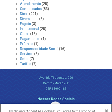
Atendimento
(25)
Comunicados
(83)
Dicas
(991)
Diversidade
(3)
Esgoto
(3)
Institucional
(25)
Obras
(18)
Pagamentos
(1)
Prêmios
(1)
Responsabilidade Social
(16)
Serviços
(3)
Setor
(7)
Tarifas
(7)
Avenida Tiradentes, 990
Centro - Matão - SP
CEP 15990-185
Nossas Redes Sociais
By clicking “Accept All Cookies”, you agree to the storing of