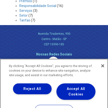
Prêmios
(1)
Responsabilidade Social
(16)
Serviços
(3)
Setor
(7)
Tarifas
(7)
Avenida Tiradentes, 990
Centro - Matão - SP
CEP 15990-185
Nossas Redes Sociais
By clicking “Accept All Cookies”, you agree to the storing of
cookies on your device to enhance site navigation, analyze
site usage, and assist in our marketing efforts.
Reject All
Accept All
Uma empresa
Copyright ® 2026 - Todos os Direitos Reservados.
Cookies
Nossa natureza movimenta a vida