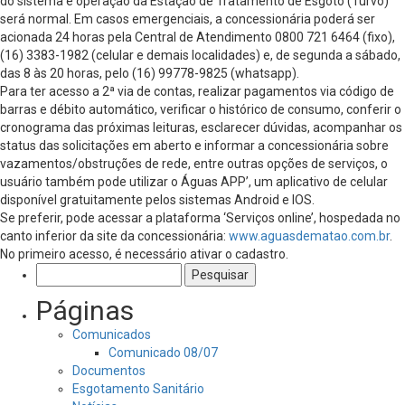
do sistema e operação da Estação de Tratamento de Esgoto (Turvo)
será normal. Em casos emergenciais, a concessionária poderá ser
acionada 24 horas pela Central de Atendimento 0800 721 6464 (fixo),
(16) 3383-1982 (celular e demais localidades) e, de segunda a sábado,
das 8 às 20 horas, pelo (16) 99778-9825 (whatsapp).
Para ter acesso a 2ª via de contas, realizar pagamentos via código de
barras e débito automático, verificar o histórico de consumo, conferir o
cronograma das próximas leituras, esclarecer dúvidas, acompanhar os
status das solicitações em aberto e informar a concessionária sobre
vazamentos/obstruções de rede, entre outras opções de serviços, o
usuário também pode utilizar o Águas APP’, um aplicativo de celular
disponível gratuitamente pelos sistemas Android e IOS.
Se preferir, pode acessar a plataforma ‘Serviços online’, hospedada no
canto inferior da site da concessionária:
www.aguasdematao.com.br
.
No primeiro acesso, é necessário ativar o cadastro.
Pesquisar
por:
Páginas
Comunicados
Comunicado 08/07
Documentos
Esgotamento Sanitário