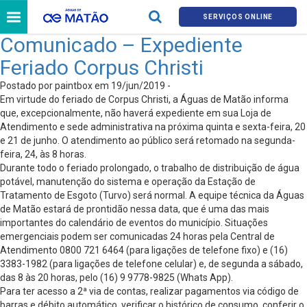
SERVIÇOS ONLINE
Comunicado – Expediente
Feriado Corpus Christi
Postado por paintbox em 19/jun/2019 -
Em virtude do feriado de Corpus Christi, a Águas de Matão informa
que, excepcionalmente, não haverá expediente em sua Loja de
Atendimento e sede administrativa na próxima quinta e sexta-feira, 20
e 21 de junho. O atendimento ao público será retomado na segunda-
feira, 24, às 8 horas.
Durante todo o feriado prolongado, o trabalho de distribuição de água
potável, manutenção do sistema e operação da Estação de
Tratamento de Esgoto (Turvo) será normal. A equipe técnica da Águas
de Matão estará de prontidão nessa data, que é uma das mais
importantes do calendário de eventos do município. Situações
emergenciais podem ser comunicadas 24 horas pela Central de
Atendimento 0800 721 6464 (para ligações de telefone fixo) e (16)
3383-1982 (para ligações de telefone celular) e, de segunda a sábado,
das 8 às 20 horas, pelo (16) 9 9778-9825 (Whats App).
Para ter acesso a 2ª via de contas, realizar pagamentos via código de
barras e débito automático, verificar o histórico de consumo, conferir o