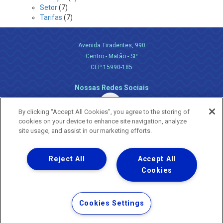
Setor
(7)
Tarifas
(7)
Avenida Tiradentes, 990
Centro - Matão - SP
CEP 15990-185
Nossas Redes Sociais
By clicking “Accept All Cookies”, you agree to the storing of
cookies on your device to enhance site navigation, analyze
site usage, and assist in our marketing efforts.
Reject All
Accept All
Uma empresa
Copyright ® 2026 - Todos os Direitos Reservados.
Cookies
Nossa natureza movimenta a vida
Termos Gerais de Uso de Sites e Aplicativos
Cookies Settings
Política de Privacidade e Proteção de Dados