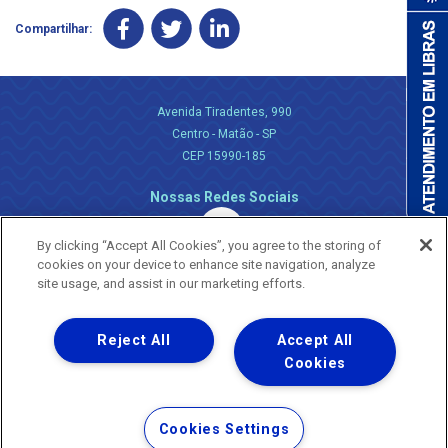
Compartilhar:
Avenida Tiradentes, 990
Centro - Matão - SP
CEP 15990-185
Nossas Redes Sociais
By clicking “Accept All Cookies”, you agree to the storing of
cookies on your device to enhance site navigation, analyze
site usage, and assist in our marketing efforts.
Reject All
Accept All
Uma empresa
Copyright ® 2026 - Todos os Direitos Reservados.
Cookies
Nossa natureza movimenta a vida
Termos Gerais de Uso de Sites e Aplicativos
Cookies Settings
Política de Privacidade e Proteção de Dados