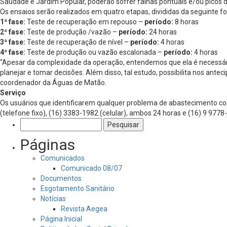
Saudade e Jardim Popular, poderão sofrer falhas pontuais e/ou picos d
Os ensaios serão realizados em quatro etapas, divididas da seguinte f
1ª fase:
Teste de recuperação em repouso –
período:
8 horas
2ª fase:
Teste de produção /vazão –
período:
24 horas
3ª fase:
Teste de recuperação de nível –
período:
4 horas
4ª fase:
Teste de produção ou vazão escalonada –
período:
4 horas
“Apesar da complexidade da operação, entendemos que ela é necessári
planejar e tomar decisões. Além disso, tal estudo, possibilita nos a
coordenador da Águas de Matão.
Serviço
Os usuários que identificarem qualquer problema de abastecimento co
(telefone fixo), (16) 3383-1982 (celular), ambos 24 horas e (16) 9 9778
Pesquisar
por:
Páginas
Comunicados
Comunicado 08/07
Documentos
Esgotamento Sanitário
Notícias
Revista Aegea
Página Inicial