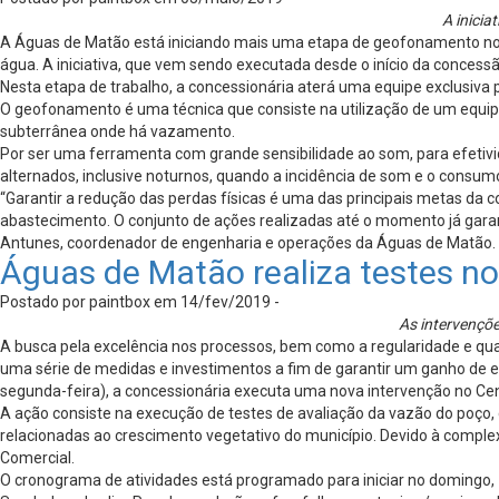
A inicia
A Águas de Matão está iniciando mais uma etapa de geofonamento no mu
água. A iniciativa, que vem sendo executada desde o início da concessã
Nesta etapa de trabalho, a concessionária aterá uma equipe exclusiv
O geofonamento é uma técnica que consiste na utilização de um equip
subterrânea onde há vazamento.
Por ser uma ferramenta com grande sensibilidade ao som, para efetiv
alternados, inclusive noturnos, quando a incidência de som e o consu
“Garantir a redução das perdas físicas é uma das principais metas da c
abastecimento. O conjunto de ações realizadas até o momento já gara
Antunes, coordenador de engenharia e operações da Águas de Matão.
Águas de Matão realiza testes n
Postado por paintbox em 14/fev/2019 -
As intervençõe
A busca pela excelência nos processos, bem como a regularidade e q
uma série de medidas e investimentos a fim de garantir um ganho de e
segunda-feira), a concessionária executa uma nova intervenção no Ce
A ação consiste na execução de testes de avaliação da vazão do poço, c
relacionadas ao crescimento vegetativo do município. Devido à complex
Comercial.
O cronograma de atividades está programado para iniciar no domingo, 17