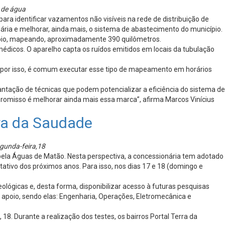
o de água
a identificar vazamentos não visíveis na rede de distribuição de
nária e melhorar, ainda mais, o sistema de abastecimento do município.
cípio, mapeando, aproximadamente 390 quilômetros.
dicos. O aparelho capta os ruídos emitidos em locais da tubulação
, por isso, é comum executar esse tipo de mapeamento em horários
antação de técnicas que podem potencializar a eficiência do sistema de
romisso é melhorar ainda mais essa marca”, afirma Marcos Vinícius
rra da Saudade
egunda-feira,18
ela Águas de Matão. Nesta perspectiva, a concessionária tem adotado
ativo dos próximos anos. Para isso, nos dias 17 e 18 (domingo e
ológicas e, desta forma, disponibilizar acesso à futuras pesquisas
e apoio, sendo elas: Engenharia, Operações, Eletromecânica e
18. Durante a realização dos testes, os bairros Portal Terra da