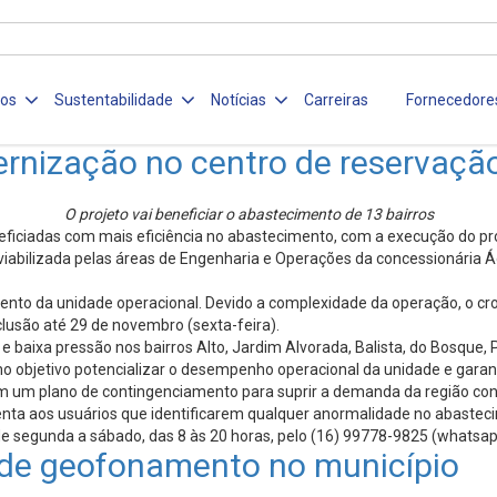
ços
Sustentabilidade
Notícias
Carreiras
Fornecedore
nização no centro de reservação
O projeto vai beneficiar o abastecimento de 13 bairros
eficiadas com mais eficiência no abastecimento, com a execução do pr
 viabilizada pelas áreas de Engenharia e Operações da concessionária
to da unidade operacional. Devido a complexidade da operação, o c
nclusão até 29 de novembro (sexta-feira).
baixa pressão nos bairros Alto, Jardim Alvorada, Balista, do Bosque, 
mo objetivo potencializar o desempenho operacional da unidade e garant
om um plano de contingenciamento para suprir a demanda da região co
ienta aos usuários que identificarem qualquer anormalidade no abaste
 de segunda a sábado, das 8 às 20 horas, pelo (16) 99778-9825 (whatsap
 de geofonamento no município