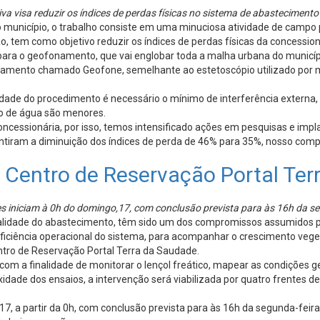
tiva visa reduzir os índices de perdas físicas no sistema de abasteciment
nicípio, o trabalho consiste em uma minuciosa atividade de campo par
o, tem como objetivo reduzir os índices de perdas físicas da concessio
a para o geofonamento, que vai englobar toda a malha urbana do muni
amento chamado Geofone, semelhante ao estetoscópio utilizado por mé
idade do procedimento é necessário o mínimo de interferência externa
mo de água são menores.
oncessionária, por isso, temos intensificado ações em pesquisas e impl
ntiram a diminuição dos índices de perda de 46% para 35%, nosso comp
o Centro de Reservação Portal Te
s iniciam à 0h do domingo,17, com conclusão prevista para às 16h da s
ualidade do abastecimento, têm sido um dos compromissos assumidos p
ficiência operacional do sistema, para acompanhar o crescimento veget
ntro de Reservação Portal Terra da Saudade.
om a finalidade de monitorar o lençol freático, mapear as condições ge
idade dos ensaios, a intervenção será viabilizada por quatro frentes d
, a partir da 0h, com conclusão prevista para às 16h da segunda-feira, 