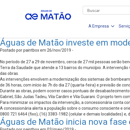
A Empresa
Servi
Águas de Matão investe em moder
Postado por paintbox em 26/nov/2019 -
No período de 27 a 29 de novembro, cerca de 27 mil pessoas serão ben
Terra da Saudade que atende a 13 bairros do município. A intervenção
das obras.
As intervenções envolvem a modernização dos sistemas de bombeamen
de 36 horas, com início às 7h do dia 27 (quarta-feira) e previsão de co
Durante as obras, podem ocorrer casos pontuais de desabastecimento e 
Gabriel, São Judas Tadeu, Vila Cardim e Vila Guarani. O projeto tem co
Para minimizar os impactos da intervenção, a concessionária conta c
A concessionária alerta a população sobre o consumo consciente e or
0800 721 6464 (fixo), (16) 3383-1982 (celular e demais localidades) e,
Águas de Matão inicia nova fase
Postado por paintbox em 03/maio/2019 -