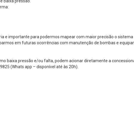
e baixa pressão.
orma:
a e importante para podermos mapear com maior precisão o sistema de
nteciparmos em futuras ocorrências com manutenção de bombas e equipam
mo baixa pressão e/ou falta, podem acionar diretamente a concessioná
-9825 (Whats app – disponível até às 20h).