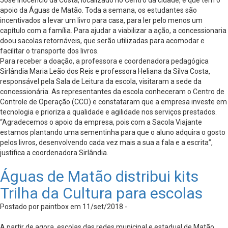
José Inocêncio da Costa, localizado no Centro da cidade, e que tem o
apoio da Águas de Matão. Toda a semana, os estudantes são
incentivados a levar um livro para casa, para ler pelo menos um
capítulo com a família. Para ajudar a viabilizar a ação, a concessionaria
doou sacolas retornáveis, que serão utilizadas para acomodar e
facilitar o transporte dos livros.
Para receber a doação, a professora e coordenadora pedagógica
Sirlândia Maria Leão dos Reis e professora Heliana da Silva Costa,
responsável pela Sala de Leitura da escola, visitaram a sede da
concessionária. As representantes da escola conheceram o Centro de
Controle de Operação (CCO) e constataram que a empresa investe em
tecnologia e prioriza a qualidade e agilidade nos serviços prestados.
“Agradecemos o apoio da empresa, pois com a Sacola Viajante
estamos plantando uma sementinha para que o aluno adquira o gosto
pelos livros, desenvolvendo cada vez mais a sua a fala e a escrita”,
justifica a coordenadora Sirlândia.
Águas de Matão distribui kits
Trilha da Cultura para escolas
Postado por paintbox em 11/set/2018 -
A partir de agora, escolas das redes municipal e estadual de Matão