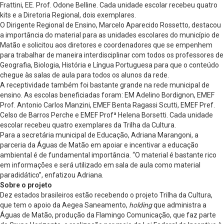
Frattini, EE. Prof. Odone Belline. Cada unidade escolar recebeu quatro
kits e a Diretoria Regional, dois exemplares.
O Dirigente Regional de Ensino, Marcelo Aparecido Rossetto, destacou
a importância do material para as unidades escolares do município de
Matão e solicitou aos diretores e coordenadores que se empenhem
para trabalhar de maneira interdisciplinar com todos os professores de
Geografia, Biologia, História e Língua Portuguesa para que o conteúdo
chegue às salas de aula para todos os alunos da rede.
A receptividade também foi bastante grande na rede municipal de
ensino. As escolas beneficiadas foram: EM Adelino Bordignon, EMEF
Prof. Antonio Carlos Manzini, EMEF Benta Ragassi Scutti, EMEF Pref.
Celso de Barros Perche e EMEF Profª Helena Borsetti. Cada unidade
escolar recebeu quatro exemplares da Trilha da Cultura.
Para a secretária municipal de Educação, Adriana Marangoni, a
parceria da Águas de Matão em apoiar e incentivar a educação
ambiental é de fundamental importância. “O material é bastante rico
em informações e será utilizado em sala de aula como material
paradidático”, enfatizou Adriana.
Sobre o projeto
Dez estados brasileiros estão recebendo o projeto Trilha da Cultura,
que tem o apoio da Aegea Saneamento,
holding
que administra a
Águas de Matão, produção da Flamingo Comunicação, que faz parte