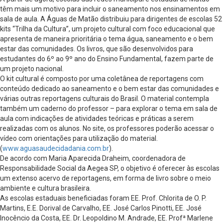
têm mais um motivo para incluir o saneamento nos ensinamentos em
sala de aula. A Águas de Matão distribuiu para dirigentes de escolas 52
kits “Trilha da Cultura”, um projeto cultural com foco educacional que
apresenta de maneira prioritária o tema água, saneamento e o bem
estar das comunidades. Os livros, que são desenvolvidos para
estudantes do 6º ao 9º ano do Ensino Fundamental, fazem parte de
um projeto nacional.
O kit cultural é composto por uma coletânea de reportagens com
conteúdo dedicado ao saneamento e o bem estar das comunidades e
várias outras reportagens culturais do Brasil. O material contempla
também um caderno do professor – para explorar o tema em sala de
aula com indicações de atividades teóricas e práticas a serem
realizadas com os alunos. No site, os professores poderão acessar o
vídeo com orientações para utilização do material.
(
www.aguasaudecidadania.com.br
).
De acordo com Maria Aparecida Draheim, coordenadora de
Responsabilidade Social da Aegea SP, o objetivo é oferecer às escolas
um extenso acervo de reportagens, em forma de livro sobre o meio
ambiente e cultura brasileira.
As escolas estaduais beneficiadas foram EE. Prof. Chlorita de O. P.
Martins, E.E. Dorival de Carvalho, EE. José Carlos Pinotti, EE. José
Inocêncio da Costa, EE. Dr. Leopoldino M. Andrade, EE. Profª Marlene