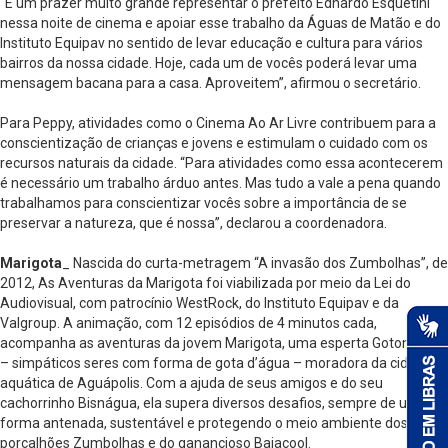
“É um prazer muito grande representar o prefeito Ednardo Esquetini
nessa noite de cinema e apoiar esse trabalho da Águas de Matão e do
Instituto Equipav no sentido de levar educação e cultura para vários
bairros da nossa cidade. Hoje, cada um de vocês poderá levar uma
mensagem bacana para a casa. Aproveitem”, afirmou o secretário.
Para Peppy, atividades como o Cinema Ao Ar Livre contribuem para a
conscientização de crianças e jovens e estimulam o cuidado com os
recursos naturais da cidade. “Para atividades como essa acontecerem
é necessário um trabalho árduo antes. Mas tudo a vale a pena quando
trabalhamos para conscientizar vocês sobre a importância de se
preservar a natureza, que é nossa”, declarou a coordenadora.
Marigota
_ Nascida do curta-metragem “A invasão dos Zumbolhas”, de
2012, As Aventuras da Marigota foi viabilizada por meio da Lei do
Audiovisual, com patrocínio WestRock, do Instituto Equipav e da
Valgroup. A animação, com 12 episódios de 4 minutos cada,
acompanha as aventuras da jovem Marigota, uma esperta Gotonauta
– simpáticos seres com forma de gota d’água – moradora da cidade
aquática de Aguápolis. Com a ajuda de seus amigos e do seu
cachorrinho Bisnágua, ela supera diversos desafios, sempre de uma
forma antenada, sustentável e protegendo o meio ambiente dos
porcalhões Zumbolhas e do ganancioso Baiacool.