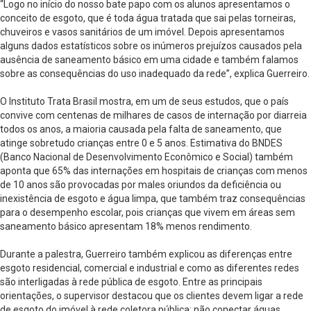
“Logo no início do nosso bate papo com os alunos apresentamos o
conceito de esgoto, que é toda água tratada que sai pelas torneiras,
chuveiros e vasos sanitários de um imóvel. Depois apresentamos
alguns dados estatísticos sobre os inúmeros prejuízos causados pela
ausência de saneamento básico em uma cidade e também falamos
sobre as consequências do uso inadequado da rede”, explica Guerreiro.
O Instituto Trata Brasil mostra, em um de seus estudos, que o país
convive com centenas de milhares de casos de internação por diarreia
todos os anos, a maioria causada pela falta de saneamento, que
atinge sobretudo crianças entre 0 e 5 anos. Estimativa do BNDES
(Banco Nacional de Desenvolvimento Econômico e Social) também
aponta que 65% das internações em hospitais de crianças com menos
de 10 anos são provocadas por males oriundos da deficiência ou
inexistência de esgoto e água limpa, que também traz consequências
para o desempenho escolar, pois crianças que vivem em áreas sem
saneamento básico apresentam 18% menos rendimento.
Durante a palestra, Guerreiro também explicou as diferenças entre
esgoto residencial, comercial e industrial e como as diferentes redes
são interligadas à rede pública de esgoto. Entre as principais
orientações, o supervisor destacou que os clientes devem ligar a rede
de esgoto do imóvel à rede coletora pública; não conectar águas