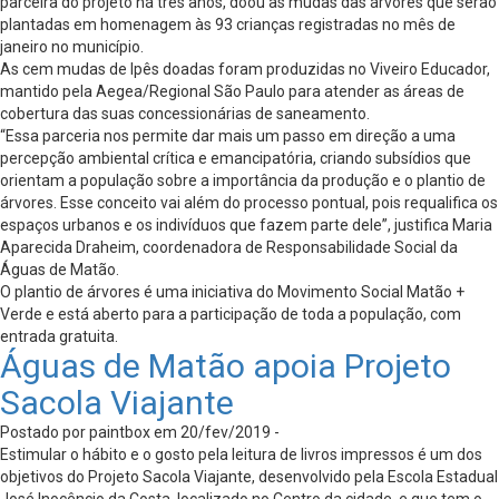
parceira do projeto há três anos, doou as mudas das árvores que serão
plantadas em homenagem às 93 crianças registradas no mês de
janeiro no município.
As cem mudas de Ipês doadas foram produzidas no Viveiro Educador,
mantido pela Aegea/Regional São Paulo para atender as áreas de
cobertura das suas concessionárias de saneamento.
“Essa parceria nos permite dar mais um passo em direção a uma
percepção ambiental crítica e emancipatória, criando subsídios que
orientam a população sobre a importância da produção e o plantio de
árvores. Esse conceito vai além do processo pontual, pois requalifica os
espaços urbanos e os indivíduos que fazem parte dele”, justifica Maria
Aparecida Draheim, coordenadora de Responsabilidade Social da
Águas de Matão.
O plantio de árvores é uma iniciativa do Movimento Social Matão +
Verde e está aberto para a participação de toda a população, com
entrada gratuita.
Águas de Matão apoia Projeto
Sacola Viajante
Postado por paintbox em 20/fev/2019 -
Estimular o hábito e o gosto pela leitura de livros impressos é um dos
objetivos do Projeto Sacola Viajante, desenvolvido pela Escola Estadual