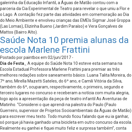
galerinha da Educação Infantil, a Águas de Matão contou com a
parceria da Cia Experimental de Teatro para revelar o que uniu a Flor e
o Lago. A contação fez parte das atividades em comemoração ao Dia
do Meio Ambiente e envolveu crianças das EMEIs Sigmar José Groppa
(Las Lomas), Elizinha Bueno (Jardim Paraíso) e Vera Gonçalves de
Mattos (Bairro Alto).
Saúde Nota 10 premia alunas da
escola Marlene Frattini
Postado por paintbox em 02/jun/2017 -
Dia de Festa
_ A equipe do Saúde Nota 10 esteve esta semana na
Escola Estadual Professora Marlene Frattini para premiar as três
melhores redações sobre saneamento básico. Luana Talita Moreira, do
7º ano; Mirella Mazetti Sateles, do 6º ano, e Camili Vitória da Silva,
também do 6º, ocuparam, respectivamente, o primeiro, segundo e
terceiro lugares no concurso e receberam a notícia com muita alegria,
logo após a apresentação da peça de teatro infantil As Aventuras de
Matinho. “Considerei o que aprendi na palestra do Paulo (Paulo
Guerreiro, supervisor de Projetos Socioambientais da Águas de Matão)
para escrever meu texto. Todo mundo ficou falando que eu ia ganhar,
só porque já havia ganhado uma bicicleta em outro concurso da escola.
Realmente eu ganhei e fiquei muito feliz e surpresa também”, conta