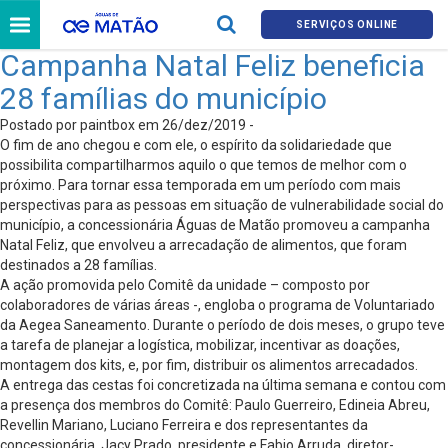
SERVIÇOS ONLINE
Campanha Natal Feliz beneficia
28 famílias do município
Postado por paintbox em 26/dez/2019 -
O fim de ano chegou e com ele, o espírito da solidariedade que
possibilita compartilharmos aquilo o que temos de melhor com o
próximo. Para tornar essa temporada em um período com mais
perspectivas para as pessoas em situação de vulnerabilidade social do
município, a concessionária Águas de Matão promoveu a campanha
Natal Feliz, que envolveu a arrecadação de alimentos, que foram
destinados a 28 famílias.
A ação promovida pelo Comitê da unidade – composto por
colaboradores de várias áreas -, engloba o programa de Voluntariado
da Aegea Saneamento. Durante o período de dois meses, o grupo teve
a tarefa de planejar a logística, mobilizar, incentivar as doações,
montagem dos kits, e, por fim, distribuir os alimentos arrecadados.
A entrega das cestas foi concretizada na última semana e contou com
a presença dos membros do Comitê: Paulo Guerreiro, Edineia Abreu,
Revellin Mariano, Luciano Ferreira e dos representantes da
concessionária, Jacy Prado, presidente e Fabio Arruda, diretor-