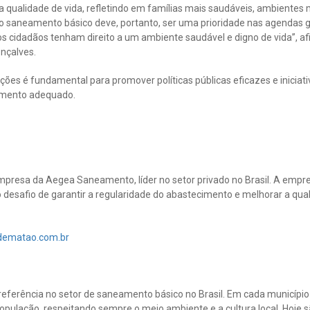
a qualidade de vida, refletindo em famílias mais saudáveis, ambientes 
 saneamento básico deve, portanto, ser uma prioridade nas agendas g
os cidadãos tenham direito a um ambiente saudável e digno de vida”, af
nçalves.
es é fundamental para promover políticas públicas eficazes e iniciat
amento adequado.
resa da Aegea Saneamento, líder no setor privado no Brasil. A empres
 desafio de garantir a regularidade do abastecimento e melhorar a qua
ematao.com.br
referência no setor de saneamento básico no Brasil. Em cada municípi
população, respeitando sempre o meio ambiente e a cultura local. Hoje 