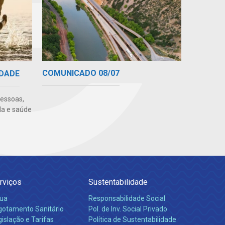
COMUNICADO 08/07
IDADE
pessoas,
da e saúde
rviços
Sustentabilidade
ua
Responsabilidade Social
gotamento Sanitário
Pol. de Inv. Social Privado
islação e Tarifas
Política de Sustentabilidade