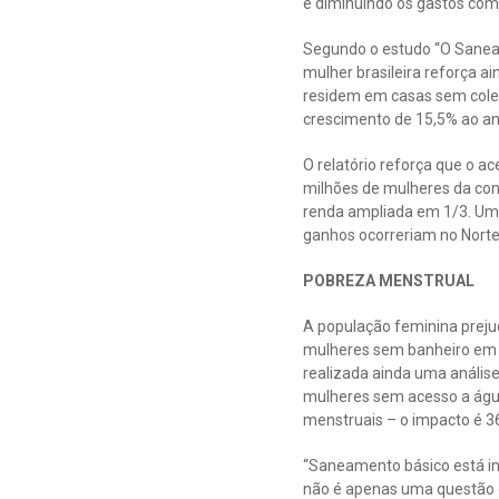
e diminuindo os gastos com
Segundo o estudo “O Saneame
mulher brasileira reforça 
residem em casas sem coleta
crescimento de 15,5% ao an
O relatório reforça que o a
milhões de mulheres da con
renda ampliada em 1/3. Um 
ganhos ocorreriam no Norte 
POBREZA MENSTRUAL
A população feminina prejud
mulheres sem banheiro em c
realizada ainda uma anális
mulheres sem acesso a águ
menstruais – o impacto é 3
“Saneamento básico está in
não é apenas uma questão 