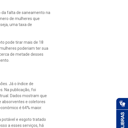
to da falta de saneamento na
número de mulheres que
 seja, uma taxa de
to pode tirar mais de 18
 mulheres poderiam ter sua
e cerca de metade desses
mento.
ões. Já o índice de
. Na publicação, foi
strual. Dados mostram que
absorventes e coletores
 econômico é 64% maior.
 potável e esgoto tratado
so a esses serviços, há