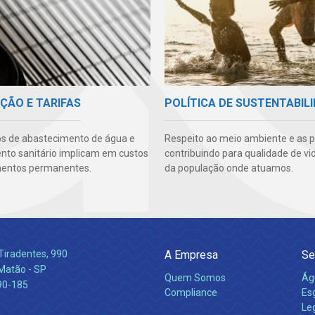
ÇÃO E TARIFAS
POLÍTICA DE SUSTENTABIL
os de abastecimento de água e
Respeito ao meio ambiente e as 
to sanitário implicam em custos
contribuindo para qualidade de vi
mentos permanentes.
da população onde atuamos.
Tiradentes, 990
A Empresa
Se
 Matão - SP
Quem Somos
Ág
90-185
Compliance
Es
Leg