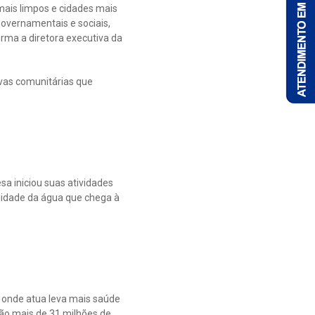
mais limpos e cidades mais
overnamentais e sociais,
irma a diretora executiva da
ivas comunitárias que
a iniciou suas atividades
lidade da água que chega à
o onde atua leva mais saúde
são mais de 31 milhões de