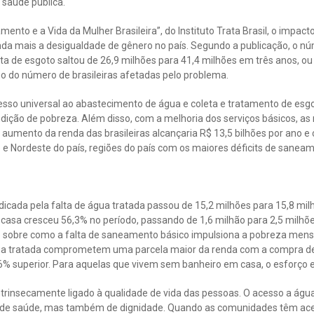
 saúde pública.
nto e a Vida da Mulher Brasileira”, do Instituto Trata Brasil, o impac
ainda mais a desigualdade de gênero no país. Segundo a publicação, o 
 de esgoto saltou de 26,9 milhões para 41,4 milhões em três anos, ou
o do número de brasileiras afetadas pelo problema.
cesso universal ao abastecimento de água e coleta e tratamento de esgo
dição de pobreza. Além disso, com a melhoria dos serviços básicos, as
aumento da renda das brasileiras alcançaria R$ 13,5 bilhões por ano 
e Nordeste do país, regiões do país com os maiores déficits de sanea
icada pela falta de água tratada passou de 15,2 milhões para 15,8 milh
asa cresceu 56,3% no período, passando de 1,6 milhão para 2,5 milhões
e sobre como a falta de saneamento básico impulsiona a pobreza men
a tratada comprometem uma parcela maior da renda com a compra de 
6% superior. Para aquelas que vivem sem banheiro em casa, o esforço
trinsecamente ligado à qualidade de vida das pessoas. O acesso a água
de saúde, mas também de dignidade. Quando as comunidades têm aces