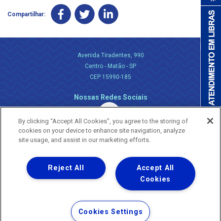
Compartilhar:
Avenida Tiradentes, 990
Centro - Matão - SP
CEP 15990-185
Nossas Redes Sociais
By clicking “Accept All Cookies”, you agree to the storing of
cookies on your device to enhance site navigation, analyze
site usage, and assist in our marketing efforts.
Reject All
Accept All
Uma empresa
Copyright ® 2026 - Todos os Direitos Reservados.
Cookies
Nossa natureza movimenta a vida
Termos Gerais de Uso de Sites e Aplicativos
Cookies Settings
Política de Privacidade e Proteção de Dados