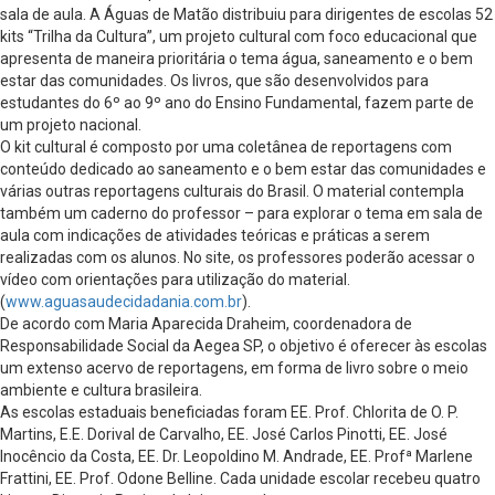
sala de aula. A Águas de Matão distribuiu para dirigentes de escolas 52
kits “Trilha da Cultura”, um projeto cultural com foco educacional que
apresenta de maneira prioritária o tema água, saneamento e o bem
estar das comunidades. Os livros, que são desenvolvidos para
estudantes do 6º ao 9º ano do Ensino Fundamental, fazem parte de
um projeto nacional.
O kit cultural é composto por uma coletânea de reportagens com
conteúdo dedicado ao saneamento e o bem estar das comunidades e
várias outras reportagens culturais do Brasil. O material contempla
também um caderno do professor – para explorar o tema em sala de
aula com indicações de atividades teóricas e práticas a serem
realizadas com os alunos. No site, os professores poderão acessar o
vídeo com orientações para utilização do material.
(
www.aguasaudecidadania.com.br
).
De acordo com Maria Aparecida Draheim, coordenadora de
Responsabilidade Social da Aegea SP, o objetivo é oferecer às escolas
um extenso acervo de reportagens, em forma de livro sobre o meio
ambiente e cultura brasileira.
As escolas estaduais beneficiadas foram EE. Prof. Chlorita de O. P.
Martins, E.E. Dorival de Carvalho, EE. José Carlos Pinotti, EE. José
Inocêncio da Costa, EE. Dr. Leopoldino M. Andrade, EE. Profª Marlene
Frattini, EE. Prof. Odone Belline. Cada unidade escolar recebeu quatro