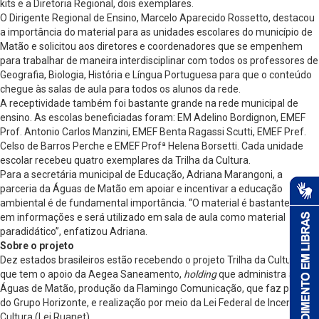
kits e a Diretoria Regional, dois exemplares.
O Dirigente Regional de Ensino, Marcelo Aparecido Rossetto, destacou
a importância do material para as unidades escolares do município de
Matão e solicitou aos diretores e coordenadores que se empenhem
para trabalhar de maneira interdisciplinar com todos os professores de
Geografia, Biologia, História e Língua Portuguesa para que o conteúdo
chegue às salas de aula para todos os alunos da rede.
A receptividade também foi bastante grande na rede municipal de
ensino. As escolas beneficiadas foram: EM Adelino Bordignon, EMEF
Prof. Antonio Carlos Manzini, EMEF Benta Ragassi Scutti, EMEF Pref.
Celso de Barros Perche e EMEF Profª Helena Borsetti. Cada unidade
escolar recebeu quatro exemplares da Trilha da Cultura.
Para a secretária municipal de Educação, Adriana Marangoni, a
parceria da Águas de Matão em apoiar e incentivar a educação
ambiental é de fundamental importância. “O material é bastante rico
em informações e será utilizado em sala de aula como material
paradidático”, enfatizou Adriana.
Sobre o projeto
Dez estados brasileiros estão recebendo o projeto Trilha da Cultura,
que tem o apoio da Aegea Saneamento,
holding
que administra a
Águas de Matão, produção da Flamingo Comunicação, que faz parte
do Grupo Horizonte, e realização por meio da Lei Federal de Incentivo à
Cultura (Lei Ruanet).