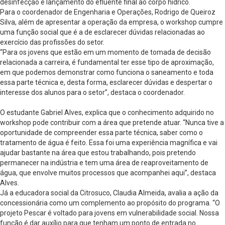
desinfecção e lançamento do efluente final ao corpo hídrico.
Para o coordenador de Engenharia e Operações, Rodrigo de Queiroz
Silva, além de apresentar a operação da empresa, o workshop cumpre
uma função social que é a de esclarecer dúvidas relacionadas ao
exercício das profissões do setor.
“Para os jovens que estão em um momento de tomada de decisão
relacionada a carreira, é fundamental ter esse tipo de aproximação,
em que podemos demonstrar como funciona o saneamento e toda
essa parte técnica e, desta forma, esclarecer dúvidas e despertar o
interesse dos alunos para o setor”, destaca o coordenador.
O estudante Gabriel Alves, explica que o conhecimento adquirido no
workshop pode contribuir com a área que pretende atuar. “Nunca tive a
oportunidade de compreender essa parte técnica, saber como o
tratamento de água é feito. Essa foi uma experiência magnífica e vai
ajudar bastante na área que estou trabalhando, pois pretendo
permanecer na indústria e tem uma área de reaproveitamento de
água, que envolve muitos processos que acompanhei aqui”, destaca
Alves.
Já a educadora social da Citrosuco, Claudia Almeida, avalia a ação da
concessionária como um complemento ao propósito do programa. “O
projeto Pescar é voltado para jovens em vulnerabilidade social. Nossa
função é dar auxílio para que tenham um ponto de entrada no