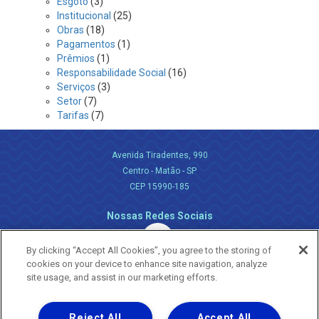
Esgoto
(3)
Institucional
(25)
Obras
(18)
Pagamentos
(1)
Prêmios
(1)
Responsabilidade Social
(16)
Serviços
(3)
Setor
(7)
Tarifas
(7)
Avenida Tiradentes, 990
Centro - Matão - SP
CEP 15990-185
Nossas Redes Sociais
By clicking “Accept All Cookies”, you agree to the storing of
cookies on your device to enhance site navigation, analyze
site usage, and assist in our marketing efforts.
Reject All
Accept All