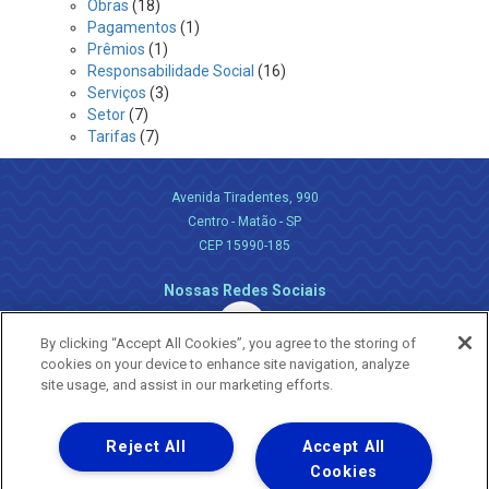
Obras
(18)
Pagamentos
(1)
Prêmios
(1)
Responsabilidade Social
(16)
Serviços
(3)
Setor
(7)
Tarifas
(7)
Avenida Tiradentes, 990
Centro - Matão - SP
CEP 15990-185
Nossas Redes Sociais
By clicking “Accept All Cookies”, you agree to the storing of
cookies on your device to enhance site navigation, analyze
site usage, and assist in our marketing efforts.
Reject All
Accept All
Uma empresa
Copyright ® 2026 - Todos os Direitos Reservados.
Cookies