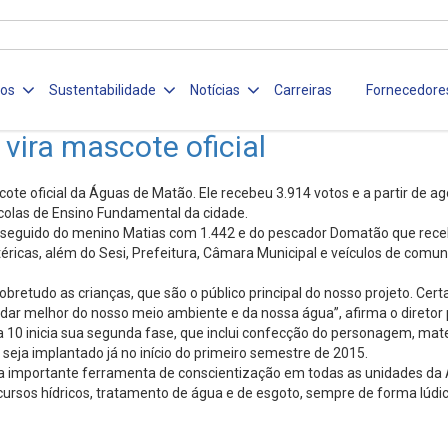
ços
Sustentabilidade
Notícias
Carreiras
Fornecedore
vira mascote oficial
ote oficial da Águas de Matão. Ele recebeu 3.914 votos e a partir de 
colas de Ensino Fundamental da cidade.
, seguido do menino Matias com 1.442 e do pescador Domatão que rece
 lotéricas, além do Sesi, Prefeitura, Câmara Municipal e veículos de co
retudo as crianças, que são o público principal do nosso projeto. Cert
dar melhor do nosso meio ambiente e da nossa água”, afirma o diretor
10 inicia sua segunda fase, que inclui confecção do personagem, mater
seja implantado já no início do primeiro semestre de 2015.
ma importante ferramenta de conscientização em todas as unidades da 
os hídricos, tratamento de água e de esgoto, sempre de forma lúdica, 