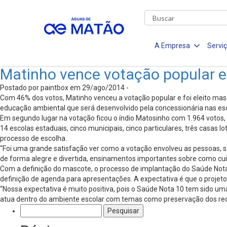
A Empresa
Servi
Matinho vence votação popular e 
Postado por paintbox em 29/ago/2014 -
Com 46% dos votos, Matinho venceu a votação popular e foi eleito masc
educação ambiental que será desenvolvido pela concessionária nas es
Em segundo lugar na votação ficou o índio Matosinho com 1.964 votos
14 escolas estaduais, cinco municipais, cinco particulares, três casas
processo de escolha.
“Foi uma grande satisfação ver como a votação envolveu as pessoas, sob
de forma alegre e divertida, ensinamentos importantes sobre como cui
Com a definição do mascote, o processo de implantação do Saúde Nota 
definição de agenda para apresentações. A expectativa é que o projeto 
“Nossa expectativa é muito positiva, pois o Saúde Nota 10 tem sido u
atua dentro do ambiente escolar com temas como preservação dos recurs
Pesquisar
por: