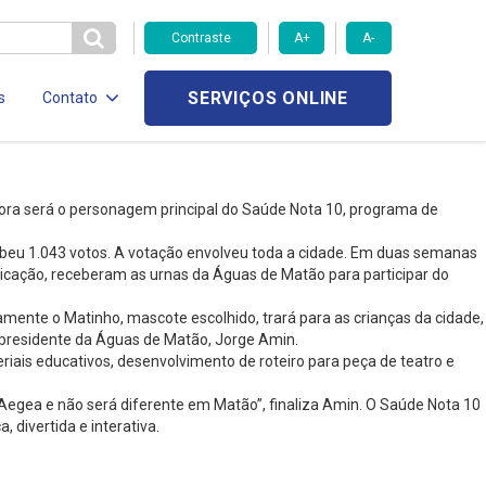
Contraste
A+
A-
SERVIÇOS ONLINE
s
Contato
agora será o personagem principal do Saúde Nota 10, programa de
beu 1.043 votos. A votação envolveu toda a cidade. Em duas semanas
municação, receberam as urnas da Águas de Matão para participar do
amente o Matinho, mascote escolhido, trará para as crianças da cidade,
 presidente da Águas de Matão, Jorge Amin.
iais educativos, desenvolvimento de roteiro para peça de teatro e
Aegea e não será diferente em Matão”, finaliza Amin. O Saúde Nota 10
divertida e interativa.