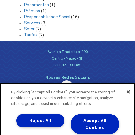
Pagamentos
(1)
Prêmios
(1)
Responsabilidade Social
(16)
Serviços
(3)
Setor
(7)
Tarifas
(7)
Avenida Tiradentes, 990
Centro - Matão - SP
CEP 15990-185
Nossas Redes Sociais
By clicking “Accept All Cookies”, you agree to the storing of
cookies on your device to enhance site navigation, analyze
site usage, and assist in our marketing efforts.
Reject All
Accept All
Uma empresa
Copyright ® 2026 - Todos os Direitos Reservados.
Cookies
Nossa natureza movimenta a vida