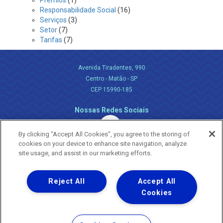
Prêmios
(1)
Responsabilidade Social
(16)
Serviços
(3)
Setor
(7)
Tarifas
(7)
Avenida Tiradentes, 990
Centro - Matão - SP
CEP 15990-185
Nossas Redes Sociais
By clicking “Accept All Cookies”, you agree to the storing of
cookies on your device to enhance site navigation, analyze
site usage, and assist in our marketing efforts.
Reject All
Accept All
Uma empresa
Copyright ® 2026 - Todos os Direitos Reservados.
Cookies
Nossa natureza movimenta a vida
Termos Gerais de Uso de Sites e Aplicativos