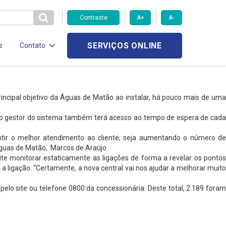
Contraste
A+
A-
SERVIÇOS ONLINE
s
Contato
incipal objetivo da Águas de Matão ao instalar, há pouco mais de uma
a, o gestor do sistema também terá acesso ao tempo de espera de cada
antir o melhor atendimento ao cliente; seja aumentando o número de
 Águas de Matão, Marcos de Araújo.
ite monitorar estaticamente as ligações de forma a revelar os pontos
 ligação. “Certamente, a nova central vai nos ajudar a melhorar muito
elo site ou telefone 0800 da concessionária. Deste total, 2.189 foram