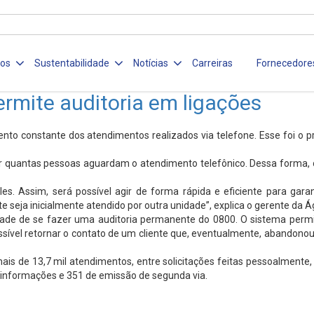
ços
Sustentabilidade
Notícias
Carreiras
Fornecedore
rmite auditoria em ligações
to constante dos atendimentos realizados via telefone. Esse foi o pr
alizar quantas pessoas aguardam o atendimento telefônico. Dessa form
es. Assim, será possível agir de forma rápida e eficiente para gar
te seja inicialmente atendido por outra unidade”, explica o gerente da
ilidade de se fazer uma auditoria permanente do 0800. O sistema perm
ível retornar o contato de um cliente que, eventualmente, abandonou a
s de 13,7 mil atendimentos, entre solicitações feitas pessoalmente, p
de informações e 351 de emissão de segunda via.