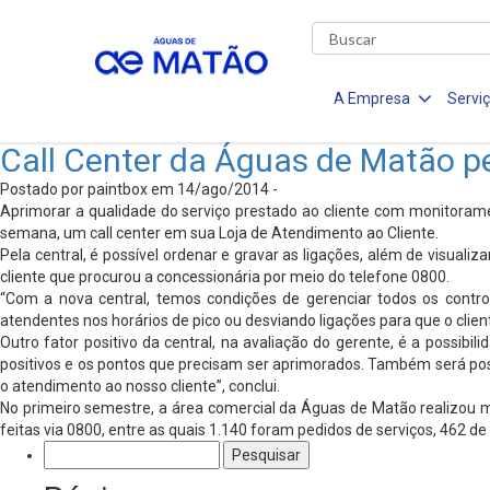
A Empresa
Servi
Call Center da Águas de Matão pe
Postado por paintbox em 14/ago/2014 -
Aprimorar a qualidade do serviço prestado ao cliente com monitoramen
semana, um call center em sua Loja de Atendimento ao Cliente.
Pela central, é possível ordenar e gravar as ligações, além de visu
cliente que procurou a concessionária por meio do telefone 0800.
“Com a nova central, temos condições de gerenciar todos os control
atendentes nos horários de pico ou desviando ligações para que o clien
Outro fator positivo da central, na avaliação do gerente, é a possib
positivos e os pontos que precisam ser aprimorados. Também será poss
o atendimento ao nosso cliente”, conclui.
No primeiro semestre, a área comercial da Águas de Matão realizou mai
feitas via 0800, entre as quais 1.140 foram pedidos de serviços, 462 
Pesquisar
por: