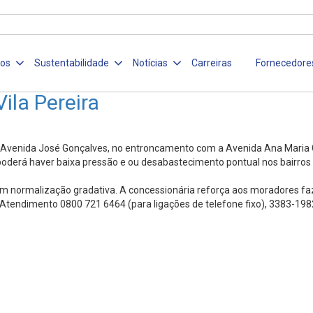
ços
Sustentabilidade
Notícias
Carreiras
Fornecedore
ila Pereira
enida José Gonçalves, no entroncamento com a Avenida Ana Maria Gome
derá haver baixa pressão e ou desabastecimento pontual nos bairros 
om normalização gradativa. A concessionária reforça aos moradores f
 Atendimento 0800 721 6464 (para ligações de telefone fixo), 3383-198