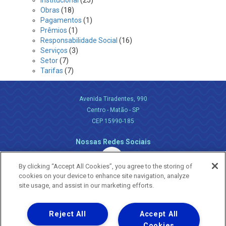
Institucional
(25)
Obras
(18)
Pagamentos
(1)
Prêmios
(1)
Responsabilidade Social
(16)
Serviços
(3)
Setor
(7)
Tarifas
(7)
Avenida Tiradentes, 990
Centro - Matão - SP
CEP 15990-185
Nossas Redes Sociais
By clicking “Accept All Cookies”, you agree to the storing of
cookies on your device to enhance site navigation, analyze
site usage, and assist in our marketing efforts.
Reject All
Accept All
Uma empresa
Copyright ® 2026 - Todos os Direitos Reservados.
Cookies