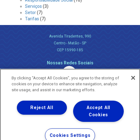
Responsabilidade Social
(16)
Serviços
(3)
Setor
(7)
Tarifas
(7)
Avenida Tiradentes, 990
Centro - Matão - SP
CEP 15990-185
Nossas Redes Sociais
By clicking “Accept All Cookies”, you agree to the storing of
cookies on your device to enhance site navigation, analyze
site usage, and assist in our marketing efforts.
Reject All
Accept All
Uma empresa
Copyright ® 2026 - Todos os Direitos Reservados.
Cookies
Nossa natureza movimenta a vida
Termos Gerais de Uso de Sites e Aplicativos
Cookies Settings
Política de Privacidade e Proteção de Dados