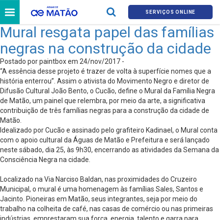
SERVIÇOS ONLINE
Mural resgata papel das famílias
negras na construção da cidade
Postado por paintbox em 24/nov/2017 -
“A essência desse projeto é trazer de volta à superfície nomes que a
história enterrou”. Assim o ativista do Movimento Negro e diretor de
Difusão Cultural João Bento, o Cucão, define o Mural da Família Negra
de Matão, um painel que relembra, por meio da arte, a significativa
contribuição de três famílias negras para a construção da cidade de
Matão.
Idealizado por Cucão e assinado pelo grafiteiro Kadinael, o Mural conta
com o apoio cultural da Águas de Matão e Prefeitura e será lançado
neste sábado, dia 25, às 9h30, encerrando as atividades da Semana da
Consciência Negra na cidade.
Localizado na Via Narciso Baldan, nas proximidades do Cruzeiro
Municipal, o mural é uma homenagem às famílias Sales, Santos e
Jacinto. Pioneiras em Matão, seus integrantes, seja por meio do
trabalho na colheita de café, nas casas de comércio ou nas primeiras
indústrias, emprestaram sua força, energia, talento e garra para