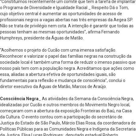
“Constituímos recentemente um comitê que tem a tarefa de implantar
o Programa de Diversidade e Igualdade Racial _ Respeito Dá o Tom,
cujo objetivo central é aumentar as oportunidades de acesso de
profissionais negros a vagas abertas nas três empresas da Aegea SP.
Não se trata de privilégio nem cota. A intenção é garantir que todas as
pessoas tenham as mesmas oportunidades”, afirma Fernando
Humphreys, presidente da Águas de Matão.
“Acolhemos o projeto do Cucão com uma imensa satisfação.
Reconhecer e valorizar o papel das famílias negras na construção da
sociedade local é também uma forma de reduzir o imenso passivo que
nosso país tem com a população negra. Acreditamos que ações como
essa, aliadas a abertura efetiva de oportunidades iguais, são
fundamentais para reflexão e mudança de consciência”, conclui o
diretor executivo da Águas de Matão, Marcos de Araújo.
Consciência Negra
_ As atividades da Semana da Consciência Negra,
idealizadas por Cucão e outros membros do Movimento Negro local,
começaram com a abertura da exposição Fronteiras do Baú, na Casa
da Cultura. O evento contou com a participação do secretário de
Justiça do Estado de São Paulo, Márcio Elias Rosa; da coordenadora de
Políticas Públicas para as Comunidades Negra e Indígena da Secretaria
da Justiça, Elisa Lucas Rodrigues; deputado estadual Roberto