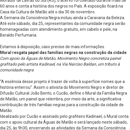
Morador de Lavras do Sul (RS), o acervo foi coletado durante mais de
60 anos e conta a história dos negros no País. A exposição ficará na
Casa da Cultura de Matão até o dia 30 de novembro.
A Semana da Consciência Negra incluiu ainda a Caravana da Beleza.
Até este sábado, dia 25, representantes da comunidade negra serão
homenageadas com atendimento gratuito, em cabelo e pele, na
Beraldo Perfumaria.
Estamos à disposição, caso precise de mais informações.
Mural resgata papel das famílias negras na construção da cidade
Com apoio da Águas de Matão, Movimento Negro concretiza painel
grafitado pelo artista Kadinael, na Via Narciso Baldan, um tributo à
comunidade negra
“A essência desse projeto é trazer de volta à superfície nomes que a
história enterrou”. Assim o ativista do Movimento Negro e diretor de
Difusão Cultural João Bento, o Cucão, define o Mural da Família Negra
de Matão, um painel que relembra, por meio da arte, a significativa
contribuição de três famílias negras para a construção da cidade de
Matão.
Idealizado por Cucão e assinado pelo grafiteiro Kadinael, o Mural conta
com o apoio cultural da Águas de Matão e será lançado neste sábado,
dia 25, às 9h30, encerrando as atividades da Semana da Consciência