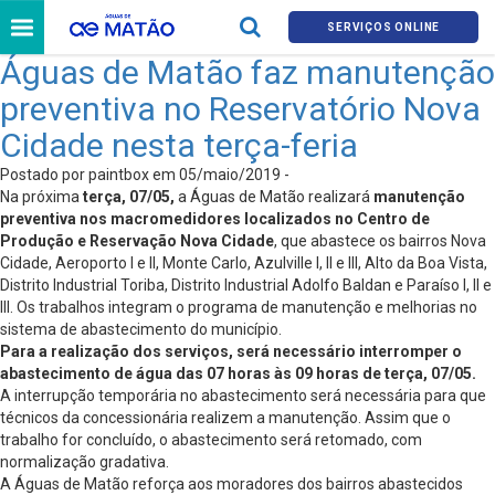
SERVIÇOS ONLINE
Águas de Matão faz manutenção
preventiva no Reservatório Nova
Cidade nesta terça-feria
Postado por paintbox em 05/maio/2019 -
Na próxima
terça,
07/05
,
a Águas de Matão realizará
manutenção
preventiva nos macromedidores localizados no Centro de
Produção e Reservação Nova Cidade
, que abastece os bairros Nova
Cidade, Aeroporto I e II, Monte Carlo, Azulville I, II e III, Alto da Boa Vista,
Distrito Industrial Toriba, Distrito Industrial Adolfo Baldan e Paraíso I, II e
III. Os trabalhos integram o programa de manutenção e melhorias no
sistema de abastecimento do município.
Para a realização dos serviços, será necessário interromper o
abastecimento de água das 07 horas às 09 horas de terça, 07/05.
A interrupção temporária no abastecimento será necessária para que
técnicos da concessionária realizem a manutenção. Assim que o
trabalho for concluído, o abastecimento será retomado, com
normalização gradativa.
A Águas de Matão reforça aos moradores dos bairros abastecidos