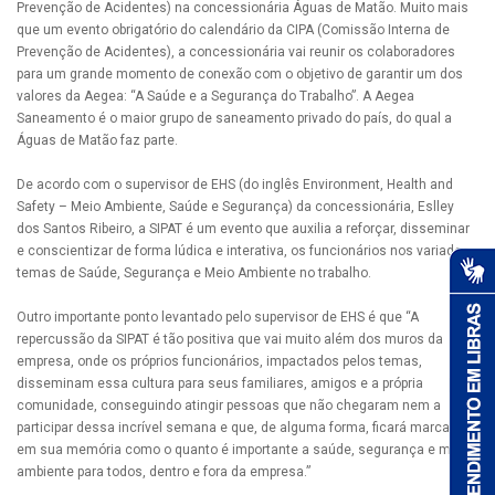
Prevenção de Acidentes) na concessionária Águas de Matão. Muito mais
que um evento obrigatório do calendário da CIPA (Comissão Interna de
Prevenção de Acidentes), a concessionária vai reunir os colaboradores
para um grande momento de conexão com o objetivo de garantir um dos
valores da Aegea: “A Saúde e a Segurança do Trabalho”. A Aegea
Saneamento é o maior grupo de saneamento privado do país, do qual a
Águas de Matão faz parte.
De acordo com o supervisor de EHS (do inglês Environment, Health and
Safety – Meio Ambiente, Saúde e Segurança) da concessionária, Eslley
dos Santos Ribeiro, a SIPAT é um evento que auxilia a reforçar, disseminar
e conscientizar de forma lúdica e interativa, os funcionários nos variados
temas de Saúde, Segurança e Meio Ambiente no trabalho.
Outro importante ponto levantado pelo supervisor de EHS é que “A
repercussão da SIPAT é tão positiva que vai muito além dos muros da
empresa, onde os próprios funcionários, impactados pelos temas,
disseminam essa cultura para seus familiares, amigos e a própria
comunidade, conseguindo atingir pessoas que não chegaram nem a
participar dessa incrível semana e que, de alguma forma, ficará marcada
em sua memória como o quanto é importante a saúde, segurança e meio
ambiente para todos, dentro e fora da empresa.”