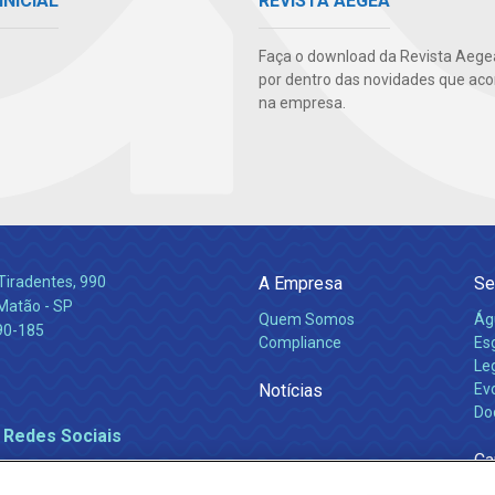
INICIAL
REVISTA AEGEA
Faça o download da Revista Aegea
por dentro das novidades que ac
na empresa.
Tiradentes, 990
A Empresa
Se
 Matão - SP
Quem Somos
Ág
90-185
Compliance
Es
Leg
Notícias
Ev
Do
 Redes Sociais
Ca