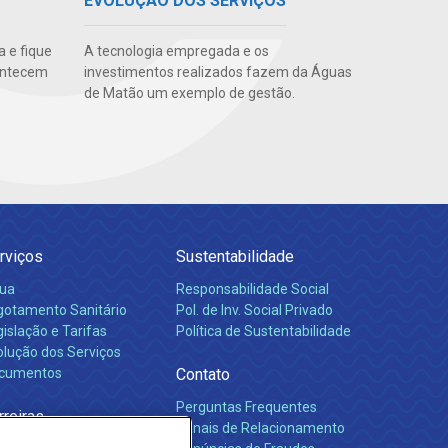
EVOLUÇÃO DOS SERVIÇOS
 e fique
A tecnologia empregada e os
ontecem
investimentos realizados fazem da Águas
de Matão um exemplo de gestão.
rviços
Sustentabilidade
ua
Responsabilidade Social
gotamento Sanitário
Pol. de Inv. Social Privado
islação e Tarifas
Política de Sustentabilidade
olução dos Serviços
cumentos
Contato
Perguntas Frequentes
rreiras
Canais de Relacionamento