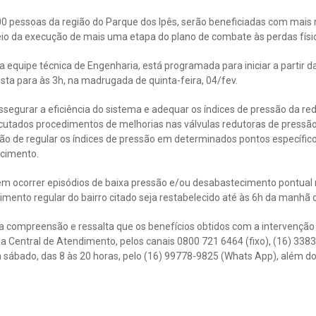
0 pessoas da região do Parque dos Ipês, serão beneficiadas com mais 
eio da execução de mais uma etapa do plano de combate às perdas físic
a equipe técnica de Engenharia, está programada para iniciar a partir d
sta para às 3h, na madrugada de quinta-feira, 04/fev.
segurar a eficiência do sistema e adequar os índices de pressão da red
cutados procedimentos de melhorias nas válvulas redutoras de pressã
o de regular os índices de pressão em determinados pontos específico
ecimento.
em ocorrer episódios de baixa pressão e/ou desabastecimento pontual n
imento regular do bairro citado seja restabelecido até às 6h da manhã d
a compreensão e ressalta que os benefícios obtidos com a intervenção 
a Central de Atendimento, pelos canais 0800 721 6464 (fixo), (16) 338
a sábado, das 8 às 20 horas, pelo (16) 99778-9825 (Whats App), além do