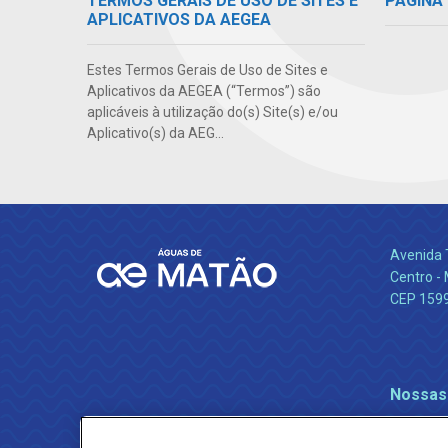
TERMOS GERAIS DE USO DE SITES E
PÁGINA 
APLICATIVOS DA AEGEA
Estes Termos Gerais de Uso de Sites e
Aplicativos da AEGEA (“Termos”) são
aplicáveis à utilização do(s) Site(s) e/ou
Aplicativo(s) da AEG...
Avenida 
Centro -
CEP 159
Nossas